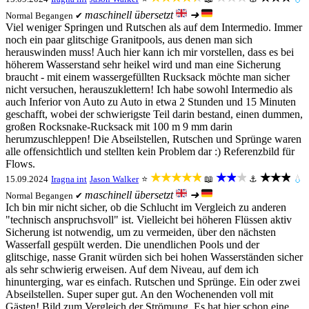
maschinell übersetzt
➜
Normal
Begangen ✔
Viel weniger Springen und Rutschen als auf dem Intermedio. Immer
noch ein paar glitschige Granitpools, aus denen man sich
herauswinden muss! Auch hier kann ich mir vorstellen, dass es bei
höherem Wasserstand sehr heikel wird und man eine Sicherung
braucht - mit einem wassergefüllten Rucksack möchte man sicher
nicht versuchen, herauszuklettern! Ich habe sowohl Intermedio als
auch Inferior von Auto zu Auto in etwa 2 Stunden und 15 Minuten
geschafft, wobei der schwierigste Teil darin bestand, einen dummen,
großen Rocksnake-Rucksack mit 100 m 9 mm darin
herumzuschleppen! Die Abseilstellen, Rutschen und Sprünge waren
alle offensichtlich und stellten kein Problem dar :) Referenzbild für
Flows.
★★★★★
★★★
★★★
15.09.2024
Iragna int
Jason Walker
⭐
📖
⚓
💧
maschinell übersetzt
➜
Normal
Begangen ✔
Ich bin mir nicht sicher, ob die Schlucht im Vergleich zu anderen
"technisch anspruchsvoll" ist. Vielleicht bei höheren Flüssen aktiv
Sicherung ist notwendig, um zu vermeiden, über den nächsten
Wasserfall gespült werden. Die unendlichen Pools und der
glitschige, nasse Granit würden sich bei hohen Wasserständen sicher
als sehr schwierig erweisen. Auf dem Niveau, auf dem ich
hinunterging, war es einfach. Rutschen und Sprünge. Ein oder zwei
Abseilstellen. Super super gut. An den Wochenenden voll mit
Gästen! Bild zum Vergleich der Strömung. Es hat hier schon eine