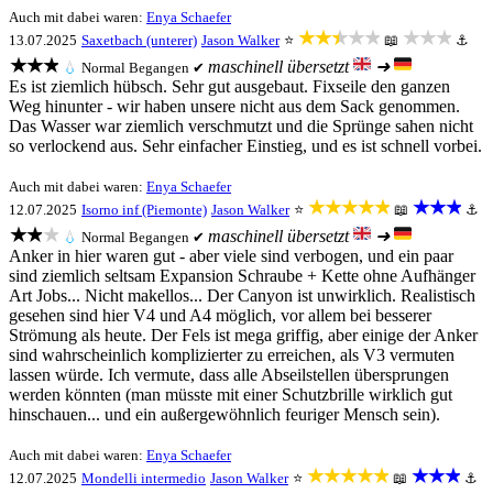
Auch mit dabei waren:
Enya Schaefer
★★★★★
★★★
13.07.2025
Saxetbach (unterer)
Jason Walker
⭐
📖
⚓
★★★
maschinell übersetzt
➜
💧
Normal
Begangen ✔
Es ist ziemlich hübsch. Sehr gut ausgebaut. Fixseile den ganzen
Weg hinunter - wir haben unsere nicht aus dem Sack genommen.
Das Wasser war ziemlich verschmutzt und die Sprünge sahen nicht
so verlockend aus. Sehr einfacher Einstieg, und es ist schnell vorbei.
Auch mit dabei waren:
Enya Schaefer
★★★★★
★★★
12.07.2025
Isorno inf (Piemonte)
Jason Walker
⭐
📖
⚓
★★★
maschinell übersetzt
➜
💧
Normal
Begangen ✔
Anker in hier waren gut - aber viele sind verbogen, und ein paar
sind ziemlich seltsam Expansion Schraube + Kette ohne Aufhänger
Art Jobs... Nicht makellos... Der Canyon ist unwirklich. Realistisch
gesehen sind hier V4 und A4 möglich, vor allem bei besserer
Strömung als heute. Der Fels ist mega griffig, aber einige der Anker
sind wahrscheinlich komplizierter zu erreichen, als V3 vermuten
lassen würde. Ich vermute, dass alle Abseilstellen übersprungen
werden könnten (man müsste mit einer Schutzbrille wirklich gut
hinschauen... und ein außergewöhnlich feuriger Mensch sein).
Auch mit dabei waren:
Enya Schaefer
★★★★★
★★★
12.07.2025
Mondelli intermedio
Jason Walker
⭐
📖
⚓