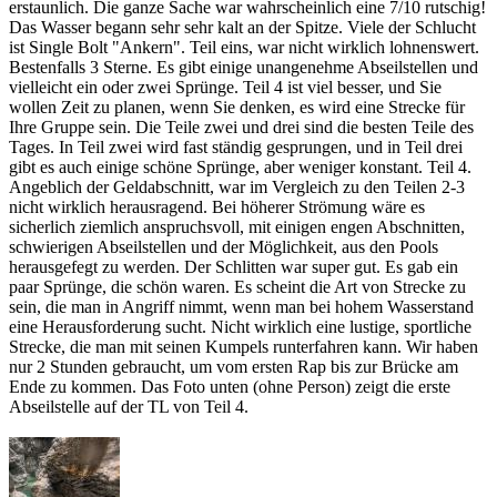
erstaunlich. Die ganze Sache war wahrscheinlich eine 7/10 rutschig!
Das Wasser begann sehr sehr kalt an der Spitze. Viele der Schlucht
ist Single Bolt "Ankern". Teil eins, war nicht wirklich lohnenswert.
Bestenfalls 3 Sterne. Es gibt einige unangenehme Abseilstellen und
vielleicht ein oder zwei Sprünge. Teil 4 ist viel besser, und Sie
wollen Zeit zu planen, wenn Sie denken, es wird eine Strecke für
Ihre Gruppe sein. Die Teile zwei und drei sind die besten Teile des
Tages. In Teil zwei wird fast ständig gesprungen, und in Teil drei
gibt es auch einige schöne Sprünge, aber weniger konstant. Teil 4.
Angeblich der Geldabschnitt, war im Vergleich zu den Teilen 2-3
nicht wirklich herausragend. Bei höherer Strömung wäre es
sicherlich ziemlich anspruchsvoll, mit einigen engen Abschnitten,
schwierigen Abseilstellen und der Möglichkeit, aus den Pools
herausgefegt zu werden. Der Schlitten war super gut. Es gab ein
paar Sprünge, die schön waren. Es scheint die Art von Strecke zu
sein, die man in Angriff nimmt, wenn man bei hohem Wasserstand
eine Herausforderung sucht. Nicht wirklich eine lustige, sportliche
Strecke, die man mit seinen Kumpels runterfahren kann. Wir haben
nur 2 Stunden gebraucht, um vom ersten Rap bis zur Brücke am
Ende zu kommen. Das Foto unten (ohne Person) zeigt die erste
Abseilstelle auf der TL von Teil 4.