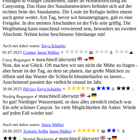
Passagen in völliger Dunkelheit, näher an Höhlenforschung als
Canyoning. Das Haus des Staudammwärters befindet sich auf der
rechten Seite des Staudamms. Die Leute im Refugio helfen einem
auch gerne weiter. Am Tag, bevor wir hinuntergingen, gab es eine
Freigabe. In den meisten Abschnitten ist der Fels sehr griffig. Die
Wegfindung kann manchmal verwirrend sein, besonders im zweiten
Abschnitt. Nehmt keine beschissene Stirnlampe mit!
Auch mit dabei waren:
Enya Schaefer
★★★★★
★★★
★★★
01.07.2025
Cormor
Jason Walker
⭐
📖
⚓
🌊
maschinell übersetzt
➜
Crazy
Begangen ✕
Nun, das war Glück. Oft machen wir uns nicht die Mühe zu fragen -
aber heute ist der Tag, an dem sie planen, das große Mädchen zu
öffnen und das Wasser die Schlucht hinunterlaufen zu lassen...
Anscheinend passiert das vielleicht einmal im Jahr.
★★★★★
★★★
★★★
30.06.2025
Palvico
Enya Schaefer
⭐
📖
⚓
💧
maschinell übersetzt
➜
Niedrig
Begangen ✔
So gut! Niedriger Wasserstand, so dass alles ziemlich einfach war.
Ein sehr schöner Canyon. So viele Möglichkeiten für Anker. Würde
auf jeden Fall wieder tun!
Auch mit dabei waren:
Jason Walker
★★★★★
★★★
26.06.2025
Torrente Soffia
Jason Walker
⭐
📖
⚓
★★★
maschinell übersetzt
➜
💧
Normal
Begangen ✔