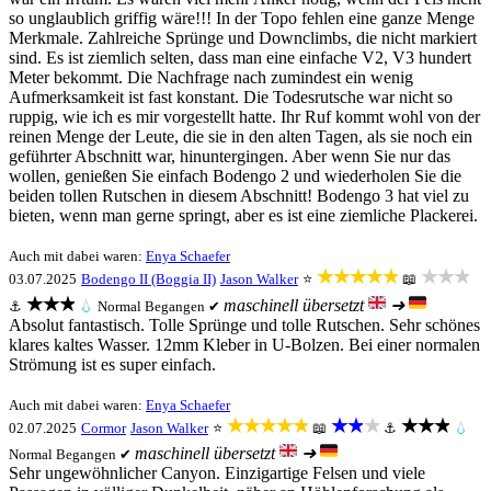
so unglaublich griffig wäre!!! In der Topo fehlen eine ganze Menge
Merkmale. Zahlreiche Sprünge und Downclimbs, die nicht markiert
sind. Es ist ziemlich selten, dass man eine einfache V2, V3 hundert
Meter bekommt. Die Nachfrage nach zumindest ein wenig
Aufmerksamkeit ist fast konstant. Die Todesrutsche war nicht so
ruppig, wie ich es mir vorgestellt hatte. Ihr Ruf kommt wohl von der
reinen Menge der Leute, die sie in den alten Tagen, als sie noch ein
geführter Abschnitt war, hinuntergingen. Aber wenn Sie nur das
wollen, genießen Sie einfach Bodengo 2 und wiederholen Sie die
beiden tollen Rutschen in diesem Abschnitt! Bodengo 3 hat viel zu
bieten, wenn man gerne springt, aber es ist eine ziemliche Plackerei.
Auch mit dabei waren:
Enya Schaefer
★★★★★
★★★
03.07.2025
Bodengo II (Boggia II)
Jason Walker
⭐
📖
★★★
maschinell übersetzt
➜
⚓
💧
Normal
Begangen ✔
Absolut fantastisch. Tolle Sprünge und tolle Rutschen. Sehr schönes
klares kaltes Wasser. 12mm Kleber in U-Bolzen. Bei einer normalen
Strömung ist es super einfach.
Auch mit dabei waren:
Enya Schaefer
★★★★★
★★★
★★★
02.07.2025
Cormor
Jason Walker
⭐
📖
⚓
💧
maschinell übersetzt
➜
Normal
Begangen ✔
Sehr ungewöhnlicher Canyon. Einzigartige Felsen und viele