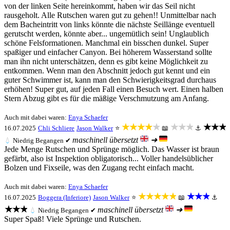
von der linken Seite hereinkommt, haben wir das Seil nicht
rausgeholt. Alle Rutschen waren gut zu gehen!! Unmittelbar nach
dem Bacheintritt von links könnte die nächste Seillänge eventuell
gerutscht werden, könnte aber... ungemütlich sein! Unglaublich
schöne Felsformationen. Manchmal ein bisschen dunkel. Super
spaßiger und einfacher Canyon. Bei höherem Wasserstand sollte
man ihn nicht unterschätzen, denn es gibt keine Möglichkeit zu
entkommen. Wenn man den Abschnitt jedoch gut kennt und ein
guter Schwimmer ist, kann man den Schwierigkeitsgrad durchaus
erhöhen! Super gut, auf jeden Fall einen Besuch wert. Einen halben
Stern Abzug gibt es für die mäßige Verschmutzung am Anfang.
Auch mit dabei waren:
Enya Schaefer
★★★★★
★★★
★★★
16.07.2025
Chli Schliere
Jason Walker
⭐
📖
⚓
maschinell übersetzt
➜
💧
Niedrig
Begangen ✔
Jede Menge Rutschen und Sprünge möglich. Das Wasser ist braun
gefärbt, also ist Inspektion obligatorisch... Voller handelsüblicher
Bolzen und Fixseile, was den Zugang recht einfach macht.
Auch mit dabei waren:
Enya Schaefer
★★★★★
★★★
16.07.2025
Boggera (Inferiore)
Jason Walker
⭐
📖
⚓
★★★
maschinell übersetzt
➜
💧
Niedrig
Begangen ✔
Super Spaß! Viele Sprünge und Rutschen.