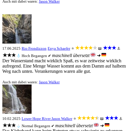
Auch mit dabei waren:
Jason Walker
★★★★★
★★★
17.06.2025
Rio Frondizzon
Enya Schaefer
⭐
📖
⚓
★★★
maschinell übersetzt
➜
💧
Hoch
Begangen ✔
Der Wasserstand macht wirklich Spaß, es war zeitweise wirklich
aufregend. Eine Menge Wasser kommt aus dem Damm auf halbem
Weg nach unten. Verankerungen waren alle gut.
Auch mit dabei waren:
Jason Walker
★★★★★
★★★
10.02.2025
Lower Hope River
Jason Walker
⭐
📖
⚓
★★★
maschinell übersetzt
➜
💧
Normal
Begangen ✔
Das Klebeband kann beim Betreten etwas schwierig zu erkennen