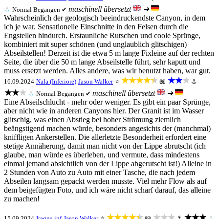
maschinell übersetzt
➜
💧
Normal
Begangen ✔
Wahrscheinlich der geologisch beeindruckendste Canyon, in dem
ich je war. Sensationelle Einschnitte in den Felsen durch die
Engstellen hindurch. Erstaunliche Rutschen und coole Sprünge,
kombiniert mit super schönen (und unglaublich glitschigen)
Abseilstellen! Derzeit ist die etwa 5 m lange Fixleine auf der rechten
Seite, die über die 50 m lange Abseilstelle führt, sehr kaputt und
muss ersetzt werden. Alles andere, was wir benutzt haben, war gut.
★★★★★
★★★
16.09.2024
Nala (Inferiore)
Jason Walker
⭐
📖
⚓
★★★
maschinell übersetzt
➜
💧
Normal
Begangen ✔
Eine Abseilschlucht - mehr oder weniger. Es gibt ein paar Sprünge,
aber nicht wie in anderen Canyons hier. Der Granit ist im Wasser
glitschig, was einen Abstieg bei hoher Strömung ziemlich
beängstigend machen würde, besonders angesichts der (manchmal)
kniffligen Ankerstellen. Die allerletzte Besonderheit erfordert eine
stetige Annäherung, damit man nicht von der Lippe abrutscht (ich
glaube, man würde es überleben, und vermute, dass mindestens
einmal jemand absichtlich von der Lippe abgerutscht ist!) Alleine in
2 Stunden von Auto zu Auto mit einer Tasche, die nach jedem
Abseilen langsam gepackt werden musste. Viel mehr Flow als auf
dem beigefügten Foto, und ich wäre nicht scharf darauf, das alleine
zu machen!
★★★★★
★★★
★★★
15.09.2024
Iragna inf
Jason Walker
⭐
📖
⚓
💧