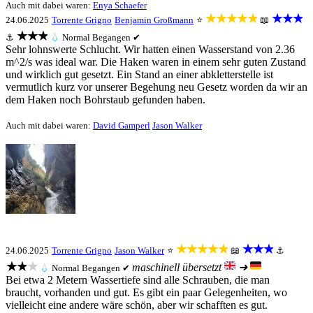
Auch mit dabei waren:
Enya Schaefer
★★★★★
★★★
24.06.2025
Torrente Grigno
Benjamin Großmann
⭐
📖
★★★
⚓
💧
Normal
Begangen ✔
Sehr lohnswerte Schlucht. Wir hatten einen Wasserstand von 2.36
m^2/s was ideal war. Die Haken waren in einem sehr guten Zustand
und wirklich gut gesetzt. Ein Stand an einer abkletterstelle ist
vermutlich kurz vor unserer Begehung neu Gesetz worden da wir an
dem Haken noch Bohrstaub gefunden haben.
Auch mit dabei waren:
David Gamperl
Jason Walker
★★★★★
★★★
24.06.2025
Torrente Grigno
Jason Walker
⭐
📖
⚓
★★★
maschinell übersetzt
➜
💧
Normal
Begangen ✔
Bei etwa 2 Metern Wassertiefe sind alle Schrauben, die man
braucht, vorhanden und gut. Es gibt ein paar Gelegenheiten, wo
vielleicht eine andere wäre schön, aber wir schafften es gut.