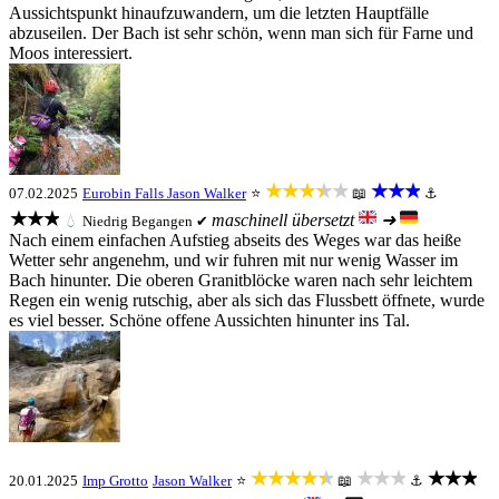
Aussichtspunkt hinaufzuwandern, um die letzten Hauptfälle
abzuseilen. Der Bach ist sehr schön, wenn man sich für Farne und
Moos interessiert.
★★★★★
★★★
07.02.2025
Eurobin Falls
Jason Walker
⭐
📖
⚓
★★★
maschinell übersetzt
➜
💧
Niedrig
Begangen ✔
Nach einem einfachen Aufstieg abseits des Weges war das heiße
Wetter sehr angenehm, und wir fuhren mit nur wenig Wasser im
Bach hinunter. Die oberen Granitblöcke waren nach sehr leichtem
Regen ein wenig rutschig, aber als sich das Flussbett öffnete, wurde
es viel besser. Schöne offene Aussichten hinunter ins Tal.
★★★★★
★★★
★★★
20.01.2025
Imp Grotto
Jason Walker
⭐
📖
⚓