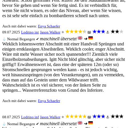
Abseilen. Schön geformter Fels. Rufen Sie den Staudammwärter an,
bevor Sie gehen und wenn Sie fertig sind. Es ist verbindlich für,
wenn Sie nicht wissen, es oder das Niveau, aber wenn Sie wissen,
es ist sehr sehr einfach zu bombardieren schnell nach unten.
Auch mit dabei waren:
Enya Schaefer
★★★★★
★★★
★★★
09.07.2025
Lodrino int
Jason Walker
⭐
📖
⚓
maschinell übersetzt
➜
💧
Normal
Begangen ✔
Wirklich lohnenswerter Abschnitt mit einer Handvoll Sprüngen und
einigen erstklassigen Abseilstellen. Wirklich cooler, enger Abschnitt.
Wäre mit mehr Wasser sicher noch spannender!!! Ziemlich viele
Einzelbolzenabseilungen. Igitt Nicht blöd glitschig, aber sicher nicht
griffig!! Erwähnenswert ist, dass eine der späteren 12m (oder so)
Stromschnellen gesprungen werden kann - es ist jedoch wichtig,
weit hinauszuspringen (von den Verankerungen), um zu vermeiden,
dass man auf das Gestein unter dem Wildwasser trifft.
Wahrscheinlich ist es viel sicherer, von der linken Seite zu
springen... Wasserreferenzfoto vom Grund des Inferiore.
Auch mit dabei waren:
Enya Schaefer
★★★★★
★★★
★★★
08.07.2025
Lodrino inf
Jason Walker
⭐
📖
⚓
maschinell übersetzt
➜
💧
Normal
Begangen ✔