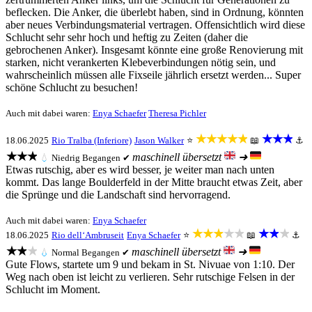
beflecken. Die Anker, die überlebt haben, sind in Ordnung, könnten
aber neues Verbindungsmaterial vertragen. Offensichtlich wird diese
Schlucht sehr sehr hoch und heftig zu Zeiten (daher die
gebrochenen Anker). Insgesamt könnte eine große Renovierung mit
starken, nicht verankerten Klebeverbindungen nötig sein, und
wahrscheinlich müssen alle Fixseile jährlich ersetzt werden... Super
schöne Schlucht zu besuchen!
Auch mit dabei waren:
Enya Schaefer
Theresa Pichler
★★★★★
★★★
18.06.2025
Rio Tralba (Inferiore)
Jason Walker
⭐
📖
⚓
★★★
maschinell übersetzt
➜
💧
Niedrig
Begangen ✔
Etwas rutschig, aber es wird besser, je weiter man nach unten
kommt. Das lange Boulderfeld in der Mitte braucht etwas Zeit, aber
die Sprünge und die Landschaft sind hervorragend.
Auch mit dabei waren:
Enya Schaefer
★★★★★
★★★
18.06.2025
Rio dell‘Ambruseit
Enya Schaefer
⭐
📖
⚓
★★★
maschinell übersetzt
➜
💧
Normal
Begangen ✔
Gute Flows, startete um 9 und bekam in St. Nivuae von 1:10. Der
Weg nach oben ist leicht zu verlieren. Sehr rutschige Felsen in der
Schlucht im Moment.