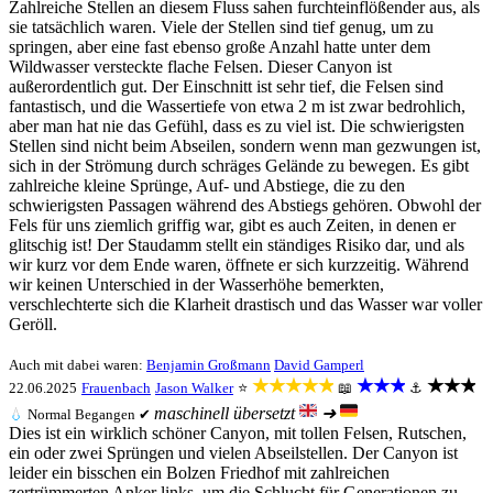
Zahlreiche Stellen an diesem Fluss sahen furchteinflößender aus, als
sie tatsächlich waren. Viele der Stellen sind tief genug, um zu
springen, aber eine fast ebenso große Anzahl hatte unter dem
Wildwasser versteckte flache Felsen. Dieser Canyon ist
außerordentlich gut. Der Einschnitt ist sehr tief, die Felsen sind
fantastisch, und die Wassertiefe von etwa 2 m ist zwar bedrohlich,
aber man hat nie das Gefühl, dass es zu viel ist. Die schwierigsten
Stellen sind nicht beim Abseilen, sondern wenn man gezwungen ist,
sich in der Strömung durch schräges Gelände zu bewegen. Es gibt
zahlreiche kleine Sprünge, Auf- und Abstiege, die zu den
schwierigsten Passagen während des Abstiegs gehören. Obwohl der
Fels für uns ziemlich griffig war, gibt es auch Zeiten, in denen er
glitschig ist! Der Staudamm stellt ein ständiges Risiko dar, und als
wir kurz vor dem Ende waren, öffnete er sich kurzzeitig. Während
wir keinen Unterschied in der Wasserhöhe bemerkten,
verschlechterte sich die Klarheit drastisch und das Wasser war voller
Geröll.
Auch mit dabei waren:
Benjamin Großmann
David Gamperl
★★★★★
★★★
★★★
22.06.2025
Frauenbach
Jason Walker
⭐
📖
⚓
maschinell übersetzt
➜
💧
Normal
Begangen ✔
Dies ist ein wirklich schöner Canyon, mit tollen Felsen, Rutschen,
ein oder zwei Sprüngen und vielen Abseilstellen. Der Canyon ist
leider ein bisschen ein Bolzen Friedhof mit zahlreichen
zertrümmerten Anker links, um die Schlucht für Generationen zu