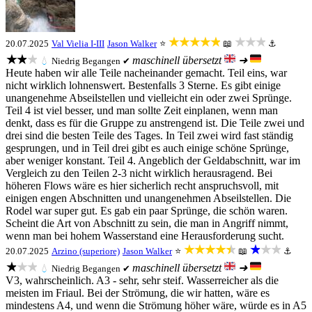
★★★★★
★★★
20.07.2025
Val Vielia I-III
Jason Walker
⭐
📖
⚓
★★★
maschinell übersetzt
➜
💧
Niedrig
Begangen ✔
Heute haben wir alle Teile nacheinander gemacht. Teil eins, war
nicht wirklich lohnenswert. Bestenfalls 3 Sterne. Es gibt einige
unangenehme Abseilstellen und vielleicht ein oder zwei Sprünge.
Teil 4 ist viel besser, und man sollte Zeit einplanen, wenn man
denkt, dass es für die Gruppe zu anstrengend ist. Die Teile zwei und
drei sind die besten Teile des Tages. In Teil zwei wird fast ständig
gesprungen, und in Teil drei gibt es auch einige schöne Sprünge,
aber weniger konstant. Teil 4. Angeblich der Geldabschnitt, war im
Vergleich zu den Teilen 2-3 nicht wirklich herausragend. Bei
höheren Flows wäre es hier sicherlich recht anspruchsvoll, mit
einigen engen Abschnitten und unangenehmen Abseilstellen. Die
Rodel war super gut. Es gab ein paar Sprünge, die schön waren.
Scheint die Art von Abschnitt zu sein, die man in Angriff nimmt,
wenn man bei hohem Wasserstand eine Herausforderung sucht.
★★★★★
★★★
20.07.2025
Arzino (superiore)
Jason Walker
⭐
📖
⚓
★★★
maschinell übersetzt
➜
💧
Niedrig
Begangen ✔
V3, wahrscheinlich. A3 - sehr, sehr steif. Wasserreicher als die
meisten im Friaul. Bei der Strömung, die wir hatten, wäre es
mindestens A4, und wenn die Strömung höher wäre, würde es in A5