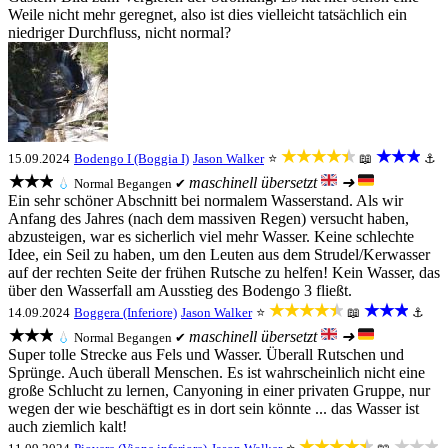
Weile nicht mehr geregnet, also ist dies vielleicht tatsächlich ein
niedriger Durchfluss, nicht normal?
★★★★★
★★★
15.09.2024
Bodengo I (Boggia I)
Jason Walker
⭐
📖
⚓
★★★
maschinell übersetzt
➜
💧
Normal
Begangen ✔
Ein sehr schöner Abschnitt bei normalem Wasserstand. Als wir
Anfang des Jahres (nach dem massiven Regen) versucht haben,
abzusteigen, war es sicherlich viel mehr Wasser. Keine schlechte
Idee, ein Seil zu haben, um den Leuten aus dem Strudel/Kerwasser
auf der rechten Seite der frühen Rutsche zu helfen! Kein Wasser, das
über den Wasserfall am Ausstieg des Bodengo 3 fließt.
★★★★★
★★★
14.09.2024
Boggera (Inferiore)
Jason Walker
⭐
📖
⚓
★★★
maschinell übersetzt
➜
💧
Normal
Begangen ✔
Super tolle Strecke aus Fels und Wasser. Überall Rutschen und
Sprünge. Auch überall Menschen. Es ist wahrscheinlich nicht eine
große Schlucht zu lernen, Canyoning in einer privaten Gruppe, nur
wegen der wie beschäftigt es in dort sein könnte ... das Wasser ist
auch ziemlich kalt!
★★★★★
★★★