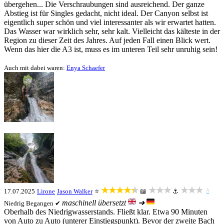
übergehen... Die Verschraubungen sind ausreichend. Der ganze
Abstieg ist für Singles gedacht, nicht ideal. Der Canyon selbst ist
eigentlich super schön und viel interessanter als wir erwartet hatten.
Das Wasser war wirklich sehr, sehr kalt. Vielleicht das kälteste in der
Region zu dieser Zeit des Jahres. Auf jeden Fall einen Blick wert.
Wenn das hier die A3 ist, muss es im unteren Teil sehr unruhig sein!
Auch mit dabei waren:
Enya Schaefer
★★★★★
★★★
★★★
17.07.2025
Lirone
Jason Walker
⭐
📖
⚓
💧
maschinell übersetzt
➜
Niedrig
Begangen ✔
Oberhalb des Niedrigwasserstands. Fließt klar. Etwa 90 Minuten
von Auto zu Auto (unterer Einstiegspunkt). Bevor der zweite Bach