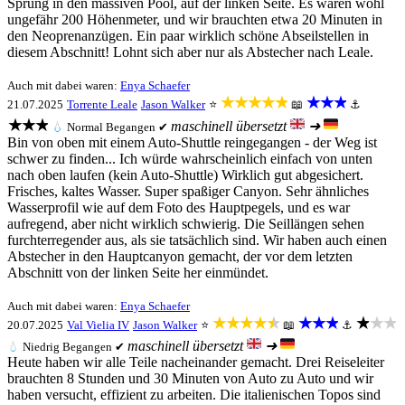
Sprung in den massiven Pool, auf der linken Seite. Es waren wohl
ungefähr 200 Höhenmeter, und wir brauchten etwa 20 Minuten in
den Neoprenanzügen. Ein paar wirklich schöne Abseilstellen in
diesem Abschnitt! Lohnt sich aber nur als Abstecher nach Leale.
Auch mit dabei waren:
Enya Schaefer
★★★★★
★★★
21.07.2025
Torrente Leale
Jason Walker
⭐
📖
⚓
★★★
maschinell übersetzt
➜
💧
Normal
Begangen ✔
Bin von oben mit einem Auto-Shuttle reingegangen - der Weg ist
schwer zu finden... Ich würde wahrscheinlich einfach von unten
nach oben laufen (kein Auto-Shuttle) Wirklich gut abgesichert.
Frisches, kaltes Wasser. Super spaßiger Canyon. Sehr ähnliches
Wasserprofil wie auf dem Foto des Hauptpegels, und es war
aufregend, aber nicht wirklich schwierig. Die Seillängen sehen
furchterregender aus, als sie tatsächlich sind. Wir haben auch einen
Abstecher in den Hauptcanyon gemacht, der vor dem letzten
Abschnitt von der linken Seite her einmündet.
Auch mit dabei waren:
Enya Schaefer
★★★★★
★★★
★★★
20.07.2025
Val Vielia IV
Jason Walker
⭐
📖
⚓
maschinell übersetzt
➜
💧
Niedrig
Begangen ✔
Heute haben wir alle Teile nacheinander gemacht. Drei Reiseleiter
brauchten 8 Stunden und 30 Minuten von Auto zu Auto und wir
haben versucht, effizient zu arbeiten. Die italienischen Topos sind