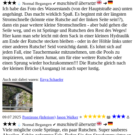
★★★
maschinell übersetzt
➜
💧
Normal
Begangen ✔
Ich habe das Foto des Wasserstands (von der Hauptstraße aus) unten
angehängt. Das macht wirklich Spaß. Es beginnt mit der längsten
Stromschnelle (könnte eine Rutsche auf der linken Seite sein!?),
dann ein paar weitere kleine Stromschnellen - aber bald gehen die
Seile weg, und es ist Sprünge und Rutschen den Rest des Weges!
Hier kann man sehr leicht mit dem Sack in einer kleinen Hydraulik
am Ende der Rutsche stecken bleiben - oder in der Höhle links unter
einer anderen Rutsche! Seid vorsichtig damit. Es lohnt sich auf
jeden Fall, eine Tauchermaske mitzunehmen, um die Pools zu
inspizieren, und einen Jumar, um für eine weitere Rutsche oder
einen Sprung wieder hochzukommen!!! Die Rutsche gleich nach
der kleinen Brücke (Ausgang) ist auch super lustig.
Auch mit dabei waren:
Enya Schaefer
★★★★★
★★★
09.07.2025
Pontirone (Inferiore)
Jason Walker
⭐
📖
⚓
★★★
maschinell übersetzt
➜
💧
Normal
Begangen ✔
Viele mögliche coole Sprünge, ein paar Rutschen. Super sauberes