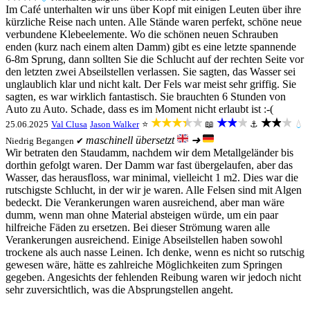
Im Café unterhalten wir uns über Kopf mit einigen Leuten über ihre
kürzliche Reise nach unten. Alle Stände waren perfekt, schöne neue
verbundene Klebeelemente. Wo die schönen neuen Schrauben
enden (kurz nach einem alten Damm) gibt es eine letzte spannende
6-8m Sprung, dann sollten Sie die Schlucht auf der rechten Seite vor
den letzten zwei Abseilstellen verlassen. Sie sagten, das Wasser sei
unglaublich klar und nicht kalt. Der Fels war meist sehr griffig. Sie
sagten, es war wirklich fantastisch. Sie brauchten 6 Stunden von
Auto zu Auto. Schade, dass es im Moment nicht erlaubt ist :-(
★★★★★
★★★
★★★
25.06.2025
Val Clusa
Jason Walker
⭐
📖
⚓
💧
maschinell übersetzt
➜
Niedrig
Begangen ✔
Wir betraten den Staudamm, nachdem wir dem Metallgeländer bis
dorthin gefolgt waren. Der Damm war fast übergelaufen, aber das
Wasser, das herausfloss, war minimal, vielleicht 1 m2. Dies war die
rutschigste Schlucht, in der wir je waren. Alle Felsen sind mit Algen
bedeckt. Die Verankerungen waren ausreichend, aber man wäre
dumm, wenn man ohne Material absteigen würde, um ein paar
hilfreiche Fäden zu ersetzen. Bei dieser Strömung waren alle
Verankerungen ausreichend. Einige Abseilstellen haben sowohl
trockene als auch nasse Leinen. Ich denke, wenn es nicht so rutschig
gewesen wäre, hätte es zahlreiche Möglichkeiten zum Springen
gegeben. Angesichts der fehlenden Reibung waren wir jedoch nicht
sehr zuversichtlich, was die Absprungstellen angeht.