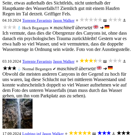
Seite, etwas außerhalb des Sichtfelds, nicht unterhalb der
Hauptkante des Wasserfalls!!! Ziemlich gut mit einem Haufen
Regen im Tal derzeit. Griffiger Fels.
★★★★★
★★★
04.10.2024
Torrente Favarinis
Jason Walker
⭐
📖
⚓
★★★
maschinell übersetzt
➜
💧
Hoch
Begangen ✕
Ich vermute, dass dies die Obergrenze des Canyons ist, ohne dass
danach ein psychologisches Trauma zurückbleibt! Gestern war es
etwa halb so viel Wasser, und wir vermuteten, dass die doppelte
Wassermenge in Ordnung sein würde. Foto von der Ausstiegsstelle.
★★★★★
★★★
03.10.2024
Torrente Favarinis
Jason Walker
⭐
📖
⚓
★★★
maschinell übersetzt
➜
💧
Normal
Begangen ✔
Obwohl die meisten anderen Canyons in der Gegend zu hoch für
uns waren, lag diese Schlucht nur bei mittlerem Wasserstand und
konnte wahrscheinlich doppelt so viel Wasser aufnehmen wie auf
dem Foto des unteren Wasserfalls (man muss durch das Wasser
gehen, um ihn vom Parkplatz aus zu sehen).
★★★★★
★★★
★★★
17.09.2024
Lodrino inf
Jason Walker
⭐
📖
⚓