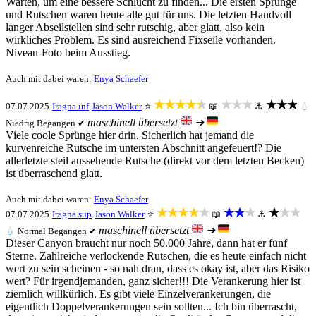
Warten, um eine bessere Schlucht zu finden... Die ersten Sprünge
und Rutschen waren heute alle gut für uns. Die letzten Handvoll
langer Abseilstellen sind sehr rutschig, aber glatt, also kein
wirkliches Problem. Es sind ausreichend Fixseile vorhanden.
Niveau-Foto beim Ausstieg.
Auch mit dabei waren:
Enya Schaefer
★★★★★
★★★
★★★
07.07.2025
Iragna inf
Jason Walker
⭐
📖
⚓
💧
maschinell übersetzt
➜
Niedrig
Begangen ✔
Viele coole Sprünge hier drin. Sicherlich hat jemand die
kurvenreiche Rutsche im untersten Abschnitt angefeuert!? Die
allerletzte steil aussehende Rutsche (direkt vor dem letzten Becken)
ist überraschend glatt.
Auch mit dabei waren:
Enya Schaefer
★★★★★
★★★
★★★
07.07.2025
Iragna sup
Jason Walker
⭐
📖
⚓
maschinell übersetzt
➜
💧
Normal
Begangen ✔
Dieser Canyon braucht nur noch 50.000 Jahre, dann hat er fünf
Sterne. Zahlreiche verlockende Rutschen, die es heute einfach nicht
wert zu sein scheinen - so nah dran, dass es okay ist, aber das Risiko
wert? Für irgendjemanden, ganz sicher!!! Die Verankerung hier ist
ziemlich willkürlich. Es gibt viele Einzelverankerungen, die
eigentlich Doppelverankerungen sein sollten... Ich bin überrascht,