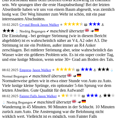
sein. Wir sprangen über die erste Hauptabseilung! Bei der letzten
Abseilstelle haben wir uns von einem Baum abgeseilt, was ziemlich
lustig war. Der Weg hinunter zum Wehr ist schön, mit ein paar
interessanten Abschnitten.
★★★★★
★★★
10.02.2025
Crystal Brook
Jason Walker
⭐
📖
⚓
★★★
maschinell übersetzt
➜
💧
Niedrig
Begangen ✔
Die Einstufung - bei geringer Strömung (wie in diesem Bericht
abgebildet) ist es wahrscheinlich näher an V4, A2 oder A3. Die
Strömung ist nie ein Problem, außer immer an R4 Anker
zerschlagen. Bei mittlerer Strömung aber, seine wahrscheinlich das
Wasser wäre ein größeres Problem sein. Es ist ein super cooler Tag,
und eine lustige Mission, wenn seine 30+ Grad am Boden des Tals.
★★★★★
★★★
★★★
08.02.2025
Empress
Jason Walker
⭐
📖
⚓
💧
maschinell übersetzt
➜
Normal
Begangen ✔
Normalerweise gehen wir in etwa einer Stunde von Auto zu Auto.
Viele lustige kleine Sprünge, ein optionaler 5-6m Sprung vor dem
letzten Abseilen. Gute Qualität für den Aufwand!
★★★★★
★★★
★★★
08.02.2025
Fainter Falls
Jason Walker
⭐
📖
⚓
maschinell übersetzt
➜
💧
Niedrig
Begangen ✔
Wanderung in 45 Minuten. 90 Minuten in der Schlucht. 10 Minuten
zurück zum Auto. Die Anstrengung war die Belohnung nicht
wirklich wert. Vielleicht ist es möglich, vom Fainter Falls