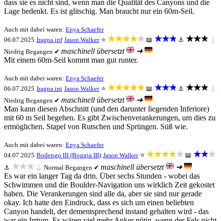
dass sie es nicht sind, wenn man die Qualität des Canyons und die
Lage bedenkt. Es ist glitschig. Man braucht nur ein 60m-Seil.
Auch mit dabei waren:
Enya Schaefer
★★★★★
★★★
★★★
06.07.2025
Iragna inf
Jason Walker
⭐
📖
⚓
💧
maschinell übersetzt
➜
Niedrig
Begangen ✔
Mit einem 60m-Seil kommt man gut runter.
Auch mit dabei waren:
Enya Schaefer
★★★★★
★★★
★★★
06.07.2025
Iragna int
Jason Walker
⭐
📖
⚓
💧
maschinell übersetzt
➜
Niedrig
Begangen ✔
Man kann diesen Abschnitt (und den darunter liegenden Inferiore)
mit 60 m Seil begehen. Es gibt Zwischenverankerungen, um dies zu
ermöglichen. Stapel von Rutschen und Sprüngen. Süß wie.
Auch mit dabei waren:
Enya Schaefer
★★★★★
★★★
04.07.2025
Bodengo III (Boggia III)
Jason Walker
⭐
📖
★★★
maschinell übersetzt
➜
⚓
💧
Normal
Begangen ✔
Es war ein langer Tag da drin. Über sechs Stunden - wobei das
Schwimmen und die Boulder-Navigation uns wirklich Zeit gekostet
haben. Die Verankerungen sind alle da, aber sie sind nur gerade
okay. Ich hatte den Eindruck, dass es sich um einen beliebten
Canyon handelt, der dementsprechend instand gehalten wird - das
war ein Irrtum. Es wären viel mehr Anker nötig, wenn der Fels nicht