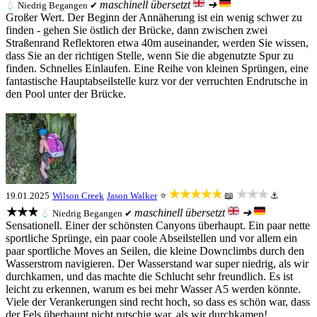
maschinell übersetzt
➜
💧
Niedrig
Begangen ✔
Großer Wert. Der Beginn der Annäherung ist ein wenig schwer zu
finden - gehen Sie östlich der Brücke, dann zwischen zwei
Straßenrand Reflektoren etwa 40m auseinander, werden Sie wissen,
dass Sie an der richtigen Stelle, wenn Sie die abgenutzte Spur zu
finden. Schnelles Einlaufen. Eine Reihe von kleinen Sprüngen, eine
fantastische Hauptabseilstelle kurz vor der verruchten Endrutsche in
den Pool unter der Brücke.
★★★★★
★★★
19.01.2025
Wilson Creek
Jason Walker
⭐
📖
⚓
★★★
maschinell übersetzt
➜
💧
Niedrig
Begangen ✔
Sensationell. Einer der schönsten Canyons überhaupt. Ein paar nette
sportliche Sprünge, ein paar coole Abseilstellen und vor allem ein
paar sportliche Moves an Seilen, die kleine Downclimbs durch den
Wasserstrom navigieren. Der Wasserstand war super niedrig, als wir
durchkamen, und das machte die Schlucht sehr freundlich. Es ist
leicht zu erkennen, warum es bei mehr Wasser A5 werden könnte.
Viele der Verankerungen sind recht hoch, so dass es schön war, dass
der Fels überhaupt nicht rutschig war, als wir durchkamen!