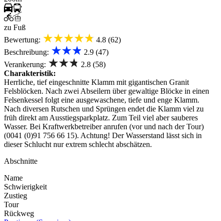
zu Fuß
★★★★★
Bewertung:
4.8 (62)
★★★
Beschreibung:
2.9 (47)
★★★
Verankerung:
2.8 (58)
Charakteristik:
Herrliche, tief eingeschnitte Klamm mit gigantischen Granit
Felsblöcken. Nach zwei Abseilern über gewaltige Blöcke in einen
Felsenkessel folgt eine ausgewaschene, tiefe und enge Klamm.
Nach diversen Rutschen und Sprüngen endet die Klamm viel zu
früh direkt am Ausstiegsparkplatz. Zum Teil viel aber sauberes
Wasser. Bei Kraftwerkbetreiber anrufen (vor und nach der Tour)
(0041 (0)91 756 66 15). Achtung! Der Wasserstand lässt sich in
dieser Schlucht nur extrem schlecht abschätzen.
Abschnitte
Name
Schwierigkeit
Zustieg
Tour
Rückweg