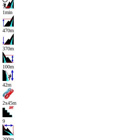
1min
470m
370m
100m
x
42m
2x45m
9
200m