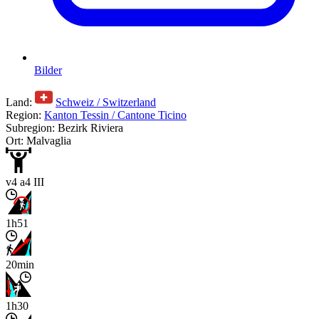
Bilder
Land:
Schweiz / Switzerland
Region:
Kanton Tessin / Cantone Ticino
Subregion: Bezirk Riviera
Ort: Malvaglia
v4 a4 III
1h51
20min
1h30