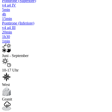
Pontirone (Superiore)
v4 a4 IV
5min
4h
15min
Pontirone (Inferiore)
v4 a4 III
20min
1h30
1min
Juni - September
10-17 Uhr
West
Granit