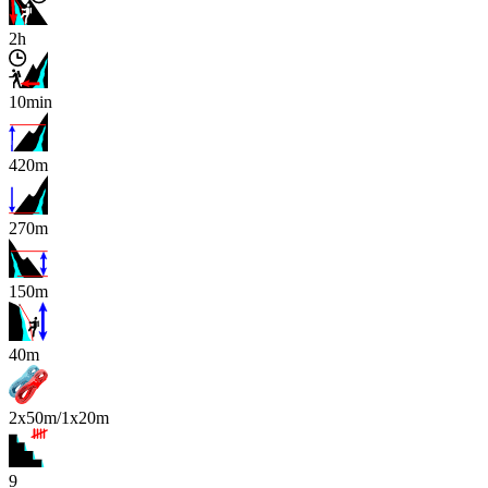
2h
10min
420m
270m
150m
x
40m
2x50m/1x20m
9