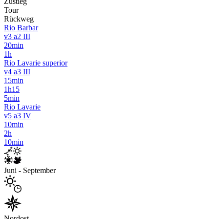
Zustieg
Tour
Rückweg
Rio Barbar
v3 a2 III
20min
1h
Rio Lavarie superior
v4 a3 III
15min
1h15
5min
Rio Lavarie
v5 a3 IV
10min
2h
10min
Juni - September
Nordost