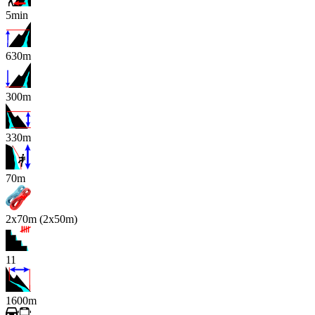
5min
630m
300m
330m
x
70m
2x70m (2x50m)
11
1600m