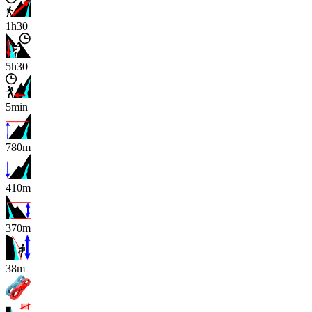
1h30
5h30
5min
780m
410m
370m
x
38m