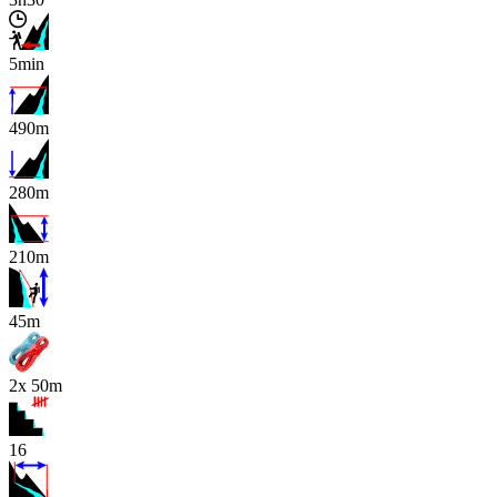
5min
490m
280m
210m
x
45m
2x 50m
16