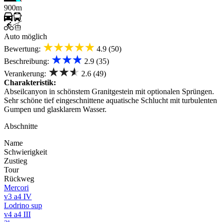
900m
Auto möglich
★★★★★
Bewertung:
4.9 (50)
★★★
Beschreibung:
2.9 (35)
★★★
Verankerung:
2.6 (49)
Charakteristik:
Abseilcanyon in schönstem Granitgestein mit optionalen Sprüngen.
Sehr schöne tief eingeschnittene aquatische Schlucht mit turbulenten
Gumpen und glasklarem Wasser.
Abschnitte
Name
Schwierigkeit
Zustieg
Tour
Rückweg
Mercori
v3 a4 IV
Lodrino sup
v4 a4 III