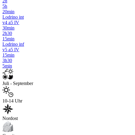
2h
5h
20min
Lodrino int
v4 a5 IV
30min
2h30
15min
Lodrino inf
v5 a5 IV
15min
3h30
5min
Juli - September
10-14 Uhr
Nordost