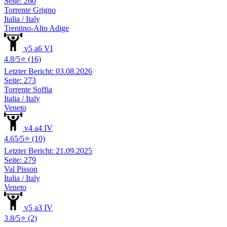
Seite: 260
Torrente Grigno
Italia / Italy
Trentino-Alto Adige
v5 a6 VI
4.8/5⭐ (16)
Letzter Bericht: 03.08.2026
Seite: 273
Torrente Soffia
Italia / Italy
Veneto
v4 a4 IV
4.65/5⭐ (10)
Letzter Bericht: 21.09.2025
Seite: 279
Val Pisson
Italia / Italy
Veneto
v5 a3 IV
3.8/5⭐ (2)