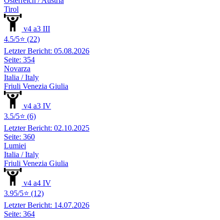
Österreich / Austria
Tirol
v4 a3 III
4.5/5⭐ (22)
Letzter Bericht: 05.08.2026
Seite: 354
Novarza
Italia / Italy
Friuli Venezia Giulia
v4 a3 IV
3.5/5⭐ (6)
Letzter Bericht: 02.10.2025
Seite: 360
Lumiei
Italia / Italy
Friuli Venezia Giulia
v4 a4 IV
3.95/5⭐ (12)
Letzter Bericht: 14.07.2026
Seite: 364