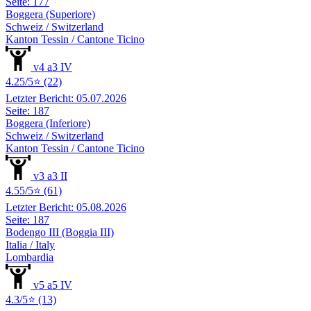
Seite: 177
Boggera (Superiore)
Schweiz / Switzerland
Kanton Tessin / Cantone Ticino
v4 a3 IV
4.25/5⭐ (22)
Letzter Bericht: 05.07.2026
Seite: 187
Boggera (Inferiore)
Schweiz / Switzerland
Kanton Tessin / Cantone Ticino
v3 a3 II
4.55/5⭐ (61)
Letzter Bericht: 05.08.2026
Seite: 187
Bodengo III (Boggia III)
Italia / Italy
Lombardia
v5 a5 IV
4.3/5⭐ (13)