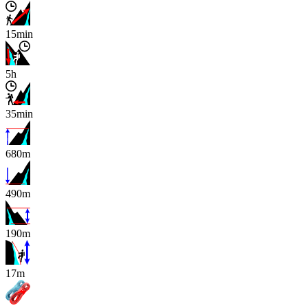
15min
5h
35min
680m
490m
190m
x
17m