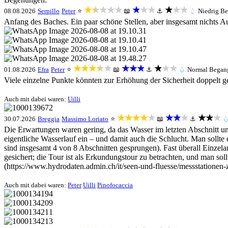
★★★★★
★★★
★★★
08.08.2026
Serpillo
Peter
⭐
📖
⚓
💧
Niedrig
Be
Anfang des Baches. Ein paar schöne Stellen, aber insgesamt nichts 
★★★★★
★★★
★★★
01.08.2026
Efra
Peter
⭐
📖
⚓
💧
Normal
Began
Viele einzelne Punkte könnten zur Erhöhung der Sicherheit doppelt 
Auch mit dabei waren:
Uilli
★★★★★
★★★
★★★
30.07.2026
Breggia
Massimo Loriato
⭐
📖
⚓

Die Erwartungen waren gering, da das Wasser im letzten Abschnitt unte
eigentliche Wasserlauf ein – und damit auch die Schlucht. Man sollte
sind insgesamt 4 von 8 Abschnitten gesprungen). Fast überall Einzel
gesichert; die Tour ist als Erkundungstour zu betrachten, und man s
(https://www.hydrodaten.admin.ch/it/seen-und-fluesse/messstationen-z
Auch mit dabei waren:
Peter
Uilli
Pinofocaccia