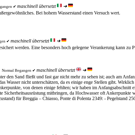
maschinell übersetzt
➜
gangen ✔
Außergewöhnliches. Bei hohem Wasserstand einen Versuch wert.
maschinell übersetzt
➜
gen ✔
gesichert werden. Eine besonders hoch gelegene Verankerung kann zu 
maschinell übersetzt
➜

Normal
Begangen ✔
r den Sand fließt und fast gar nicht mehr zu sehen ist; auch am Anfang 
 das Wasser nicht unterschätzen, da es einige enge Stellen gibt. Wirk
ankerpunkte, von denen einige fehlten; wir haben im Anfangsabschnitt e
ollte Sicherheitsausrüstung mitbringen, da Hochwasser oft Ankerpunkte
ustand) für Breggia – Chiasso, Ponte di Polenta 2349: - Pegelstand 25