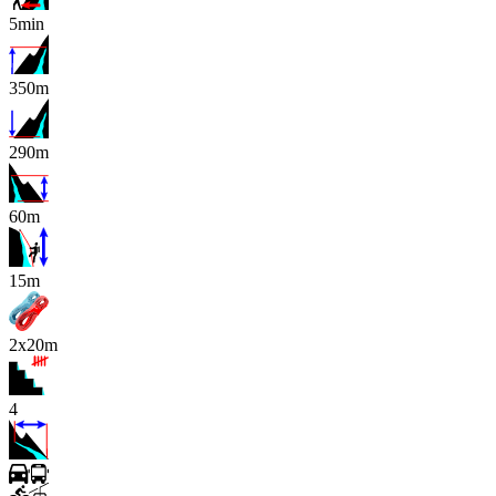
5min
350m
290m
60m
x
15m
2x20m
4