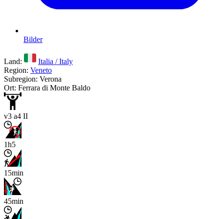
Bilder
Land:
Italia / Italy
Region:
Veneto
Subregion: Verona
Ort: Ferrara di Monte Baldo
v3 a4 II
1h5
15min
45min