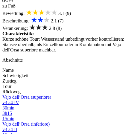
zu Fuß
★★★★★
Bewertung:
3.1 (9)
★★★
Beschreibung:
2.1 (7)
★★★
Verankerung:
2.8 (8)
Charakteristik:
Kurze schöne Tour; Wasserstand unbedingt vorher kontrollieren;
Stausee oberhalb; als Einzelltour oder in Kombination mit Vajo
dell'Orsa superiore machbar.
Abschnitte
Name
Schwierigkeit
Zustieg
Tour
Rückweg
Vajo dell’Orsa (superiore)
v3 a4 IV
30min
3h15
15min
Vajo dell’Orsa (inferiore)
v3 a4 II