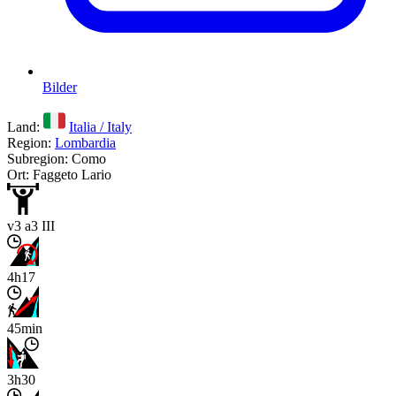
Bilder
Land:
Italia / Italy
Region:
Lombardia
Subregion: Como
Ort: Faggeto Lario
v3 a3 III
4h17
45min
3h30