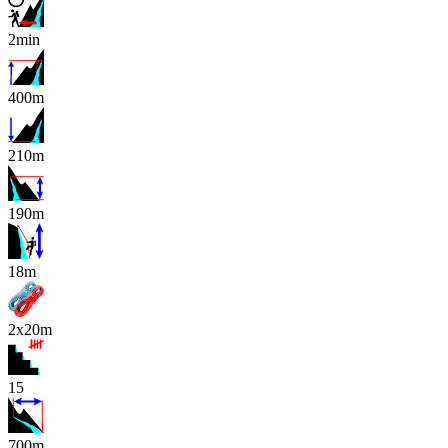
2min
400m
210m
190m
x
18m
2x20m
15
700m