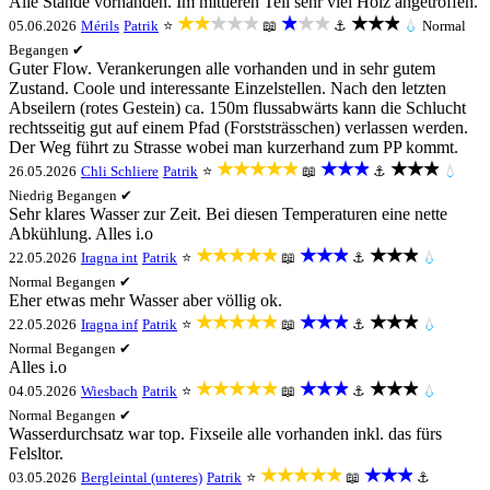
Alle Stände vorhanden. Im mittleren Teil sehr viel Holz angetroffen.
★★★★★
★★★
★★★
05.06.2026
Mérils
Patrik
⭐
📖
⚓
💧
Normal
Begangen ✔
Guter Flow. Verankerungen alle vorhanden und in sehr gutem
Zustand. Coole und interessante Einzelstellen. Nach den letzten
Abseilern (rotes Gestein) ca. 150m flussabwärts kann die Schlucht
rechtsseitig gut auf einem Pfad (Forststrässchen) verlassen werden.
Der Weg führt zu Strasse wobei man kurzerhand zum PP kommt.
★★★★★
★★★
★★★
26.05.2026
Chli Schliere
Patrik
⭐
📖
⚓
💧
Niedrig
Begangen ✔
Sehr klares Wasser zur Zeit. Bei diesen Temperaturen eine nette
Abkühlung. Alles i.o
★★★★★
★★★
★★★
22.05.2026
Iragna int
Patrik
⭐
📖
⚓
💧
Normal
Begangen ✔
Eher etwas mehr Wasser aber völlig ok.
★★★★★
★★★
★★★
22.05.2026
Iragna inf
Patrik
⭐
📖
⚓
💧
Normal
Begangen ✔
Alles i.o
★★★★★
★★★
★★★
04.05.2026
Wiesbach
Patrik
⭐
📖
⚓
💧
Normal
Begangen ✔
Wasserdurchsatz war top. Fixseile alle vorhanden inkl. das fürs
Felsltor.
★★★★★
★★★
03.05.2026
Bergleintal (unteres)
Patrik
⭐
📖
⚓