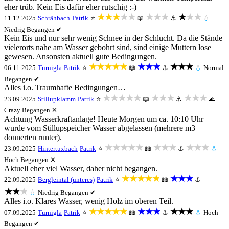
eher trüb. Kein Eis dafür eher rutschig :-)
★★★★★
★★★
★★★
11.12.2025
Schrähbach
Patrik
⭐
📖
⚓
💧
Niedrig
Begangen ✔
Kein Eis und nur sehr wenig Schnee in der Schlucht. Da die Stände
vielerorts nahe am Wasser gebohrt sind, sind einige Muttern lose
gewesen. Ansonsten aktuell gute Bedingungen.
★★★★★
★★★
★★★
06.11.2025
Turnigla
Patrik
⭐
📖
⚓
💧
Normal
Begangen ✔
Alles i.o. Traumhafte Bedingungen…
★★★★★
★★★
★★★
23.09.2025
Stillupklamm
Patrik
⭐
📖
⚓
🌊
Crazy
Begangen ✕
Achtung Wasserkraftanlage! Heute Morgen um ca. 10:10 Uhr
wurde vom Stillupspeicher Wasser abgelassen (mehrere m3
donnerten runter).
★★★★★
★★★
★★★
23.09.2025
Hintertuxbach
Patrik
⭐
📖
⚓
💧
Hoch
Begangen ✕
Aktuell eher viel Wasser, daher nicht begangen.
★★★★★
★★★
22.09.2025
Bergleintal (unteres)
Patrik
⭐
📖
⚓
★★★
💧
Niedrig
Begangen ✔
Alles i.o. Klares Wasser, wenig Holz im oberen Teil.
★★★★★
★★★
★★★
07.09.2025
Turnigla
Patrik
⭐
📖
⚓
💧
Hoch
Begangen ✔