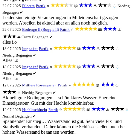
★★★★★
★★★
★★★
22.07.2025
Pilotera
Patrik
⭐
📖
⚓
💧
Niedrig
Begangen ✔
Leider sind einige Verankerungen in Mitleidenschaft gezogen
worden. Abseilen ist aktuell aber an allen noch möglich.
★★★★★
★★★
22.07.2025
Bodengo II (Boggia II)
Patrik
⭐
📖
⚓
★★★
Crazy
Begangen ✔
🌊
alles i.o
★★★★★
★★★
★★★
18.07.2025
Iragna int
Patrik
⭐
📖
⚓
💧
Niedrig
Begangen ✔
Alles i.o
★★★★★
★★★
★★★
18.07.2025
Iragna inf
Patrik
⭐
📖
⚓
💧
Niedrig
Begangen ✔
Alles i.o
★★★★★
★★★
12.07.2025
Mittlere Rosengarten
Patrik
⭐
📖
⚓
★★★
💧
Niedrig
Begangen ✔
Aktuell gute Bedingungen… schön klares Wasser. Eher eine
Einsteigertour. Gut mit der Hachle kombinierbar.
★★★★★
★★★
★★★
12.07.2025
Hachleschlucht
Patrik
⭐
📖
⚓
💧
Normal
Begangen ✔
Spannender Einstieg… Wasserstand ist gut. Sehr viele Fix- und
Stahlseile vorhanden. Daher können die Schlüsselstellen auch bei
hohem Wasserstand begangen werden.