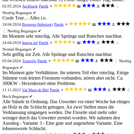
★★★★★
★★★
★★★
02.05.2024
Archbach
Patrik
⭐
📖
⚓
💧
Niedrig
Begangen ✔
Coole Tour… Alles i.o.
★★★★★
★★★
★★★
24.04.2024
Boggera (Inferiore)
Patrik
⭐
📖
⚓
💧
Niedrig
Begangen ✔
Im Moment sehr rutschig. Alle Sprünge und Rutschen machbar.
★★★★★
★★★
★★★
24.04.2024
Iragna inf
Patrik
⭐
📖
⚓
💧
Normal
Begangen ✔
Sehr griffig zur Zeit. Alle Sprünge und Rutschen machbar.
★★★★★
★★★
★★★
05.04.2024
Turnigla
Patrik
⭐
📖
⚓
💧
Niedrig
Begangen ✔
Im Moment gute Verhältnisse. Im unteren Teil eher rutschig. Einige
Stämme vom letzten Fönsturm vorhanden, stören aber nicht. Ca.
300KW - Hexenkessel ohne Probleme.
★★★★★
★★★
★★★
11.11.2023
Val Maor di Mel
Patrik
⭐
📖
⚓
💧
Hoch
Begangen ✔
Alle Stände in Ordnung. Das Unwetter vor einer Woche hat einiges
an Holz in die Schlucht getragen. An zwei Stellen muss die
Verklausung umgangen werden. Die Fixseile sind mehr oder
weniger durch das Unwetter zerstört worden. Wir nahmen den
Ausstieg - Variante 3 - Eine gute und angenehme Variante. Eine
lohnenswerte Schlucht.