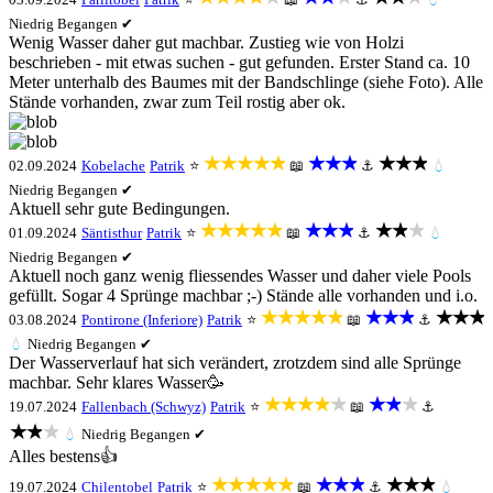
Niedrig
Begangen ✔
Wenig Wasser daher gut machbar. Zustieg wie von Holzi
beschrieben - mit etwas suchen - gut gefunden. Erster Stand ca. 10
Meter unterhalb des Baumes mit der Bandschlinge (siehe Foto). Alle
Stände vorhanden, zwar zum Teil rostig aber ok.
★★★★★
★★★
★★★
02.09.2024
Kobelache
Patrik
⭐
📖
⚓
💧
Niedrig
Begangen ✔
Aktuell sehr gute Bedingungen.
★★★★★
★★★
★★★
01.09.2024
Säntisthur
Patrik
⭐
📖
⚓
💧
Niedrig
Begangen ✔
Aktuell noch ganz wenig fliessendes Wasser und daher viele Pools
gefüllt. Sogar 4 Sprünge machbar ;-) Stände alle vorhanden und i.o.
★★★★★
★★★
★★★
03.08.2024
Pontirone (Inferiore)
Patrik
⭐
📖
⚓
💧
Niedrig
Begangen ✔
Der Wasserverlauf hat sich verändert, zrotzdem sind alle Sprünge
machbar. Sehr klares Wasser🥳
★★★★★
★★★
19.07.2024
Fallenbach (Schwyz)
Patrik
⭐
📖
⚓
★★★
💧
Niedrig
Begangen ✔
Alles bestens👍
★★★★★
★★★
★★★
19.07.2024
Chilentobel
Patrik
⭐
📖
⚓
💧