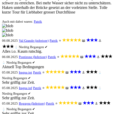
schwer zu erreichen. Bei mehr Wasser sicher nicht zu unterschätzen.
Haken unterhalb der Brücke gesetzt an der vorletzten Stelle. Tolle
kurze Tour für Liebhaber grosser Durchflüsse
Auch mit dabei waren:
Patrik
★★★★★
★★★
06.08.2025
Val Grande (inferiore)
Patrik
⭐
📖
⚓
★★★
💧
Niedrig
Begangen ✔
Alles i.o. Kaum rutschig.
★★★★★
★★★
★★★
06.08.2025
Pontirone (Inferiore)
Patrik
⭐
📖
⚓
💧
Niedrig
Begangen ✔
Aktuell Top Bedingungen
★★★★★
★★★
★★★
05.08.2025
Iragna int
Patrik
⭐
📖
⚓
💧
Niedrig
Begangen ✔
Sehr griffig zur Zeit.
★★★★★
★★★
★★★
05.08.2025
Iragna inf
Patrik
⭐
📖
⚓
💧
Niedrig
Begangen ✔
Sehr griffig zur Zeit.
★★★★★
★★★
★★★
05.08.2025
Boggera (Inferiore)
Patrik
⭐
📖
⚓
💧
Niedrig
Begangen ✔
Sehr griffig zur Zeit.