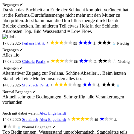
Begangen ✔
Da sich das Bachbett am Ende der Schlucht komplett verändert hat,
ist die Refernz-Durchflussmenge nicht mehr mit den Mutter zu
überprüfen. Jetzt kann man die Durchflussmenge direkt bei der
Brücke checken. Im mittleren Teil etwas Holz in der Schlucht.
Ansonsten Top. Bild Wasserstand = Low Flow.
★★★★★
★★★
★★★
17.08.2025
Perlana
Patrik
⭐
📖
⚓
💧
Niedrig
Begangen ✔
Alles i.io
★★★★★
★★★
★★★
17.08.2025
Chisola
Patrik
⭐
📖
⚓
💧
Niedrig
Begangen ✔
Alternativer Zugang zur Perlana. Schöne Abseiler… Beim letzten
Stand fehlt eine Mutter ansonsten alles i.o.
★★★★★
★★★
★★★
14.08.2025
Stutzbach
Patrik
⭐
📖
⚓
💧
Normal
Begangen ✔
Aktuell sehr gute Bedingungen. Sehr griffig, alle Verankerungen
vorhanden.
Auch mit dabei waren:
Alex Engelhardt
★★★★★
★★★
14.08.2025
Stutzbach
Alex Engelhardt
⭐
📖
⚓
★★★
💧
Normal
Begangen ✔
Top Bedingungen. Wasserstand unproblematisch. Standplätze teils