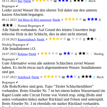
★★★★★
★★★
★★★
10.11.2023
Rui
Patrik
⭐
📖
⚓
💧
Hoch
Begangen ✔
Leider zuviel Wasser für den oberen Teil daher nur den unteren
kurzen Abschnitt begangen.
★★★★★
★★★
09.11.2023
Val Maor di Mel superiore
Patrik
⭐
📖
⚓
★★★
💧
Normal
Begangen ✔
Alle Stände vorhanden. Auf Grund des letzten Unwetters liegt
teilweise Holz in der Schlucht, dies ist aber nicht störend.
★★★★★
★★★
★★★
23.10.2023
Karnertalbach
Patrik
⭐
📖
⚓
💧
Niedrig
Begangen ✔
Alle Installationen i.O.
★★★★★
★★★
★★★
24.07.2023
Robana
Patrik
⭐
📖
⚓
💧
Niedrig
Begangen ✔
Gute Alternative wenn alle anderen Schluchten zuviel Wasser
haben. Es riecht etwas nach abgestandenem Wasser. Installationen
sind gut.
★★★★★
★★★
★★★
15.07.2023
Sulzlbach
Patrik
⭐
📖
⚓
💧
Hoch
Begangen ✔
Alle Bolts/Ketten sind gem. Topo "Tiroler Schluchtenführer"
vorhanden. Beim Abseiler Nr. 7 ist bei einem hohen Wasserstand ein
Rapel Guide oder Circuit Ferme von Vorteil resp. nötig (Bolts sind
unten vorhanden-links) starker Rücklauf und Felsen sind unterspült.
Beim Abseiler Nr. 3 ist ebenfalls ein starker Rücklauf vorhanden.