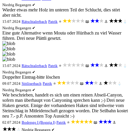
Niedrig
Begangen ✔
Wieder etwas mehr Holz im unteren Teil der Schlucht, dies stört
aber nicht.
★★★★★
★★★
★★★
15.07.2024
Rätschtalerbach
Patrik
⭐
📖
⚓
💧
Niedrig
Begangen ✔
Eine gute Alternative wenn Mouta oder Hüribach zu viel Wasser
führen. Drei neue Plättli gesetzt.
★★★★★
★★★
★★★
15.07.2024
Rätschtalerbach
Patrik
⭐
📖
⚓
💧
Niedrig
Begangen ✔
Doppelter Eintrag-bitte löschen
★★★★★
★★★
★★★
09.07.2024
Sittliserbach
Patrik
⭐
📖
⚓
💧
Niedrig
Begangen ✔
Wie beschrieben, handelt es sich um einen reinen Abseil-Canyon,
sofern man überhaupt von Canyoning sprechen kann ;-) Drei neue
Haken gesetzt. Einige der vorhandenen Haken sind teilweise vom
Steinschlag in Mitleidenschaft gezogen worden. Die Seilbahn kostet
neu 7.- p.P. Ansonsten Top Aussicht :-)
★★★★★
★★★
02.07.2024
Bodengo I (Boggia I)
Patrik
⭐
📖
⚓
★★★
💧
Niedrig
Begangen ✔