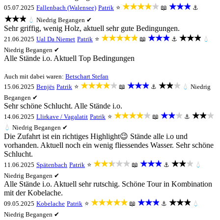
★★★★★
★★★
05.07.2025
Fallenbach (Walensee)
Patrik
⭐
📖
⚓
★★★
💧
Niedrig
Begangen ✔
Sehr griffig, wenig Holz, aktuell sehr gute Bedingungen.
★★★★★
★★★
★★★
21.06.2025
Ual Da Niemet
Patrik
⭐
📖
⚓
💧
Niedrig
Begangen ✔
Alle Stände i.o. Aktuell Top Bedingungen
Auch mit dabei waren:
Betschart Stefan
★★★★★
★★★
★★★
15.06.2025
Benjës
Patrik
⭐
📖
⚓
💧
Niedrig
Begangen ✔
Sehr schöne Schlucht. Alle Stände i.o.
★★★★★
★★★
★★★
14.06.2025
Llirkave / Vagalatit
Patrik
⭐
📖
⚓
💧
Niedrig
Begangen ✔
Die Zufahrt ist ein richtiges Highlight😉 Stände alle i.o und
vorhanden. Aktuell noch ein wenig fliessendes Wasser. Sehr schöne
Schlucht.
★★★★★
★★★
★★★
11.06.2025
Spätenbach
Patrik
⭐
📖
⚓
💧
Niedrig
Begangen ✔
Alle Stände i.o. Aktuell sehr rutschig. Schöne Tour in Kombination
mit der Kobelache.
★★★★★
★★★
★★★
09.05.2025
Kobelache
Patrik
⭐
📖
⚓
💧
Niedrig
Begangen ✔