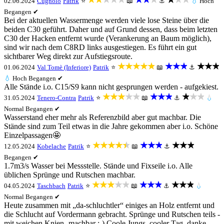
02.06.2024
Cugnolo
Patrik
⭐
📖
⚓
💧
Hoch
Begangen ✔
Bei der aktuellen Wassermenge werden viele lose Steine über die
beiden C30 geführt. Daher und auf Grund dessen, dass beim letzten
C30 der Hacken entfernt wurde (Verankerung an Baum möglich),
sind wir nach dem C8RD links ausgestiegen. Es führt ein gut
sichtbarer Weg direkt zur Aufstiegsroute.
★★★★★
★★★
★★★
01.06.2024
Val Tomè (Inferiore)
Patrik
⭐
📖
⚓
💧
Hoch
Begangen ✔
Alle Stände i.o. C15/S9 kann nicht gesprungen werden - aufgekiest.
★★★★★
★★★
★★★
31.05.2024
Tenero-Contra
Patrik
⭐
📖
⚓
💧
Normal
Begangen ✔
Wasserstand eher mehr als Referenzbild aber gut machbar. Die
Stände sind zum Teil etwas in die Jahre gekommen aber i.o. Schöne
Einzelpassagen🤩
★★★★★
★★★
★★★
12.05.2024
Kobelache
Patrik
⭐
📖
⚓
Begangen ✔
1.7m3/s Wasser bei Messstelle. Stände und Fixseile i.o. Alle
üblichen Sprünge und Rutschen machbar.
★★★★★
★★★
★★★
04.05.2024
Taschbach
Patrik
⭐
📖
⚓
💧
Normal
Begangen ✔
Heute zusammen mit „da-schluchtler“ einiges an Holz entfernt und
die Schlucht auf Vordermann gebracht. Sprünge und Rutschen teils -
mit weichen Knien- machbar ;-) Coole Jungs, cooler Tag, danke.