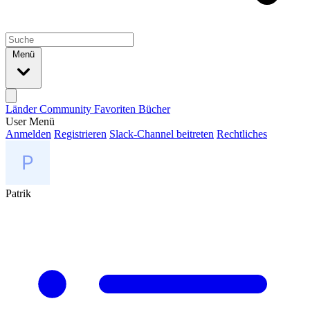
Menü
Länder
Community
Favoriten
Bücher
User Menü
Anmelden
Registrieren
Slack-Channel beitreten
Rechtliches
Patrik