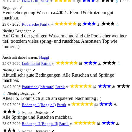
★★★★★
★★★
★★★
30.07.2026
Flem I - III
Patrik
⭐
📖
⚓
💧
Hoch
Begangen ✔
Heute eher genug Wasser ca.400l/s. Flem 1&2 trotzdem gut
machbar.
★★★★★
★★★
★★★
29.07.2026
Kobelache
Patrik
⭐
📖
⚓
💧
Niedrig
Begangen ✔
Auf Grund der geringen Wassermenge sind die Pools eher weniger
tief, trotzdem vieles spring- und rutschbar. Ansonsten Top wie
immer ;-)
Auch mit dabei waren:
Huggi
★★★★★
★★★
★★★
25.07.2026
Lodrino inf
Patrik
⭐
📖
⚓
💧
Niedrig
Begangen ✔
Aktuell sehr gute Bedingungen. Alle Rutschen und Sprünge
machbar.
★★★★★
★★★
★★★
24.07.2026
Pontirone (Inferiore)
Patrik
⭐
📖
⚓
💧
Niedrig
Begangen ✔
Alles i.o. Lohnt sich auch am späteren Nachmittag ;-)
★★★★★
★★★
23.07.2026
Bodengo I (Boggia I)
Patrik
⭐
📖
⚓
★★★
💧
Normal
Begangen ✔
Alle Sprünge und Rutschen machbar.
★★★★★
★★★
23.07.2026
Bodengo II (Boggia II)
Patrik
⭐
📖
⚓
★★★
💧
Normal
Begangen ✔