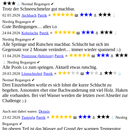
★★★
💧
Normal
Begangen ✔
Trotz der Schneeschmelze gut machbar.
★★★★★
★★★
★★★
02.05.2026
Archbach
Patrik
⭐
📖
⚓
💧
Niedrig
Begangen ✔
Gute Bedingungen… alles i.o
★★★★★
★★★
★★★
24.04.2026
Kobelache
Patrik
⭐
📖
⚓
💧
Niedrig
Begangen ✔
Alle Sprünge und Rutschen machbar. Schlucht hat sich im
Gegensatz vor 2 Monate verändert… immer wieder spannend :-)
★★★★★
★★★
★★★
11.04.2026
Pontirone (Inferiore)
Patrik
⭐
📖
⚓
💧
Niedrig
Begangen ✔
Alle Pools i.o zum springen. Aktuell etwas rutschig.
★★★★★
★★★
★★★
20.03.2026
Löntschtobel
Patrik
⭐
📖
⚓
💧
Normal
Begangen ✔
Drei Einzelstellen wofür es sich lohnt die kurze Schlucht zu
begehen. Ansonsten eher eine Bachwanderung mit viel Holz. Haken
alle vorhanden. Bei viel Wasser werden die letzten zwei Abseiler zur
Challenge ;-)
Auch mit dabei waren:
Dennis
★★★★★
★★★
★★★
23.02.2026
Turnigla
Patrik
⭐
📖
⚓
💧
Niedrig
Begangen ✔
Im oberen Teil ist das Wasser auf Grund der warmen Temperatur