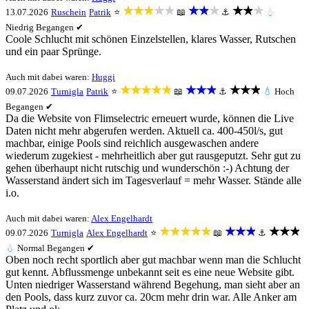
★★★★★
★★★
★★★
13.07.2026
Ruschein
Patrik
⭐
📖
⚓
💧
Niedrig
Begangen ✔
Coole Schlucht mit schönen Einzelstellen, klares Wasser, Rutschen
und ein paar Sprünge.
Auch mit dabei waren:
Huggi
★★★★★
★★★
★★★
09.07.2026
Turnigla
Patrik
⭐
📖
⚓
💧
Hoch
Begangen ✔
Da die Website von Flimselectric erneuert wurde, können die Live
Daten nicht mehr abgerufen werden. Aktuell ca. 400-450l/s, gut
machbar, einige Pools sind reichlich ausgewaschen andere
wiederum zugekiest - mehrheitlich aber gut rausgeputzt. Sehr gut zu
gehen überhaupt nicht rutschig und wunderschön :-) Achtung der
Wasserstand ändert sich im Tagesverlauf = mehr Wasser. Stände alle
i.o.
Auch mit dabei waren:
Alex Engelhardt
★★★★★
★★★
★★★
09.07.2026
Turnigla
Alex Engelhardt
⭐
📖
⚓
💧
Normal
Begangen ✔
Oben noch recht sportlich aber gut machbar wenn man die Schlucht
gut kennt. Abflussmenge unbekannt seit es eine neue Website gibt.
Unten niedriger Wasserstand während Begehung, man sieht aber an
den Pools, dass kurz zuvor ca. 20cm mehr drin war. Alle Anker am