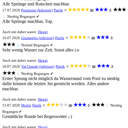
Alle Sprünge und Rutschen machbar.
★★★★★
★★★
★★★
17.07.2026
Pontirone (Inferiore)
Patrik
⭐
📖
⚓
💧
Niedrig
Begangen ✔
Alle Sprünge machbar, Top.
Auch mit dabei waren:
Huggi
★★★★★
★★★
16.07.2026
Giumaglio (inferiore)
Patrik
⭐
📖
⚓
★★★
💧
Normal
Begangen ✔
Sehr wenig Wasser zur Zeit. Sonst alles i.o
Auch mit dabei waren:
Huggi
★★★★★
★★★
16.07.2026
Val Grande (inferiore)
Patrik
⭐
📖
⚓
★★★
💧
Niedrig
Begangen ✔
Erster Sprung nicht möglich da Wasserstand vom Pool zu niedrig
dafür können die letzten 3m gerutscht werden. Alles andere
machbar.
Auch mit dabei waren:
Huggi
★★★★★
★★★
★★★
15.07.2026
Mulitt
Patrik
⭐
📖
⚓
💧
Niedrig
Begangen ✔
Gemütliche Runde bei Regenwetter ;-)
Auch mit dabei waren:
Huggi