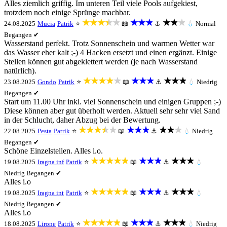
Alles ziemlich griffig. Im unteren Teil viele Pools aufgekiest,
trotzdem noch einige Sprünge machbar.
★★★★★
★★★
★★★
24.08.2025
Mucia
Patrik
⭐
📖
⚓
💧
Normal
Begangen ✔
Wasserstand perfekt. Trotz Sonnenschein und warmen Wetter war
das Wasser eher kalt ;-) 4 Hacken ersetzt und einen ergänzt. Einige
Stellen können gut abgeklettert werden (je nach Wasserstand
natürlich).
★★★★★
★★★
★★★
23.08.2025
Gondo
Patrik
⭐
📖
⚓
💧
Niedrig
Begangen ✔
Start um 11.00 Uhr inkl. viel Sonnenschein und einigen Gruppen ;-)
Diese können aber gut überholt werden. Aktuell sehr sehr viel Sand
in der Schlucht, daher Abzug bei der Bewertung.
★★★★★
★★★
★★★
22.08.2025
Pesta
Patrik
⭐
📖
⚓
💧
Niedrig
Begangen ✔
Schöne Einzelstellen. Alles i.o.
★★★★★
★★★
★★★
19.08.2025
Iragna inf
Patrik
⭐
📖
⚓
💧
Niedrig
Begangen ✔
Alles i.o
★★★★★
★★★
★★★
19.08.2025
Iragna int
Patrik
⭐
📖
⚓
💧
Niedrig
Begangen ✔
Alles i.o
★★★★★
★★★
★★★
18.08.2025
Lirone
Patrik
⭐
📖
⚓
💧
Niedrig