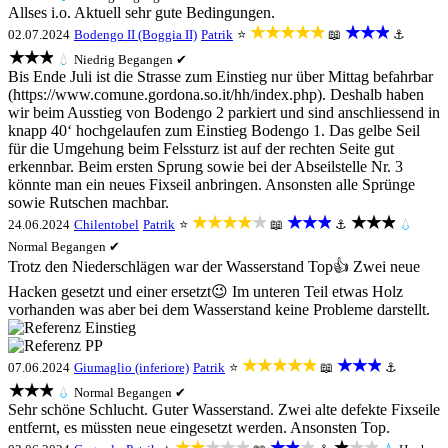
Allses i.o. Aktuell sehr gute Bedingungen.
★★★★★
★★★
02.07.2024
Bodengo II (Boggia II)
Patrik
⭐
📖
⚓
★★★
💧
Niedrig
Begangen ✔
Bis Ende Juli ist die Strasse zum Einstieg nur über Mittag befahrbar
(https://www.comune.gordona.so.it/hh/index.php). Deshalb haben
wir beim Ausstieg von Bodengo 2 parkiert und sind anschliessend in
knapp 40‘ hochgelaufen zum Einstieg Bodengo 1. Das gelbe Seil
für die Umgehung beim Felssturz ist auf der rechten Seite gut
erkennbar. Beim ersten Sprung sowie bei der Abseilstelle Nr. 3
könnte man ein neues Fixseil anbringen. Ansonsten alle Sprünge
sowie Rutschen machbar.
★★★★★
★★★
★★★
24.06.2024
Chilentobel
Patrik
⭐
📖
⚓
💧
Normal
Begangen ✔
Trotz den Niederschlägen war der Wasserstand Top👍 Zwei neue
Hacken gesetzt und einer ersetzt😉 Im unteren Teil etwas Holz
vorhanden was aber bei dem Wasserstand keine Probleme darstellt.
★★★★★
★★★
07.06.2024
Giumaglio (inferiore)
Patrik
⭐
📖
⚓
★★★
💧
Normal
Begangen ✔
Sehr schöne Schlucht. Guter Wasserstand. Zwei alte defekte Fixseile
entfernt, es müssten neue eingesetzt werden. Ansonsten Top.
★★★★★
★★★
★★★