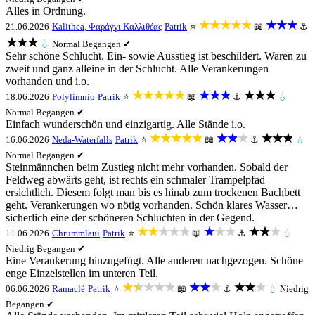
Alles in Ordnung.
★★★★★
★★★
21.06.2026
Kalithea, Φαράγγι Καλλιθέας
Patrik
⭐
📖
⚓
★★★
💧
Normal
Begangen ✔
Sehr schöne Schlucht. Ein- sowie Ausstieg ist beschildert. Waren zu
zweit und ganz alleine in der Schlucht. Alle Verankerungen
vorhanden und i.o.
★★★★★
★★★
★★★
18.06.2026
Polylimnio
Patrik
⭐
📖
⚓
💧
Normal
Begangen ✔
Einfach wunderschön und einzigartig. Alle Stände i.o.
★★★★★
★★★
★★★
16.06.2026
Neda-Waterfalls
Patrik
⭐
📖
⚓
💧
Normal
Begangen ✔
Steinmännchen beim Zustieg nicht mehr vorhanden. Sobald der
Feldweg abwärts geht, ist rechts ein schmaler Trampelpfad
ersichtlich. Diesem folgt man bis es hinab zum trockenen Bachbett
geht. Verankerungen wo nötig vorhanden. Schön klares Wasser…
sicherlich eine der schöneren Schluchten in der Gegend.
★★★★★
★★★
★★★
11.06.2026
Chrummlaui
Patrik
⭐
📖
⚓
💧
Niedrig
Begangen ✔
Eine Verankerung hinzugefügt. Alle anderen nachgezogen. Schöne
enge Einzelstellen im unteren Teil.
★★★★★
★★★
★★★
06.06.2026
Ramaclé
Patrik
⭐
📖
⚓
💧
Niedrig
Begangen ✔