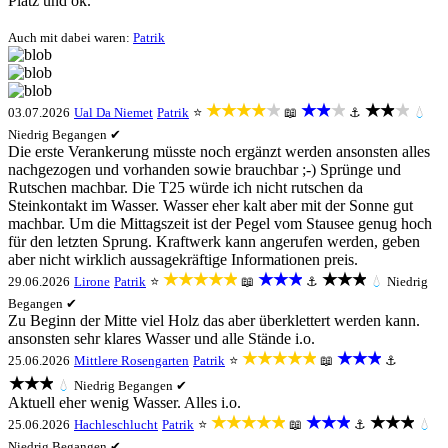
Platz und ok.
Auch mit dabei waren:
Patrik
★★★★★
★★★
★★★
03.07.2026
Ual Da Niemet
Patrik
⭐
📖
⚓
💧
Niedrig
Begangen ✔
Die erste Verankerung müsste noch ergänzt werden ansonsten alles
nachgezogen und vorhanden sowie brauchbar ;-) Sprünge und
Rutschen machbar. Die T25 würde ich nicht rutschen da
Steinkontakt im Wasser. Wasser eher kalt aber mit der Sonne gut
machbar. Um die Mittagszeit ist der Pegel vom Stausee genug hoch
für den letzten Sprung. Kraftwerk kann angerufen werden, geben
aber nicht wirklich aussagekräftige Informationen preis.
★★★★★
★★★
★★★
29.06.2026
Lirone
Patrik
⭐
📖
⚓
💧
Niedrig
Begangen ✔
Zu Beginn der Mitte viel Holz das aber überklettert werden kann.
ansonsten sehr klares Wasser und alle Stände i.o.
★★★★★
★★★
25.06.2026
Mittlere Rosengarten
Patrik
⭐
📖
⚓
★★★
💧
Niedrig
Begangen ✔
Aktuell eher wenig Wasser. Alles i.o.
★★★★★
★★★
★★★
25.06.2026
Hachleschlucht
Patrik
⭐
📖
⚓
💧
Niedrig
Begangen ✔