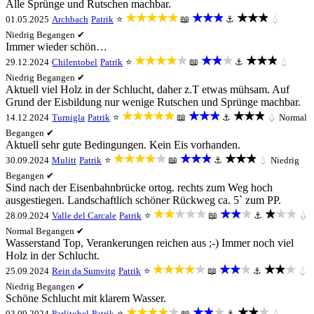
Alle Sprünge und Rutschen machbar.
★★★★★
★★★
★★★
01.05.2025
Archbach
Patrik
⭐
📖
⚓
💧
Niedrig
Begangen ✔
Immer wieder schön…
★★★★★
★★★
★★★
29.12.2024
Chilentobel
Patrik
⭐
📖
⚓
💧
Niedrig
Begangen ✔
Aktuell viel Holz in der Schlucht, daher z.T etwas mühsam. Auf
Grund der Eisbildung nur wenige Rutschen und Sprünge machbar.
★★★★★
★★★
★★★
14.12.2024
Turnigla
Patrik
⭐
📖
⚓
💧
Normal
Begangen ✔
Aktuell sehr gute Bedingungen. Kein Eis vorhanden.
★★★★★
★★★
★★★
30.09.2024
Mulitt
Patrik
⭐
📖
⚓
💧
Niedrig
Begangen ✔
Sind nach der Eisenbahnbrücke ortog. rechts zum Weg hoch
ausgestiegen. Landschaftlich schöner Rückweg ca. 5` zum PP.
★★★★★
★★★
★★★
28.09.2024
Valle del Carcale
Patrik
⭐
📖
⚓
💧
Normal
Begangen ✔
Wasserstand Top, Verankerungen reichen aus ;-) Immer noch viel
Holz in der Schlucht.
★★★★★
★★★
★★★
25.09.2024
Rein da Sumvitg
Patrik
⭐
📖
⚓
💧
Niedrig
Begangen ✔
Schöne Schlucht mit klarem Wasser.
★★★★★
★★★
★★★
03.09.2024
Parlitobel
Patrik
⭐
📖
⚓
💧