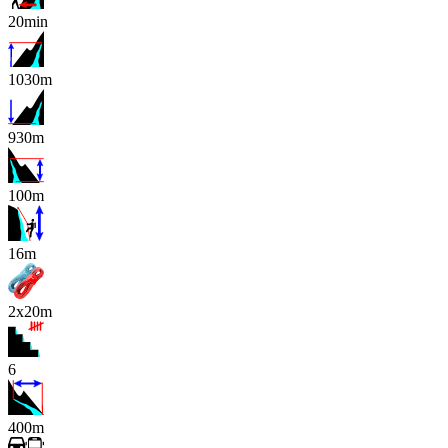
20min
1030m
930m
100m
x
16m
2x20m
6
400m