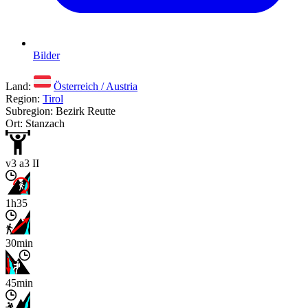
Bilder
Land:
Österreich / Austria
Region:
Tirol
Subregion: Bezirk Reutte
Ort: Stanzach
v3 a3 II
1h35
30min
45min