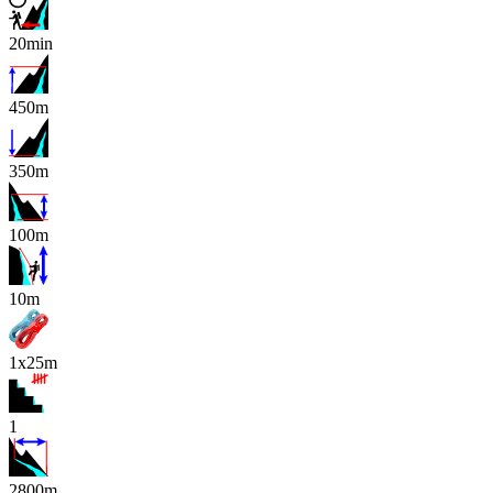
20min
450m
350m
100m
x
10m
1x25m
1
2800m