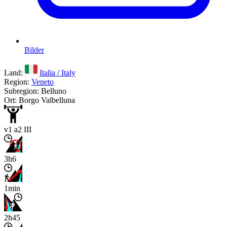
Bilder
Land:
Italia / Italy
Region:
Veneto
Subregion: Belluno
Ort: Borgo Valbelluna
v1 a2 III
3h6
1min
2h45