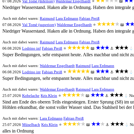
★★★★★
★★
07.08.2026
Val Tomè (Inferiore)
Waldemar Engelhardt
⭐
📖
Niedriger Wasserstand. Haken alle in Ordnung. Haben den integrale g
Auch mit dabei waren:
Raimund
Lara Erdmann
Fabian Preiß
★★★★★
★★
07.08.2026
Val Tomè (superiore)
Waldemar Engelhardt
⭐
📖
Niedriger Wasserstand. Haken alle in Ordnung. Haben den integrale g
Auch mit dabei waren:
Raimund
Lara Erdmann
Fabian Preiß
★★★★★
★★★
★★★
06.08.2026
Lodrino inf
Fabian Preiß
⭐
📖
⚓
💧
Super Bedingungen, sehr entspannt heute. Alles machbar und nicht zu
Auch mit dabei waren:
Waldemar Engelhardt
Raimund
Lara Erdmann
★★★★★
★★★
★★★
06.08.2026
Lodrino int
Fabian Preiß
⭐
📖
⚓
💧
Super Bedingungen, sehr entspannt heute. Alles machbar und nicht zu
Auch mit dabei waren:
Waldemar Engelhardt
Raimund
Lara Erdmann
★★★★★
★★★
★★★
25.07.2026
Kobelache
Kris Klein
⭐
📖
⚓
💧
Ni
Sind am Ende des oberen Teils eingestiegen. Erster Sprung (S8) im unt
Höhlen erkundbar, die sonst voller Wasser sind. Das Stahlseil bei der 
Auch mit dabei waren:
Lara Erdmann
Fabian Preiß
★★★★★
★★★
★★★
25.07.2026
Müselbach
Kris Klein
⭐
📖
⚓
💧
Ni
alles in Ordnung