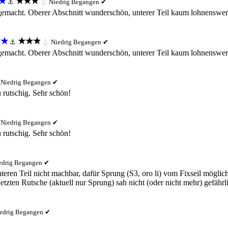
★
★★★
⚓
💧
Niedrig
Begangen ✔
emacht. Oberer Abschnitt wunderschön, unterer Teil kaum lohnenswert 
★
★★★
⚓
💧
Niedrig
Begangen ✔
emacht. Oberer Abschnitt wunderschön, unterer Teil kaum lohnenswert 
Niedrig
Begangen ✔
 rutschig. Sehr schön!
Niedrig
Begangen ✔
 rutschig. Sehr schön!
edrig
Begangen ✔
eren Teil nicht machbar, dafür Sprung (S3, oro li) vom Fixseil möglich
letzten Rutsche (aktuell nur Sprung) sah nicht (oder nicht mehr) gefährl
edrig
Begangen ✔