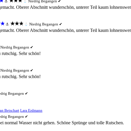
★
★★★
⚓
💧
Niedrig
Begangen ✔
emacht. Oberer Abschnitt wunderschön, unterer Teil kaum lohnenswert 
★
★★★
⚓
💧
Niedrig
Begangen ✔
emacht. Oberer Abschnitt wunderschön, unterer Teil kaum lohnenswert 
Niedrig
Begangen ✔
 rutschig. Sehr schön!
Niedrig
Begangen ✔
 rutschig. Sehr schön!
edrig
Begangen ✔
an Betschart
Lara Erdmann
edrig
Begangen ✔
bei normal Wasser nicht gehen. Schöne Sprünge und tolle Rutschen.