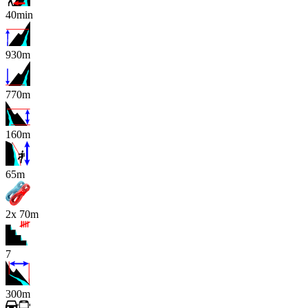
40min
930m
770m
160m
x
65m
2x 70m
7
300m