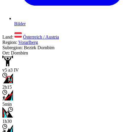
Bilder
Land:
Österreich / Austria
Region:
Vorarlberg
Subregion: Bezirk Dornbirn
Ort: Dornbirn
v5 a3 IV
2h15
5min
1h30