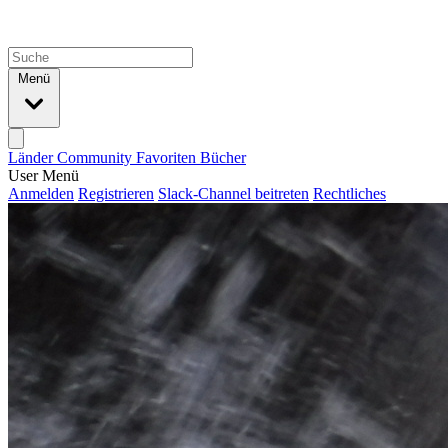
Menü
Länder
Community
Favoriten
Bücher
User Menü
Anmelden
Registrieren
Slack-Channel beitreten
Rechtliches