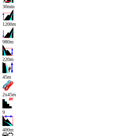
30min
1200m
980m
220m
x
45m
2x45m
9
400m