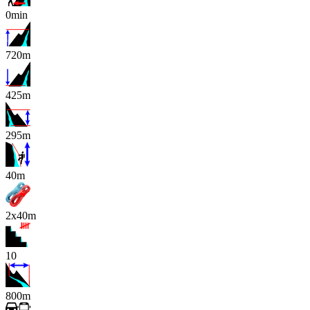
0min
720m
425m
295m
x
40m
2x40m
10
800m