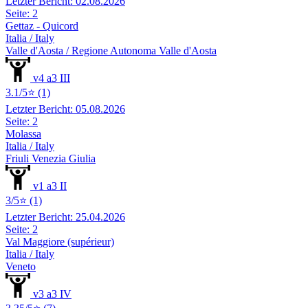
Letzter Bericht: 02.08.2026
Seite: 2
Gettaz - Quicord
Italia / Italy
Valle d'Aosta / Regione Autonoma Valle d'Aosta
v4 a3 III
3.1/5⭐ (1)
Letzter Bericht: 05.08.2026
Seite: 2
Molassa
Italia / Italy
Friuli Venezia Giulia
v1 a3 II
3/5⭐ (1)
Letzter Bericht: 25.04.2026
Seite: 2
Val Maggiore (supérieur)
Italia / Italy
Veneto
v3 a3 IV