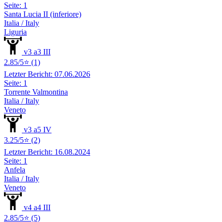
Seite: 1
Santa Lucia II (inferiore)
Italia / Italy
Liguria
v3 a3 III
2.85/5⭐ (1)
Letzter Bericht: 07.06.2026
Seite: 1
Torrente Valmontina
Italia / Italy
Veneto
v3 a5 IV
3.25/5⭐ (2)
Letzter Bericht: 16.08.2024
Seite: 1
Anfela
Italia / Italy
Veneto
v4 a4 III
2.85/5⭐ (5)