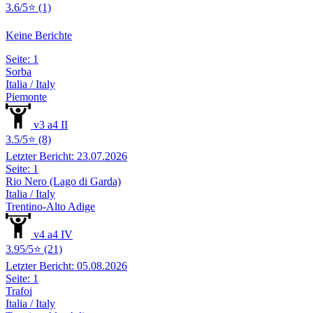
3.6/5⭐ (1)
Keine Berichte
Seite: 1
Sorba
Italia / Italy
Piemonte
v3 a4 II
3.5/5⭐ (8)
Letzter Bericht: 23.07.2026
Seite: 1
Rio Nero (Lago di Garda)
Italia / Italy
Trentino-Alto Adige
v4 a4 IV
3.95/5⭐ (21)
Letzter Bericht: 05.08.2026
Seite: 1
Trafoi
Italia / Italy