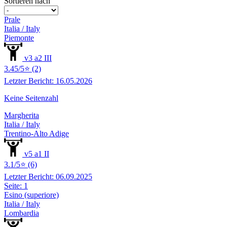
Sortieren nach
Prale
Italia / Italy
Piemonte
v3 a2 III
3.45/5⭐ (2)
Letzter Bericht: 16.05.2026
Keine Seitenzahl
Margherita
Italia / Italy
Trentino-Alto Adige
v5 a1 II
3.1/5⭐ (6)
Letzter Bericht: 06.09.2025
Seite: 1
Esino (superiore)
Italia / Italy
Lombardia