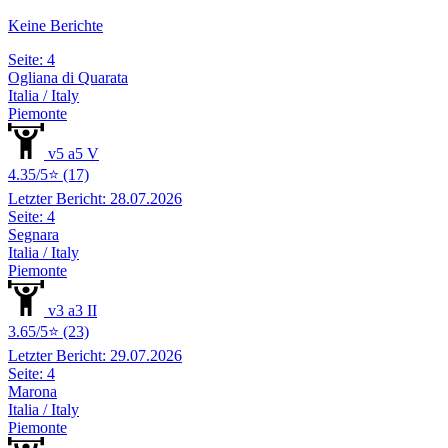
Keine Berichte
Seite: 4
Ogliana di Quarata
Italia / Italy
Piemonte
v5 a5 V
4.35/5⭐ (17)
Letzter Bericht: 28.07.2026
Seite: 4
Segnara
Italia / Italy
Piemonte
v3 a3 II
3.65/5⭐ (23)
Letzter Bericht: 29.07.2026
Seite: 4
Marona
Italia / Italy
Piemonte