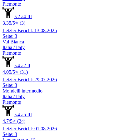
Piemonte
v2 a4 III
3.35/5⭐ (3)
Letzter Bericht: 13.08.2025
Seite: 3
Val Bianca
Italia / Italy
Piemonte
v4 a2 II
4.05/5⭐ (31)
Letzter Bericht: 29.07.2026
Seite: 3
Mondelli intermedio
Italia / Italy
Piemonte
v4 a5 III
4.7/5⭐ (24)
Letzter Bericht: 01.08.2026
Seite: 3
Lanterna sup. (I)