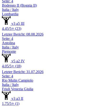
Seite: 4
Bodengo II (Boggia II)
Italia / Italy
Lombardia
v3 a5 III
4.45/5⭐ (23)
Letzter Bericht: 08.08.2026
Seite: 4
Antolina
Italia / Italy
Piemonte
v5 a2 IV
4.05/5⭐ (18)
Letzter Bericht: 31.07.2026
Seite: 4
Rio Mulin Campiolo
Italia / Italy
Friuli Venezia Giulia
v3 a3 II
1.75/5⭐ (1)