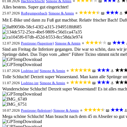
★★★★★
★★★
★
01.08.2026
Hachleschlucht
Simone & Armin
⭐
📖
⚓
Alles bestens. Super gut eingerichtet!
★★★★★
★★★
25.07.2026
Roßgumpenbach
Simone & Armin
⭐
📖
⚓
Mit E-Bike und dann zu Fuß gut machbar. Relativ frischer Bach! Dafü
★★★★★
★★★
12.07.2026
Pontirone (Superiore)
Simone & Armin
⭐
📖
Sind am Freitag die Inferiore gegangen. Die war so schön, dass wir je
Sprünge dabei. Das Topo vom „alten“ Führer Ticino stimmt nicht mehr 
★★★★★
★★★
★★
11.07.2026
Lodrino inf
Simone & Armin
⭐
📖
⚓
Tolle Schlucht! Derzeit super Wasserstand. Man kann alle Sprünge un
★★★★★
★★★
★★
11.07.2026
Lodrino int
Simone & Armin
⭐
📖
⚓
Wunderschöne Schlucht! Derzeit super Wasserstand! Es ist alles machb
★★★★★
★★★
10.07.2026
Pontirone (Inferiore)
Simone & Armin
⭐
📖
Mega schöne Schlucht! Man braucht nach dem 45 m Abseiler so gut wi