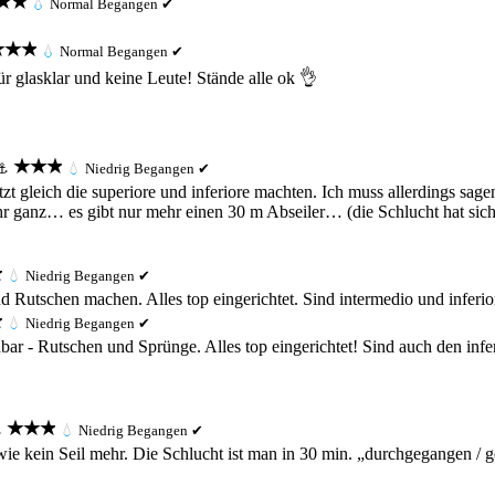
★★
💧
Normal
Begangen ✔
★★★
💧
Normal
Begangen ✔
r glasklar und keine Leute! Stände alle ok 👌
★★★
⚓
💧
Niedrig
Begangen ✔
tzt gleich die superiore und inferiore machten. Ich muss allerdings sa
ganz… es gibt nur mehr einen 30 m Abseiler… (die Schlucht hat sich mi
★
💧
Niedrig
Begangen ✔
d Rutschen machen. Alles top eingerichtet. Sind intermedio und inferi
★
💧
Niedrig
Begangen ✔
ar - Rutschen und Sprünge. Alles top eingerichtet! Sind auch den infe
★★★
⚓
💧
Niedrig
Begangen ✔
e kein Seil mehr. Die Schlucht ist man in 30 min. „durchgegangen / g