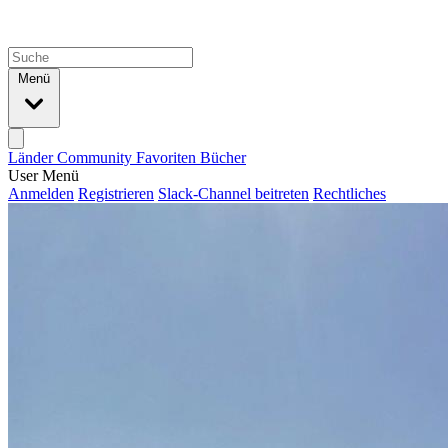
Menü
Länder
Community
Favoriten
Bücher
User Menü
Anmelden
Registrieren
Slack-Channel beitreten
Rechtliches