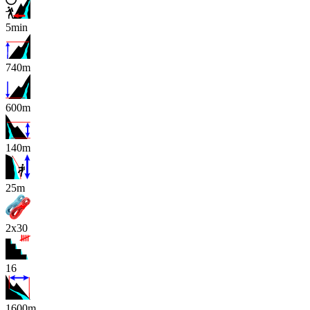
5min
740m
600m
140m
x
25m
2x30
16
1600m