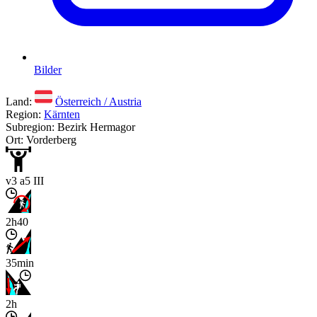
Bilder
Land:
Österreich / Austria
Region:
Kärnten
Subregion: Bezirk Hermagor
Ort: Vorderberg
v3 a5 III
2h40
35min
2h