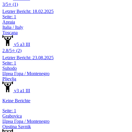
3/5⭐ (1)
Letzter Bericht: 18.02.2025
Seite: 1
Apraia
Italia / Italy
Toscana
v5 a3 III
2.8/5⭐ (2)
Letzter Bericht: 23.08.2025
Seite: 1
Suhodo
Црна Гора / Montenegro
Pljevlja
v3 a1 III
Keine Berichte
Seite: 1
Grabovica
Црна Гора / Montenegro
Opstina Savnik