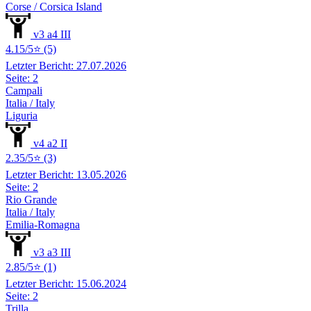
Corse / Corsica Island
v3 a4 III
4.15/5⭐ (5)
Letzter Bericht: 27.07.2026
Seite: 2
Campali
Italia / Italy
Liguria
v4 a2 II
2.35/5⭐ (3)
Letzter Bericht: 13.05.2026
Seite: 2
Rio Grande
Italia / Italy
Emilia-Romagna
v3 a3 III
2.85/5⭐ (1)
Letzter Bericht: 15.06.2024
Seite: 2
Trilla