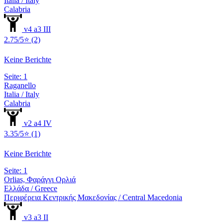
Italia / Italy
Calabria
v4 a3 III
2.75/5⭐ (2)
Keine Berichte
Seite: 1
Raganello
Italia / Italy
Calabria
v2 a4 IV
3.35/5⭐ (1)
Keine Berichte
Seite: 1
Orlias, Φαράγγι Ορλιά
Ελλάδα / Greece
Περιφέρεια Κεντρικής Μακεδονίας / Central Macedonia
v3 a3 II