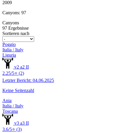
2009
Canyons: 97
Canyons
97 Ergebnisse
Sortieren nach
Poggio
Italia / Italy
Liguria
v2 a2 II
2.25/5⭐ (2)
Letzter Bericht: 04.06.2025
Keine Seitenzahl
Ania
Italia / Italy
Toscana
v3 a3 II
3.6/5⭐ (3)