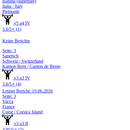
Bandia (superiore)
Italia / Italy
Piemonte
v5 a4 IV
3.6/5⭐ (1)
Keine Berichte
Seite: 3
Sanetsch
Schweiz / Switzerland
Kanton Bern / Canton de Berne
v3 a3 IV
3.6/5⭐ (4)
Letzter Bericht: 19.06.2026
Seite: 3
Vacca
France
Corse / Corsica Island
v3 a3 II
3.95/5⭐ (7)