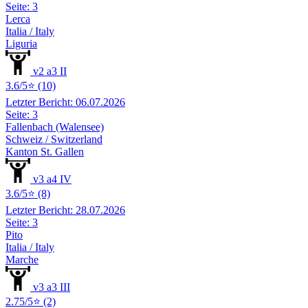
Seite: 3
Lerca
Italia / Italy
Liguria
v2 a3 II
3.6/5⭐ (10)
Letzter Bericht: 06.07.2026
Seite: 3
Fallenbach (Walensee)
Schweiz / Switzerland
Kanton St. Gallen
v3 a4 IV
3.6/5⭐ (8)
Letzter Bericht: 28.07.2026
Seite: 3
Pito
Italia / Italy
Marche
v3 a3 III
2.75/5⭐ (2)