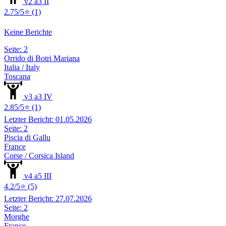
v2 a3 II
2.75/5⭐ (1)
Keine Berichte
Seite: 2
Orrido di Botri Mariana
Italia / Italy
Toscana
v3 a3 IV
2.85/5⭐ (1)
Letzter Bericht: 01.05.2026
Seite: 2
Piscia di Gallu
France
Corse / Corsica Island
v4 a5 III
4.2/5⭐ (5)
Letzter Bericht: 27.07.2026
Seite: 2
Morghe
France