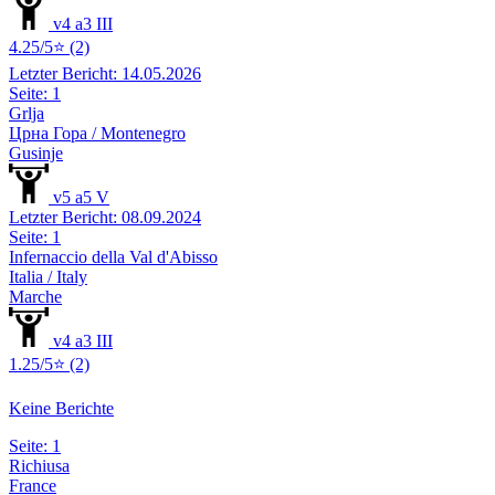
v4 a3 III
4.25/5⭐ (2)
Letzter Bericht: 14.05.2026
Seite: 1
Grlja
Црна Гора / Montenegro
Gusinje
v5 a5 V
Letzter Bericht: 08.09.2024
Seite: 1
Infernaccio della Val d'Abisso
Italia / Italy
Marche
v4 a3 III
1.25/5⭐ (2)
Keine Berichte
Seite: 1
Richiusa
France