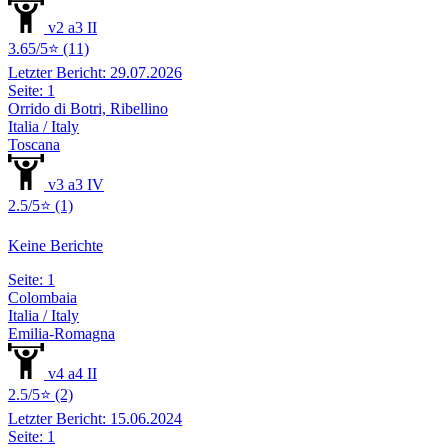
v2 a3 II
3.65/5⭐ (11)
Letzter Bericht: 29.07.2026
Seite: 1
Orrido di Botri, Ribellino
Italia / Italy
Toscana
v3 a3 IV
2.5/5⭐ (1)
Keine Berichte
Seite: 1
Colombaia
Italia / Italy
Emilia-Romagna
v4 a4 II
2.5/5⭐ (2)
Letzter Bericht: 15.06.2024
Seite: 1