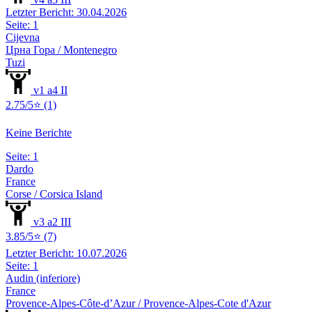
Letzter Bericht: 30.04.2026
Seite: 1
Cijevna
Црна Гора / Montenegro
Tuzi
v1 a4 II
2.75/5⭐ (1)
Keine Berichte
Seite: 1
Dardo
France
Corse / Corsica Island
v3 a2 III
3.85/5⭐ (7)
Letzter Bericht: 10.07.2026
Seite: 1
Audin (inferiore)
France
Provence-Alpes-Côte-d’Azur / Provence-Alpes-Cote d'Azur