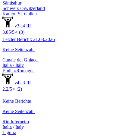
Säntisthur
Schweiz / Switzerland
Kanton St. Gallen
v3 a4 III
3.85/5⭐ (8)
Letzter Bericht: 21.03.2026
Keine Seitenzahl
Canale dei Ghiacci
Italia / Italy
Emilia-Romagna
v4 a3 III
2.2/5⭐ (2)
Keine Berichte
Keine Seitenzahl
Rio Infernetto
Italia / Italy
Liguria