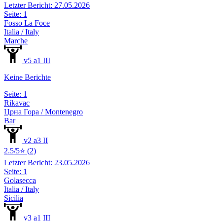
Letzter Bericht: 27.05.2026
Seite: 1
Fosso La Foce
Italia / Italy
Marche
v5 a1 III
Keine Berichte
Seite: 1
Rikavac
Црна Гора / Montenegro
Bar
v2 a3 II
2.5/5⭐ (2)
Letzter Bericht: 23.05.2026
Seite: 1
Golasecca
Italia / Italy
Sicilia
v3 a1 III