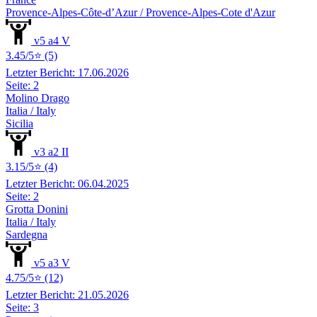
Provence-Alpes-Côte-d’Azur / Provence-Alpes-Cote d'Azur
v5 a4 V
3.45/5⭐ (5)
Letzter Bericht: 17.06.2026
Seite: 2
Molino Drago
Italia / Italy
Sicilia
v3 a2 II
3.15/5⭐ (4)
Letzter Bericht: 06.04.2025
Seite: 2
Grotta Donini
Italia / Italy
Sardegna
v5 a3 V
4.75/5⭐ (12)
Letzter Bericht: 21.05.2026
Seite: 3