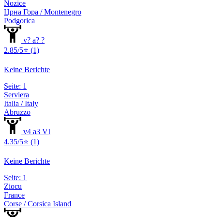
Nozice
Црна Гора / Montenegro
Podgorica
v? a? ?
2.85/5⭐ (1)
Keine Berichte
Seite: 1
Serviera
Italia / Italy
Abruzzo
v4 a3 VI
4.35/5⭐ (1)
Keine Berichte
Seite: 1
Ziocu
France
Corse / Corsica Island