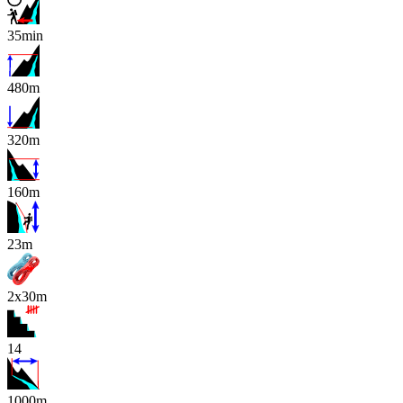
35min
480m
320m
160m
x
23m
2x30m
14
1000m