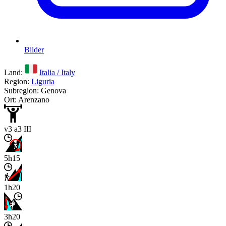
Bilder
Land:
Italia / Italy
Region:
Liguria
Subregion: Genova
Ort: Arenzano
v3 a3 III
5h15
1h20
3h20