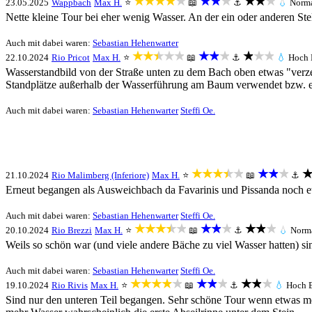
★★★★★
★★★
★★★
23.05.2025
Wappbach
Max H.
⭐
📖
⚓
💧
Norm
Nette kleine Tour bei eher wenig Wasser. An der ein oder anderen Ste
Auch mit dabei waren:
Sebastian Hehenwarter
★★★★★
★★★
★★★
22.10.2024
Rio Pricot
Max H.
⭐
📖
⚓
💧
Hoch
Wasserstandbild von der Straße unten zu dem Bach oben etwas "verzerr
Standplätze außerhalb der Wasserführung am Baum verwendet bzw. e
Auch mit dabei waren:
Sebastian Hehenwarter
Steffi Oe.
★★★★★
★★★
★
21.10.2024
Rio Malimberg (Inferiore)
Max H.
⭐
📖
⚓
Erneut begangen als Ausweichbach da Favarinis und Pissanda noch et
Auch mit dabei waren:
Sebastian Hehenwarter
Steffi Oe.
★★★★★
★★★
★★★
20.10.2024
Rio Brezzi
Max H.
⭐
📖
⚓
💧
Norm
Weils so schön war (und viele andere Bäche zu viel Wasser hatten) s
Auch mit dabei waren:
Sebastian Hehenwarter
Steffi Oe.
★★★★★
★★★
★★★
19.10.2024
Rio Rivis
Max H.
⭐
📖
⚓
💧
Hoch
Sind nur den unteren Teil begangen. Sehr schöne Tour wenn etwas me