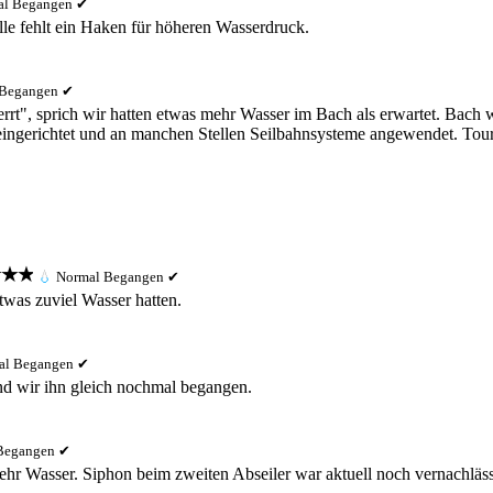
al
Begangen ✔
lle fehlt ein Haken für höheren Wasserdruck.
Begangen ✔
t", sprich wir hatten etwas mehr Wasser im Bach als erwartet. Bach war
ingerichtet und an manchen Stellen Seilbahnsysteme angewendet. Tou
★★
💧
Normal
Begangen ✔
was zuviel Wasser hatten.
al
Begangen ✔
ind wir ihn gleich nochmal begangen.
Begangen ✔
hr Wasser. Siphon beim zweiten Abseiler war aktuell noch vernachläss