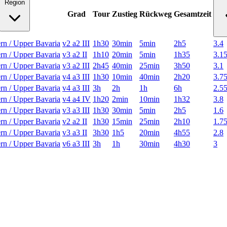
Region
Grad
Tour
Zustieg
Rückweg
Gesamtzeit
rn / Upper Bavaria
v2 a2 III
1h30
30min
5min
2h5
3.4
rn / Upper Bavaria
v3 a2 II
1h10
20min
5min
1h35
3.1
rn / Upper Bavaria
v3 a2 III
2h45
40min
25min
3h50
3.1
rn / Upper Bavaria
v4 a3 III
1h30
10min
40min
2h20
3.7
rn / Upper Bavaria
v4 a3 III
3h
2h
1h
6h
2.5
rn / Upper Bavaria
v4 a4 IV
1h20
2min
10min
1h32
3.8
rn / Upper Bavaria
v3 a3 III
1h30
30min
5min
2h5
1.6
rn / Upper Bavaria
v2 a2 II
1h30
15min
25min
2h10
1.7
rn / Upper Bavaria
v3 a3 II
3h30
1h5
20min
4h55
2.8
rn / Upper Bavaria
v6 a3 III
3h
1h
30min
4h30
3