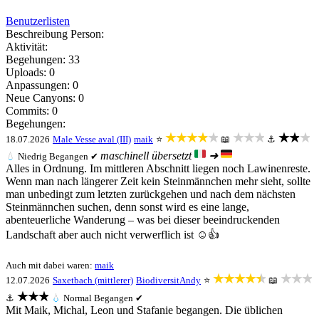
Benutzerlisten
Beschreibung Person:
Aktivität:
Begehungen: 33
Uploads: 0
Anpassungen: 0
Neue Canyons: 0
Commits: 0
Begehungen:
★★★★★
★★★
★★★
18.07.2026
Male Vesse aval (III)
maik
⭐
📖
⚓
maschinell übersetzt
➜
💧
Niedrig
Begangen ✔
Alles in Ordnung. Im mittleren Abschnitt liegen noch Lawinenreste.
Wenn man nach längerer Zeit kein Steinmännchen mehr sieht, sollte
man unbedingt zum letzten zurückgehen und nach dem nächsten
Steinmännchen suchen, denn sonst wird es eine lange,
abenteuerliche Wanderung – was bei dieser beeindruckenden
Landschaft aber auch nicht verwerflich ist ☺️👍
Auch mit dabei waren:
maik
★★★★★
★★★
12.07.2026
Saxetbach (mittlerer)
BiodiversitAndy
⭐
📖
★★★
⚓
💧
Normal
Begangen ✔
Mit Maik, Michal, Leon und Stafanie begangen. Die üblichen