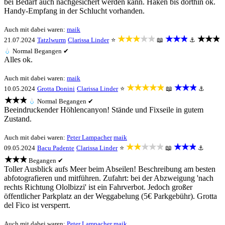
bei Bedarf auch nachgesichert werden kann. Haken bis dorthin ok.
Handy-Empfang in der Schlucht vorhanden.
Auch mit dabei waren:
maik
★★★★★
★★★
★★★
21.07.2024
Tatzlwurm
Clarissa Linder
⭐
📖
⚓
💧
Normal
Begangen ✔
Alles ok.
Auch mit dabei waren:
maik
★★★★★
★★★
10.05.2024
Grotta Donini
Clarissa Linder
⭐
📖
⚓
★★★
💧
Normal
Begangen ✔
Beeindruckender Höhlencanyon! Stände und Fixseile in gutem
Zustand.
Auch mit dabei waren:
Peter Lampacher
maik
★★★★★
★★★
09.05.2024
Bacu Padente
Clarissa Linder
⭐
📖
⚓
★★★
Begangen ✔
Toller Ausblick aufs Meer beim Abseilen! Beschreibung am besten
abfotografieren und mitführen. Zufahrt: bei der Abzweigung 'nach
rechts Richtung Ololbizzi' ist ein Fahrverbot. Jedoch großer
öffentlicher Parkplatz an der Weggabelung (5€ Parkgebühr). Grotta
del Fico ist versperrt.
Auch mit dabei waren:
Peter Lampacher
maik