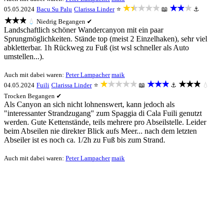
★★★★★
★★★
05.05.2024
Bacu Su Palu
Clarissa Linder
⭐
📖
⚓
★★★
💧
Niedrig
Begangen ✔
Landschaftlich schöner Wandercanyon mit ein paar
Sprungmöglichkeiten. Stände top (meist 2 Einzelhaken), sehr viel
abkletterbar. 1h Rückweg zu Fuß (ist wsl schneller als Auto
umstellen...).
Auch mit dabei waren:
Peter Lampacher
maik
★★★★★
★★★
★★★
04.05.2024
Fuili
Clarissa Linder
⭐
📖
⚓
💧
Trocken
Begangen ✔
Als Canyon an sich nicht lohnenswert, kann jedoch als
"interessanter Strandzugang" zum Spaggia di Cala Fuili genutzt
werden. Gute Kettenstände, teils mehrere pro Abseilstelle. Leider
beim Abseilen nie direkter Blick aufs Meer... nach dem letzten
Abseiler ist es noch ca. 1/2h zu Fuß bis zum Strand.
Auch mit dabei waren:
Peter Lampacher
maik