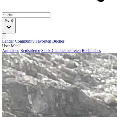
Menü
Länder
Community
Favoriten
Bücher
User Menü
Anmelden
Registrieren
Slack-Channel beitreten
Rechtliches