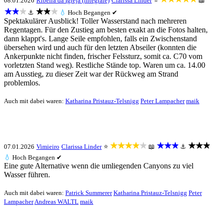
08.01.2026
Ribeira da Igreja (integrale)
Clarissa Linder
⭐
📖
★★★
★★★
⚓
💧
Hoch
Begangen ✔
Spektakulärer Ausblick! Toller Wasserstand nach mehreren
Regentagen. Für den Zustieg am besten exakt an die Fotos halten,
dann klappt's. Lange Seile empfohlen, falls ein Zwischenstand
übersehen wird und auch für den letzten Abseiler (konnten die
Ankerpunkte nicht finden, frischer Felssturz, somit ca. C70 vom
vorletzten Stand weg). Restliche Stände top. Waren um ca. 14.00
am Ausstieg, zu dieser Zeit war der Rückweg am Strand
problemlos.
Auch mit dabei waren:
Katharina Pristauz-Telsnigg
Peter Lampacher
maik
★★★★★
★★★
★★★
07.01.2026
Vimieiro
Clarissa Linder
⭐
📖
⚓
💧
Hoch
Begangen ✔
Eine gute Alternative wenn die umliegenden Canyons zu viel
Wasser führen.
Auch mit dabei waren:
Patrick Summerer
Katharina Pristauz-Telsnigg
Peter
Lampacher
Andreas WALTL
maik