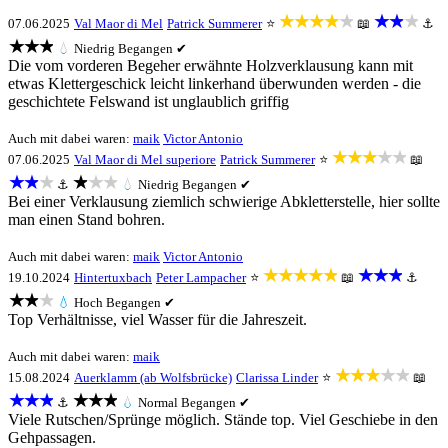
★★★★★
★★★
07.06.2025
Val Maor di Mel
Patrick Summerer
⭐
📖
⚓
★★★
💧
Niedrig
Begangen ✔
Die vom vorderen Begeher erwähnte Holzverklausung kann mit
etwas Klettergeschick leicht linkerhand überwunden werden - die
geschichtete Felswand ist unglaublich griffig
Auch mit dabei waren:
maik
Victor Antonio
★★★★★
07.06.2025
Val Maor di Mel superiore
Patrick Summerer
⭐
📖
★★★
★★★
⚓
💧
Niedrig
Begangen ✔
Bei einer Verklausung ziemlich schwierige Abkletterstelle, hier sollte
man einen Stand bohren.
Auch mit dabei waren:
maik
Victor Antonio
★★★★★
★★★
19.10.2024
Hintertuxbach
Peter Lampacher
⭐
📖
⚓
★★★
💧
Hoch
Begangen ✔
Top Verhältnisse, viel Wasser für die Jahreszeit.
Auch mit dabei waren:
maik
★★★★★
15.08.2024
Auerklamm (ab Wolfsbrücke)
Clarissa Linder
⭐
📖
★★★
★★★
⚓
💧
Normal
Begangen ✔
Viele Rutschen/Sprünge möglich. Stände top. Viel Geschiebe in den
Gehpassagen.