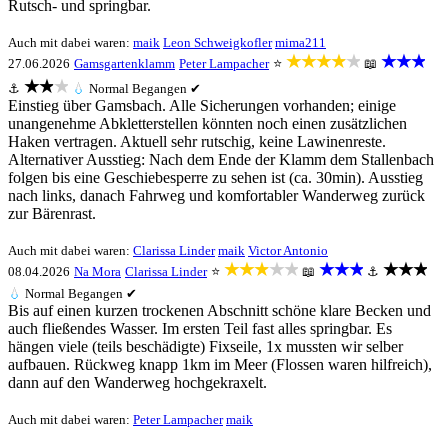
Rutsch- und springbar.
Auch mit dabei waren:
maik
Leon Schweigkofler
mima211
★★★★★
★★★
27.06.2026
Gamsgartenklamm
Peter Lampacher
⭐
📖
★★★
⚓
💧
Normal
Begangen ✔
Einstieg über Gamsbach. Alle Sicherungen vorhanden; einige
unangenehme Abkletterstellen könnten noch einen zusätzlichen
Haken vertragen. Aktuell sehr rutschig, keine Lawinenreste.
Alternativer Ausstieg: Nach dem Ende der Klamm dem Stallenbach
folgen bis eine Geschiebesperre zu sehen ist (ca. 30min). Ausstieg
nach links, danach Fahrweg und komfortabler Wanderweg zurück
zur Bärenrast.
Auch mit dabei waren:
Clarissa Linder
maik
Victor Antonio
★★★★★
★★★
★★★
08.04.2026
Na Mora
Clarissa Linder
⭐
📖
⚓
💧
Normal
Begangen ✔
Bis auf einen kurzen trockenen Abschnitt schöne klare Becken und
auch fließendes Wasser. Im ersten Teil fast alles springbar. Es
hängen viele (teils beschädigte) Fixseile, 1x mussten wir selber
aufbauen. Rückweg knapp 1km im Meer (Flossen waren hilfreich),
dann auf den Wanderweg hochgekraxelt.
Auch mit dabei waren:
Peter Lampacher
maik