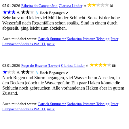
★★★★★
05.01.2026
Ribeira do Campanário
Clarissa Linder
⭐
📖
★★★
★★★
⚓
💧
Hoch
Begangen ✔
Sehr kurz und leider viel Müll in der Schlucht. Sonst ist der hohe
Wasserfall nach Regenfällen schon spaßig. Sind in einem durch
abgeseilt, ging leicht zum abziehen.
Auch mit dabei waren:
Patrick Summerer
Katharina Pristauz-Telsnigg
Peter
Lampacher
Andreas WALTL
maik
★★★★★
03.01.2026
Poço do Bezerro (Lower)
Clarissa Linder
⭐
📖
★★★
★★★
⚓
💧
Hoch
Begangen ✔
Nach Regen und Sturm begangen, viel Wasser beim Abseilen, in
den Becken jedoch nie Wassergefahr. Ein paar Haken könnte die
Schlucht noch gebrauchen. Alle vorhandenen Haken aber in gutem
Zustand.
Auch mit dabei waren:
Patrick Summerer
Katharina Pristauz-Telsnigg
Peter
Lampacher
Andreas WALTL
maik