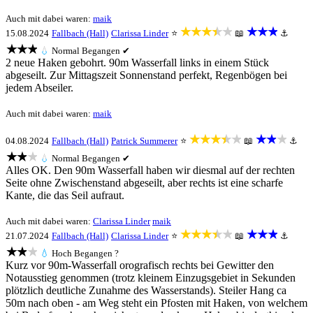
Auch mit dabei waren:
maik
★★★★★
★★★
15.08.2024
Fallbach (Hall)
Clarissa Linder
⭐
📖
⚓
★★★
💧
Normal
Begangen ✔
2 neue Haken gebohrt. 90m Wasserfall links in einem Stück
abgeseilt. Zur Mittagszeit Sonnenstand perfekt, Regenbögen bei
jedem Abseiler.
Auch mit dabei waren:
maik
★★★★★
★★★
04.08.2024
Fallbach (Hall)
Patrick Summerer
⭐
📖
⚓
★★★
💧
Normal
Begangen ✔
Alles OK. Den 90m Wasserfall haben wir diesmal auf der rechten
Seite ohne Zwischenstand abgeseilt, aber rechts ist eine scharfe
Kante, die das Seil aufraut.
Auch mit dabei waren:
Clarissa Linder
maik
★★★★★
★★★
21.07.2024
Fallbach (Hall)
Clarissa Linder
⭐
📖
⚓
★★★
💧
Hoch
Begangen ?
Kurz vor 90m-Wasserfall orografisch rechts bei Gewitter den
Notausstieg genommen (trotz kleinem Einzugsgebiet in Sekunden
plötzlich deutliche Zunahme des Wasserstands). Steiler Hang ca
50m nach oben - am Weg steht ein Pfosten mit Haken, von welchem