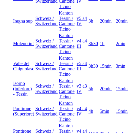
Switzerland
Cantone
IV
Ticino
Kanton
Schweiz /
Tessin /
v5 a4
Iragna sup
3h
20min
20min
Switzerland
Cantone
IV
Ticino
Kanton
Schweiz /
Tessin /
v4 a4
Moleno inf
3h30
1h
2min
Switzerland
Cantone
III
Ticino
Kanton
Valle del
Schweiz /
Tessin /
v5 a4
3h30
15min
3min
Chignolasc
Switzerland
Cantone
III
Ticino
Kanton
Isorno
Schweiz /
Tessin /
v3 a3
(inferiore)
5h
20min
15min
Switzerland
Cantone
IV
- Tessin
Ticino
Kanton
Pontirone
Schweiz /
Tessin /
v4 a4
4h
5min
15min
(Superiore)
Switzerland
Cantone
IV
Ticino
Kanton
Pontirone
Schweiz /
Tessin /
v4 a4