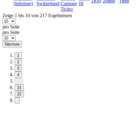
1h30
20min
1min
(Inferiore)
Switzerland
Cantone
III
Ticino
Zeige 1 bis 10 von 217 Ergebnissen
pro Seite
pro Seite
Nächste
1
2
3
4
...
21
22