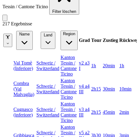
Tessin / Cantone Ticino
Filter löschen
217 Ergebnisse
Region
Name
Land
🏋
Grad
Tour
Zustieg
Rückwe
Kanton
Val Tomè
Schweiz /
Tessin /
v2 a3
1h
20min
1h
(Inferiore)
Switzerland
Cantone
I
Ticino
Kanton
Combra
Schweiz /
Tessin /
v4 a4
(Val
2h15
30min
10min
Switzerland
Cantone
III
Malvaglia)
Ticino
Kanton
Cugnasco
Schweiz /
Tessin /
v3 a4
2h15
45min
2min
(inferiore)
Switzerland
Cantone
III
Ticino
Kanton
Schweiz /
Tessin /
v5 a2
Gribbiasca
3h30
10min
3min