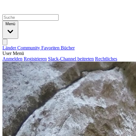
Menü
Länder
Community
Favoriten
Bücher
User Menü
Anmelden
Registrieren
Slack-Channel beitreten
Rechtliches