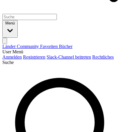
Menü
Länder
Community
Favoriten
Bücher
User Menü
Anmelden
Registrieren
Slack-Channel beitreten
Rechtliches
Suche