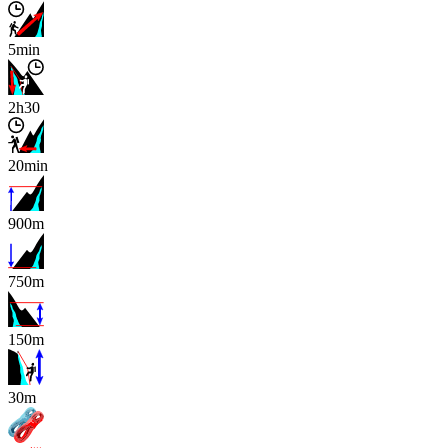
5min
2h30
20min
900m
750m
150m
x
30m