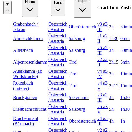
Region
Name
Land
🏋
Grad
Tour
Zusti
Grabenbach /
Österreich
v3 a3
Oberösterreich
2h
30min
Jabron
/ Austria
III
Österreich
v1 a2
Almbachklamm
Salzburg
1h30
0min
/ Austria
II
Österreich
v5 a2
Altersbach
Salzburg
3h
50min
/ Austria
III
Österreich
v2 a2
Alpenrosenklamm
Tirol
2h15
5min
/ Austria
II
Auerklamm (ab
Österreich
v4 a5
Tirol
3h
10min
Wolfsbrücke)
/ Austria
IV
Rötenbach
Österreich
v4 a3
Tirol
2h15
15min
(unterer)
/ Austria
V
Österreich
v3 a2
Bruckgraben
Steiermark
3h
1h30
/ Austria
III
Österreich
v5 a3
Dießbachschlucht
Salzburg
5h
1h30
/ Austria
V
Drachenmaul
Österreich
v4 a3
Oberösterreich
4h
1h
(Bärnbach)
/ Austria
III
Österreich
v2 a2