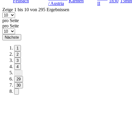
Fellbach
Kärnten
1h30
15min
/ Austria
II
Zeige 1 bis 10 von 295 Ergebnissen
pro Seite
pro Seite
Nächste
1
2
3
4
...
29
30