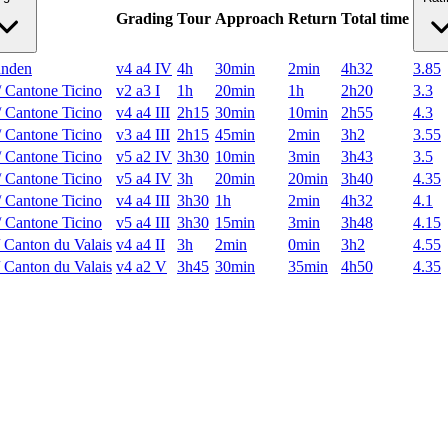
Grading
Tour
Approach
Return
Total time
ünden
v4 a4 IV
4h
30min
2min
4h32
3.85
/ Cantone Ticino
v2 a3 I
1h
20min
1h
2h20
3.3
/ Cantone Ticino
v4 a4 III
2h15
30min
10min
2h55
4.3
/ Cantone Ticino
v3 a4 III
2h15
45min
2min
3h2
3.55
/ Cantone Ticino
v5 a2 IV
3h30
10min
3min
3h43
3.5
/ Cantone Ticino
v5 a4 IV
3h
20min
20min
3h40
4.35
/ Cantone Ticino
v4 a4 III
3h30
1h
2min
4h32
4.1
/ Cantone Ticino
v5 a4 III
3h30
15min
3min
3h48
4.15
/ Canton du Valais
v4 a4 II
3h
2min
0min
3h2
4.55
/ Canton du Valais
v4 a2 V
3h45
30min
35min
4h50
4.35