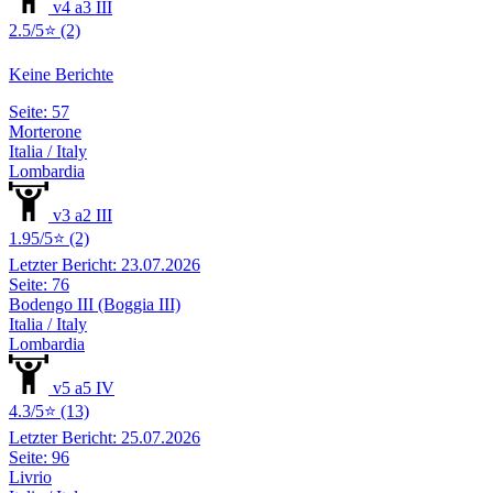
v4 a3 III
2.5/5⭐ (2)
Keine Berichte
Seite: 57
Morterone
Italia / Italy
Lombardia
v3 a2 III
1.95/5⭐ (2)
Letzter Bericht: 23.07.2026
Seite: 76
Bodengo III (Boggia III)
Italia / Italy
Lombardia
v5 a5 IV
4.3/5⭐ (13)
Letzter Bericht: 25.07.2026
Seite: 96
Livrio