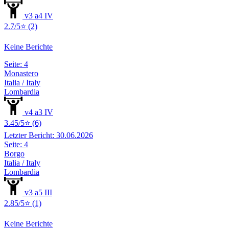
v3 a4 IV
2.7/5⭐ (2)
Keine Berichte
Seite: 4
Monastero
Italia / Italy
Lombardia
v4 a3 IV
3.45/5⭐ (6)
Letzter Bericht: 30.06.2026
Seite: 4
Borgo
Italia / Italy
Lombardia
v3 a5 III
2.85/5⭐ (1)
Keine Berichte