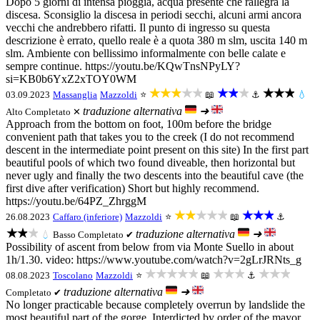
Dopo 5 giorni di intensa pioggia, acqua presente che rallegra la
discesa. Sconsiglio la discesa in periodi secchi, alcuni armi ancora
vecchi che andrebbero rifatti. Il punto di ingresso su questa
descrizione è errato, quello reale è a quota 380 m slm, uscita 140 m
slm. Ambiente con bellissimo informalmente con belle calate e
sempre continue. https://youtu.be/KQwTnsNPyLY?
si=KB0b6YxZ2xTOY0WM
★★★★★
★★★
★★★
03.09.2023
Massanglia
Mazzoldi
⭐
📖
⚓
💧
traduzione alternativa
➜
Alto
Completato ✕
Approach from the bottom on foot, 100m before the bridge
convenient path that takes you to the creek (I do not recommend
descent in the intermediate point present on this site) In the first part
beautiful pools of which two found diveable, then horizontal but
never ugly and finally the two descents into the beautiful cave (the
first dive after verification) Short but highly recommend.
https://youtu.be/64PZ_ZhrggM
★★★★★
★★★
26.08.2023
Caffaro (inferiore)
Mazzoldi
⭐
📖
⚓
★★★
traduzione alternativa
➜
💧
Basso
Completato ✔
Possibility of ascent from below from via Monte Suello in about
1h/1.30. video: https://www.youtube.com/watch?v=2gLrJRNts_g
★★★★★
★★★
★★★
08.08.2023
Toscolano
Mazzoldi
⭐
📖
⚓
traduzione alternativa
➜
Completato ✔
No longer practicable because completely overrun by landslide the
most beautiful part of the gorge. Interdicted by order of the mayor