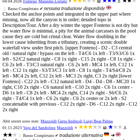
★★★★★
★★★
★★★
04.04.2026
Fonteno
Massimo Loriato
⭐
📖
⚓
nessuna traduzione disponibile
💧
Basso
Completato ✔
Checked the anchor points and integrated in the upper part where
missing, now all the canyon is in order; detailed topo in
Description/Tour. After a dry winter the upper Fonteno is not dry but
the water flow is minimal, a pity for the animal carcasses in the pool
cause they are cold but cristal clear. Water flow doubling in the
lower cause inheriting from a tributary, creating a scenic double
waterfall view under first pitch. [upper Fonteno] - D2 - C3 central
old / natural right / bypass on the left - T4/C6 1x left - T3/S3/C6 1x
left - S2/C2 natural right - C8 1x right - C15 2x right - C8 1x right -
C6 2x left - T3/C3 natural right - C6 2x left - MC4 1x left, C12 1x
left - C12 1x right - S3/T3/C3 1x left - C8 1x right - T4/S4/C8 2x
left - MC4 2x left, C12 2x left - MC3 2x right, C3 2x right [lower
Fonteno] - C22 2x left - C12 natural left - D4 - D4 - D8 - MC20 1x
right, C10 2x right - C6 natural left - C10 2x right - C6 1x center -
D6 1x left - C8 2x left - MC4 2x right, C14 2x right - S6/C6 2x
right - T4/C4 1x left - C6 2x right - C6 2x center or 2x left - S2
concatenable with previous - C12 2x right - D6 - C12 2x right - C12
2x right
Altri utenti sono stati:
Mazzoldi
Greta Andreoli
Luigi Bear Palma
★★★★★
★★★
01.11.2023
Vajo del Sandolino
Mazzoldi
⭐
📖
⚓
★★★
traduzione alternativa
➜
💧
Basso
Completato ✔