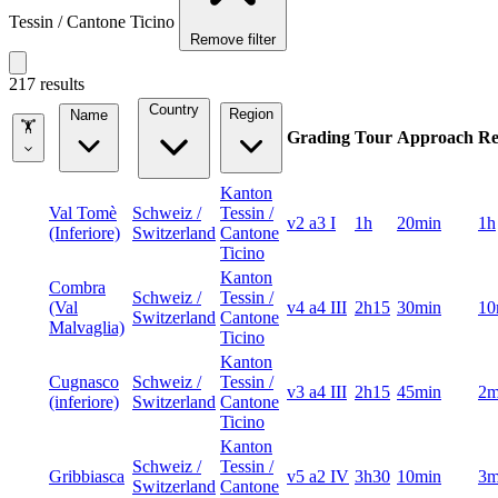
Tessin / Cantone Ticino
Remove filter
217 results
Country
Region
Name
🏋
Grading
Tour
Approach
Re
Kanton
Val Tomè
Schweiz /
Tessin /
v2 a3 I
1h
20min
1h
(Inferiore)
Switzerland
Cantone
Ticino
Kanton
Combra
Schweiz /
Tessin /
(Val
v4 a4 III
2h15
30min
10
Switzerland
Cantone
Malvaglia)
Ticino
Kanton
Cugnasco
Schweiz /
Tessin /
v3 a4 III
2h15
45min
2m
(inferiore)
Switzerland
Cantone
Ticino
Kanton
Schweiz /
Tessin /
Gribbiasca
v5 a2 IV
3h30
10min
3m
Switzerland
Cantone