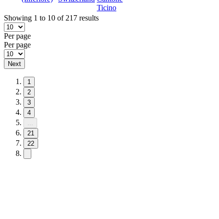
Ticino
Showing 1 to 10 of 217 results
Per page
Per page
Next
1
2
3
4
...
21
22