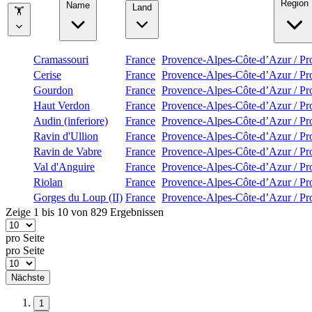
Region
Name
Land
🏋
Cramassouri
France
Provence-Alpes-Côte-d’Azur / Pr
Cerise
France
Provence-Alpes-Côte-d’Azur / Pr
Gourdon
France
Provence-Alpes-Côte-d’Azur / Pr
Haut Verdon
France
Provence-Alpes-Côte-d’Azur / Pr
Audin (inferiore)
France
Provence-Alpes-Côte-d’Azur / Pr
Ravin d'Ullion
France
Provence-Alpes-Côte-d’Azur / Pr
Ravin de Vabre
France
Provence-Alpes-Côte-d’Azur / Pr
Val d'Anguire
France
Provence-Alpes-Côte-d’Azur / Pr
Riolan
France
Provence-Alpes-Côte-d’Azur / Pr
Gorges du Loup (II)
France
Provence-Alpes-Côte-d’Azur / Pr
Zeige 1 bis 10 von 829 Ergebnissen
pro Seite
pro Seite
Nächste
1