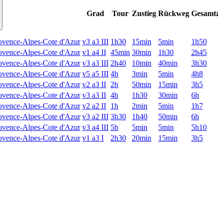
Grad
Tour
Zustieg
Rückweg
Gesamtz
ovence-Alpes-Cote d'Azur
v3 a3 III
1h30
15min
5min
1h50
ovence-Alpes-Cote d'Azur
v1 a4 II
45min
30min
1h30
2h45
ovence-Alpes-Cote d'Azur
v3 a3 III
2h40
10min
40min
3h30
ovence-Alpes-Cote d'Azur
v5 a5 III
4h
3min
5min
4h8
ovence-Alpes-Cote d'Azur
v2 a3 II
2h
50min
15min
3h5
ovence-Alpes-Cote d'Azur
v3 a3 II
4h
1h30
30min
6h
ovence-Alpes-Cote d'Azur
v2 a2 II
1h
2min
5min
1h7
ovence-Alpes-Cote d'Azur
v3 a2 III
3h30
1h40
50min
6h
ovence-Alpes-Cote d'Azur
v3 a4 III
5h
5min
5min
5h10
ovence-Alpes-Cote d'Azur
v1 a3 I
2h30
20min
15min
3h5