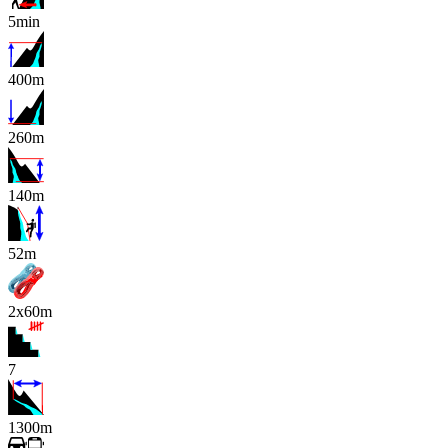
5min
400m
260m
140m
x
52m
2x60m
7
1300m