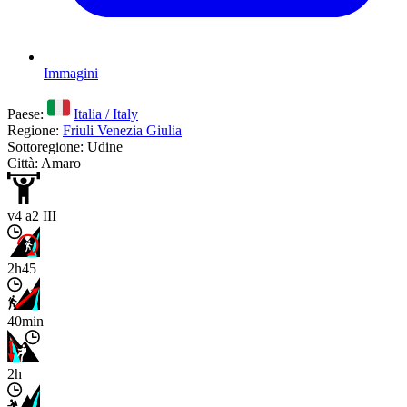
Immagini
Paese:
Italia / Italy
Regione:
Friuli Venezia Giulia
Sottoregione: Udine
Città: Amaro
v4 a2 III
2h45
40min
2h