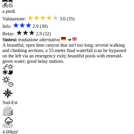
a piedi
★★★★★
Valutazione:
3.6 (35)
★★★
Info:
2.9 (30)
★★★
Belay:
2.9 (32)
Sintesi:
traduzione alternativa
➜
A beautiful, open lime canyon that isn't too long; several walking
and climbing sections; a 55-meter final waterfall (can be bypassed
on the left via an emergency exit); beautiful pools with emerald-
green water; good belay stations.
Sud-Est
4.00km²