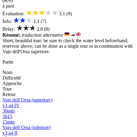
à pied
★★★★★
Évaluation:
3.1 (9)
★★★
Info:
2.1 (7)
★★★
Belay:
2.8 (8)
Résumé:
traduction alternative
➜
Short, beautiful tour; be sure to check the water level beforehand;
reservoir above; can be done as a single tour or in combination with
Vajo dell'Orsa superiore.
Partie
Nom
Difficulté
Approche
Tour
Retour
Vajo dell’Orsa (superiore)
v3 a4 IV
30min
3h15
15min
Vajo dell’Orsa (inferiore)
v3 a4 II