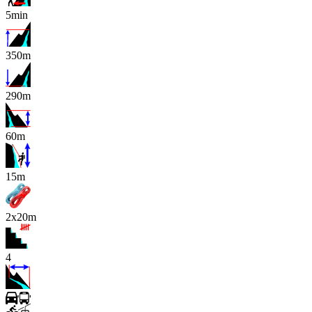
5min
350m
290m
60m
x
15m
2x20m
4