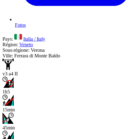
Fotos
Pays:
Italia / Italy
Région:
Veneto
Sous-régione: Verona
Ville: Ferrara di Monte Baldo
v3 a4 II
1h5
15min
45min