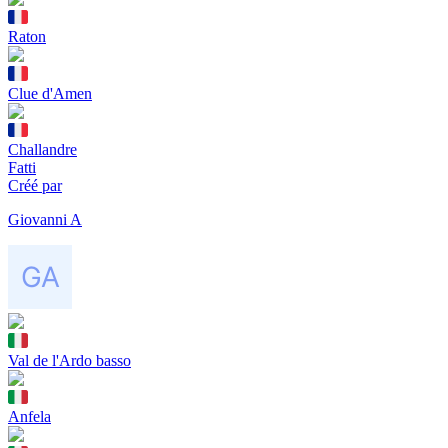
Raton
Clue d'Amen
Challandre
Fatti
Créé par
Giovanni A
Val de l'Ardo basso
Anfela