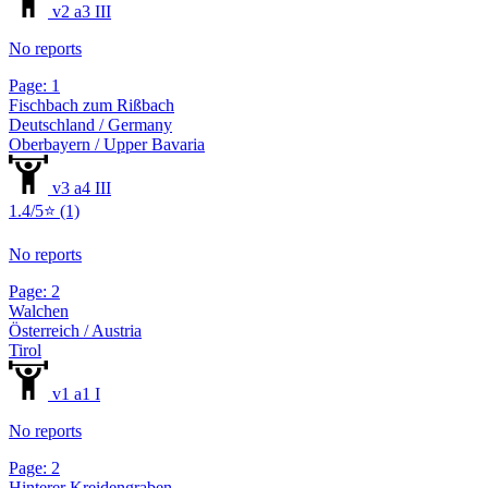
v2 a3 III
No reports
Page: 1
Fischbach zum Rißbach
Deutschland / Germany
Oberbayern / Upper Bavaria
v3 a4 III
1.4/5⭐ (1)
No reports
Page: 2
Walchen
Österreich / Austria
Tirol
v1 a1 I
No reports
Page: 2
Hinterer Kreidengraben