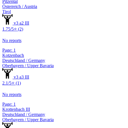
Pitzental
Österreich / Austria
Tirol
v3 a2 III
1.75/5⭐ (2)
No reports
Page: 1
Kotzenbach
Deutschland / Germany
Oberbayern / Upper Bavaria
v3 a3 III
2.1/5⭐ (1)
No reports
Page: 1
Krottenbach III
Deutschland / Germany
Oberbayern / Upper Bavaria