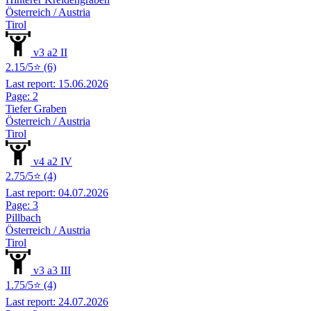
Österreich / Austria
Tirol
v3 a2 II
2.15/5⭐ (6)
Last report: 15.06.2026
Page: 2
Tiefer Graben
Österreich / Austria
Tirol
v4 a2 IV
2.75/5⭐ (4)
Last report: 04.07.2026
Page: 3
Pillbach
Österreich / Austria
Tirol
v3 a3 III
1.75/5⭐ (4)
Last report: 24.07.2026