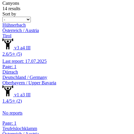
Canyons
14 results
Sort by
Hühnerbach
Österreich / Austria
Tirol
v3 a4 III
2.6/5⭐ (5)
Last report: 17.07.2025
Page: 1
Dürrach
Deutschland / Germany
Oberbayern / Upper Bavaria
v1 a3 III
1.4/5⭐ (2)
No reports
Page: 1
Teufelslochklamm
Österreich / Austria