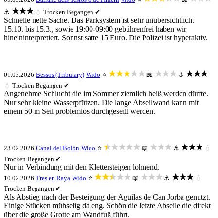
★★★
⚓
💧
Trocken
Begangen ✔
Schnelle nette Sache. Das Parksystem ist sehr unübersichtlich.
15.10. bis 15.3., sowie 19:00-09:00 gebührenfrei haben wir
hineininterpretiert. Sonnst satte 15 Euro. Die Polizei ist hyperaktiv.
★★★★★
★★★
★★★
01.03.2026
Bessos (Tributary)
Wido
⭐
📖
⚓
💧
Trocken
Begangen ✔
Angenehme Schlucht die im Sommer ziemlich heiß werden dürfte.
Nur sehr kleine Wasserpfützen. Die lange Abseilwand kann mit
einem 50 m Seil problemlos durchgeseilt werden.
★★★★★
★★★
★★★
23.02.2026
Canal del Bolón
Wido
⭐
📖
⚓
💧
Trocken
Begangen ✔
Nur in Verbindung mit den Klettersteigen lohnend.
★★★★★
★★★
★★★
10.02.2026
Tres en Raya
Wido
⭐
📖
⚓
💧
Trocken
Begangen ✔
Als Abstieg nach der Besteigung der Aguilas de Can Jorba genutzt.
Einige Stücken mühselig da eng. Schön die letzte Abseile die direkt
über die große Grotte am Wandfuß führt.