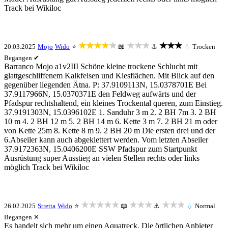
Track bei Wikiloc
★★★★★
★★★
★★★
20.03.2025
Mojo
Wido
⭐
📖
⚓
💧
Trocken
Begangen ✔
Barranco Mojo a1v2III Schöne kleine trockene Schlucht mit
glattgeschliffenem Kalkfelsen und Kiesflächen. Mit Blick auf den
gegenüber liegenden Ätna. P: 37.9109113N, 15.0378701E Bei
37.9117966N, 15.0370371E den Feldweg aufwärts und der
Pfadspur rechtshaltend, ein kleines Trockental queren, zum Einstieg.
37.9191303N, 15.0396102E 1. Sanduhr 3 m 2. 2 BH 7m 3. 2 BH
10 m 4. 2 BH 12 m 5. 2 BH 14 m 6. Kette 3 m 7. 2 BH 21 m oder
von Kette 25m 8. Kette 8 m 9. 2 BH 20 m Die ersten drei und der
6.Abseiler kann auch abgeklettert werden. Vom letzten Abseiler
37.9172363N, 15.0406200E SSW Pfadspur zum Startpunkt
Ausrüstung super Ausstieg an vielen Stellen rechts oder links
möglich Track bei Wikiloc
★★★★★
★★★
★★★
26.02.2025
Stretta
Wido
⭐
📖
⚓
💧
Normal
Begangen ✕
Es handelt sich mehr um einen Aquatreck. Die örtlichen Anbieter