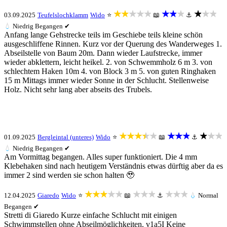
★★★★★
★★★
★★★
03.09.2025
Teufelslochklamm
Wido
⭐
📖
⚓
💧
Niedrig
Begangen ✔
Anfang lange Gehstrecke teils im Geschiebe teils kleine schön
ausgeschliffene Rinnen. Kurz vor der Querung des Wanderweges 1.
Abseilstelle von Baum 20m. Dann wieder Laufstrecke, immer
wieder abklettern, leicht heikel. 2. von Schwemmholz 6 m 3. von
schlechtem Haken 10m 4. von Block 3 m 5. von guten Ringhaken
15 m Mittags immer wieder Sonne in der Schlucht. Stellenweise
Holz. Nicht sehr lang aber abseits des Trubels.
★★★★★
★★★
★★★
01.09.2025
Bergleintal (unteres)
Wido
⭐
📖
⚓
💧
Niedrig
Begangen ✔
Am Vormittag begangen. Alles super funktioniert. Die 4 mm
Klebehaken sind nach heutigem Verständnis etwas dürftig aber da es
immer 2 sind werden sie schon halten 🥹
★★★★★
★★★
★★★
12.04.2025
Giaredo
Wido
⭐
📖
⚓
💧
Normal
Begangen ✔
Stretti di Giaredo Kurze einfache Schlucht mit einigen
Schwimmstellen ohne Abseilmöglichkeiten. v1a5I Keine