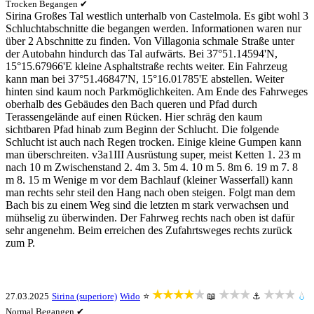
Trocken
Begangen ✔
Sirina Großes Tal westlich unterhalb von Castelmola. Es gibt wohl 3
Schluchtabschnitte die begangen werden. Informationen waren nur
über 2 Abschnitte zu finden. Von Villagonia schmale Straße unter
der Autobahn hindurch das Tal aufwärts. Bei 37°51.14594'N,
15°15.67966'E kleine Asphaltstraße rechts weiter. Ein Fahrzeug
kann man bei 37°51.46847'N, 15°16.01785'E abstellen. Weiter
hinten sind kaum noch Parkmöglichkeiten. Am Ende des Fahrweges
oberhalb des Gebäudes den Bach queren und Pfad durch
Terassengelände auf einen Rücken. Hier schräg den kaum
sichtbaren Pfad hinab zum Beginn der Schlucht. Die folgende
Schlucht ist auch nach Regen trocken. Einige kleine Gumpen kann
man überschreiten. v3a1III Ausrüstung super, meist Ketten 1. 23 m
nach 10 m Zwischenstand 2. 4m 3. 5m 4. 10 m 5. 8m 6. 19 m 7. 8
m 8. 15 m Wenige m vor dem Bachlauf (kleiner Wasserfall) kann
man rechts sehr steil den Hang nach oben steigen. Folgt man dem
Bach bis zu einem Weg sind die letzten m stark verwachsen und
mühselig zu überwinden. Der Fahrweg rechts nach oben ist dafür
sehr angenehm. Beim erreichen des Zufahrtsweges rechts zurück
zum P.
★★★★★
★★★
★★★
27.03.2025
Sirina (superiore)
Wido
⭐
📖
⚓
💧
Normal
Begangen ✔