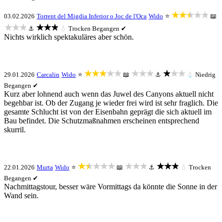
★★★★★
03.02.2026
Torrent del Migdia Inferior o Joc de l'Oca
Wido
⭐
📖
★★★
★★★
⚓
💧
Trocken
Begangen ✔
Nichts wirklich spektakuläres aber schön.
★★★★★
★★★
★★★
29.01.2026
Carcalin
Wido
⭐
📖
⚓
💧
Niedrig
Begangen ✔
Kurz aber lohnend auch wenn das Juwel des Canyons aktuell nicht
begehbar ist. Ob der Zugang je wieder frei wird ist sehr fraglich. Die
gesamte Schlucht ist von der Eisenbahn geprägt die sich aktuell im
Bau befindet. Die Schutzmaßnahmen erscheinen entsprechend
skurril.
★★★★★
★★★
★★★
22.01.2026
Murta
Wido
⭐
📖
⚓
💧
Trocken
Begangen ✔
Nachmittagstour, besser wäre Vormittags da könnte die Sonne in der
Wand sein.