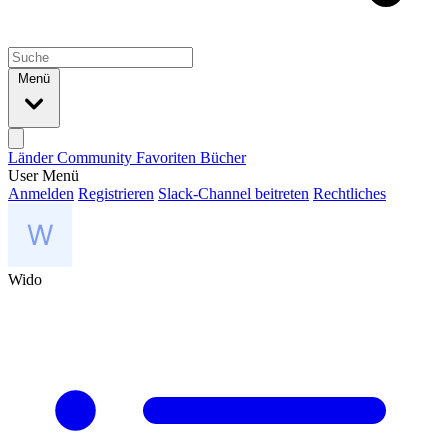
Menü
Länder
Community
Favoriten
Bücher
User Menü
Anmelden
Registrieren
Slack-Channel beitreten
Rechtliches
Wido