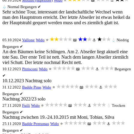
06.10.2024
Molino (superiore)
Wido
⭐
📖
⚓
💧
Normal
Begangen ✔
Sehr schöne Tour, interessant der landschaftliche Wechsel wenn
man den Hauptstrom erreicht. Der letzte Abseiler ist etwas heikel da
der Hauptstrahl gequert werden muss und es ziemlich glatt ist.
★★★★★
★★★
★★★
05.10.2024
Vallone
Wido
⭐
📖
⚓
💧
Niedrig
Begangen ✔
An den Bäumen keine Schlingen. Am 2. Abseiler liegt aktuell eine
tote Sau. Der erste Teil ist nett. Nach dem langen Abseiler ziemlich
viel Schutt. Der letzte nochmal Recht nett.
★★★★★
★★★
★★★
10.12.2023
Pitrisconi
Wido
⭐
📖
⚓
Begangen
✔
10.12.2023 Nachtrag solo
★★★★★
★★★
★★★
31.12.2022
Badde Piras
Wido
⭐
📖
⚓
Begangen ✔
Nachtrag 2022/23 solo
★★★★★
★★★
★★★
27.11.2020
Fuili
Wido
⭐
📖
⚓
💧
Trocken
Begangen ✔
Nachtrag zwischen 19.-24.10.2015 mit Moni, Tobias, Silva
★★★★★
★★★
★★★
25.11.2020
Badde Pentumas
Wido
⭐
📖
⚓
Begangen ✔