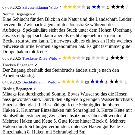
★★★★★
★★★
★★★
07.09.2025
Salvesenklamm
Wido
⭐
📖
⚓
💧
Normal
Begangen ✔
Eine Schlucht für den Blick in die Natur und die Landschaft. Leider
nerven die Zwiebacksägen auf der Jochstraße während des
Aufstiegs. Spektakuläre sieht das Stück unter dem Hohen Überhang
aus. Es entpuppt sich dann aber als recht angenehm da man im
Becken gut stehen kann. Unterwegs gibt es einiges an Holz welches
teilweise skurrile Formen angenommen hat. Es gibt fast immer gute
Doppelhaken mit Kette.
★★★★★
★★★
★★★
06.09.2025
Trockene Ritze
Wido
⭐
📖
⚓
💧
Trocken
Begangen ✔
Der Zugang oberhalb des Steinbruchs ändert sich je nach den
Arbeiten ständig.
★★★★★
★★★
★★★
04.09.2025
Buchtalklamm
Wido
⭐
📖
⚓
💧
Niedrig
Begangen ✔
Mittags fast durchgehend Sonnig. Etwas Wasser so das die Hosen
nass geworden sind. Durch den allgemein geringen Wasserdurchsatz
Einzelstellen glatt. 1. Beschädigte Kette Schrabglied in oberen
Haken 2. Krummer Einzelhaken mit Schrabglied 3. Kurze Kette mit
Stahlseilhintersicherung Zwischenabsatz muss überseilt werden 4.
Mehrere Haken und Kette 5. Gute Kette hinter Block 6. Mehrere
Haken durch Schlingen verbunden, unterster Haken gut Kette 7.
Einzelhaken 8. Haken mit Schraubglied 5m