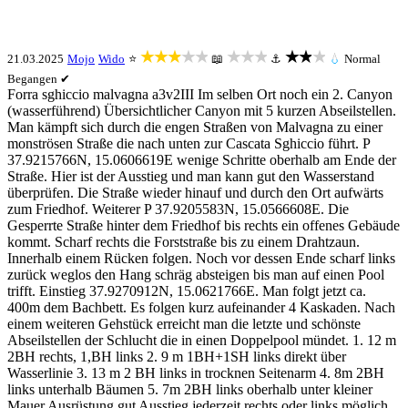
★★★★★
★★★
★★★
21.03.2025
Mojo
Wido
⭐
📖
⚓
💧
Normal
Begangen ✔
Forra sghiccio malvagna a3v2III Im selben Ort noch ein 2. Canyon
(wasserführend) Übersichtlicher Canyon mit 5 kurzen Abseilstellen.
Man kämpft sich durch die engen Straßen von Malvagna zu einer
monströsen Straße die nach unten zur Cascata Sghiccio führt. P
37.9215766N, 15.0606619E wenige Schritte oberhalb am Ende der
Straße. Hier ist der Ausstieg und man kann gut den Wasserstand
überprüfen. Die Straße wieder hinauf und durch den Ort aufwärts
zum Friedhof. Weiterer P 37.9205583N, 15.0566608E. Die
Gesperrte Straße hinter dem Friedhof bis rechts ein offenes Gebäude
kommt. Scharf rechts die Forststraße bis zu einem Drahtzaun.
Innerhalb einem Rücken folgen. Noch vor dessen Ende scharf links
zurück weglos den Hang schräg absteigen bis man auf einen Pool
trifft. Einstieg 37.9270912N, 15.0621766E. Man folgt jetzt ca.
400m dem Bachbett. Es folgen kurz aufeinander 4 Kaskaden. Nach
einem weiteren Gehstück erreicht man die letzte und schönste
Abseilstellen der Schlucht die in einen Doppelpool mündet. 1. 12 m
2BH rechts, 1,BH links 2. 9 m 1BH+1SH links direkt über
Wasserlinie 3. 13 m 2 BH links in trocknen Seitenarm 4. 8m 2BH
links unterhalb Bäumen 5. 7m 2BH links oberhalb unter kleiner
Mauer Ausrüstung gut Ausstieg jederzeit rechts oder links möglich