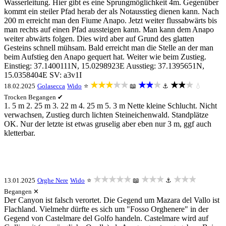
Wasserleitung. Hier gibt es eine Sprungmöglichkeit 4m. Gegenüber
kommt ein steiler Pfad herab der als Notausstieg dienen kann. Nach
200 m erreicht man den Fiume Anapo. Jetzt weiter flussabwärts bis
man rechts auf einen Pfad aussteigen kann. Man kann dem Anapo
weiter abwärts folgen. Dies wird aber auf Grund des glatten
Gesteins schnell mühsam. Bald erreicht man die Stelle an der man
beim Aufstieg den Anapo gequert hat. Weiter wie beim Zustieg.
Einstieg: 37.1400111N, 15.0298923E Ausstieg: 37.1395651N,
15.0358404E SV: a3v1I
★★★★★
★★★
★★★
18.02.2025
Golasecca
Wido
⭐
📖
⚓
💧
Trocken
Begangen ✔
1. 5 m 2. 25 m 3. 22 m 4. 25 m 5. 3 m Nette kleine Schlucht. Nicht
verwachsen, Zustieg durch lichten Steineichenwald. Standplätze
OK. Nur der letzte ist etwas gruselig aber eben nur 3 m, ggf auch
kletterbar.
★★★★★
★★★
★★★
13.01.2025
Orghe Nere
Wido
⭐
📖
⚓
Begangen ✕
Der Canyon ist falsch verortet. Die Gegend um Mazara del Vallo ist
Flachland. Vielmehr dürfte es sich um "Fosso Orghenere" in der
Gegend von Castelmare del Golfo handeln. Castelmare wird auf