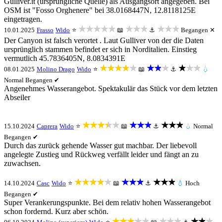
Gulliver.it (ursprüngliche Quelle) als Ausgangsort angegeben. Bei
OSM ist "Fosso Orghenere" bei 38.0168447N, 12.8118125E
eingetragen.
★★★★★
★★★
★★★
10.01.2025
Frasso
Wido
⭐
📖
⚓
Begangen ✕
Der Canyon ist falsch verortet . Laut Gulliver von der die Daten
ursprünglich stammen befindet er sich in Norditalien. Einstieg
vermutlich 45.7836405N, 8.0834391E
★★★★★
★★★
★★★
08.01.2025
Molino Drago
Wido
⭐
📖
⚓
💧
Normal
Begangen ✔
Angenehmes Wasserangebot. Spektakulär das Stück vor dem letzten
Abseiler
★★★★★
★★★
★★★
15.10.2024
Caprera
Wido
⭐
📖
⚓
💧
Normal
Begangen ✔
Durch das zurück gehende Wasser gut machbar. Der liebevoll
angelegte Zustieg und Rückweg verfällt leider und fängt an zu
zuwachsen.
★★★★★
★★★
★★★
14.10.2024
Casc
Wido
⭐
📖
⚓
💧
Hoch
Begangen ✔
Super Verankerungspunkte. Bei dem relativ hohen Wasserangebot
schon fordernd. Kurz aber schön.
★★★★★
★★★
★★★