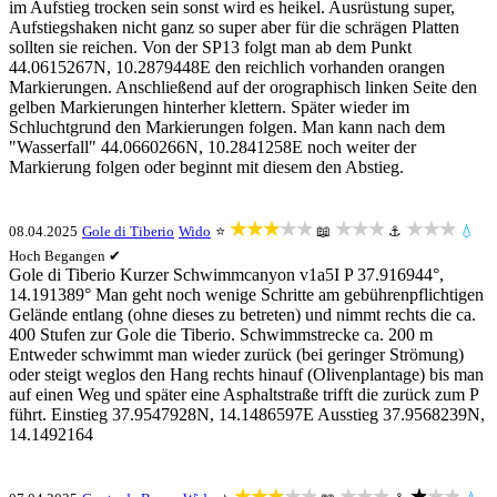
im Aufstieg trocken sein sonst wird es heikel. Ausrüstung super,
Aufstiegshaken nicht ganz so super aber für die schrägen Platten
sollten sie reichen. Von der SP13 folgt man ab dem Punkt
44.0615267N, 10.2879448E den reichlich vorhanden orangen
Markierungen. Anschließend auf der orographisch linken Seite den
gelben Markierungen hinterher klettern. Später wieder im
Schluchtgrund den Markierungen folgen. Man kann nach dem
"Wasserfall" 44.0660266N, 10.2841258E noch weiter der
Markierung folgen oder beginnt mit diesem den Abstieg.
★★★★★
★★★
★★★
08.04.2025
Gole di Tiberio
Wido
⭐
📖
⚓
💧
Hoch
Begangen ✔
Gole di Tiberio Kurzer Schwimmcanyon v1a5I P 37.916944°,
14.191389° Man geht noch wenige Schritte am gebührenpflichtigen
Gelände entlang (ohne dieses zu betreten) und nimmt rechts die ca.
400 Stufen zur Gole die Tiberio. Schwimmstrecke ca. 200 m
Entweder schwimmt man wieder zurück (bei geringer Strömung)
oder steigt weglos den Hang rechts hinauf (Olivenplantage) bis man
auf einen Weg und später eine Asphaltstraße trifft die zurück zum P
führt. Einstieg 37.9547928N, 14.1486597E Ausstieg 37.9568239N,
14.1492164
★★★★★
★★★
★★★