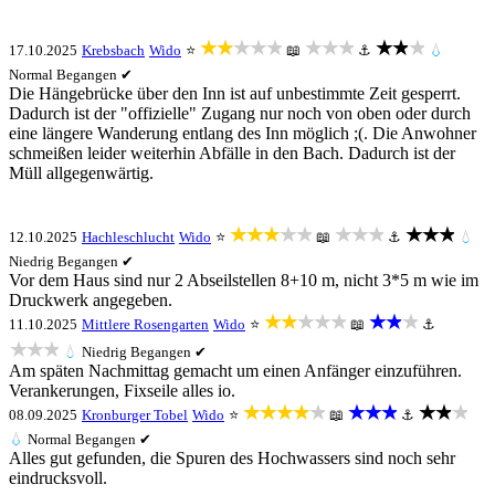
★★★★★
★★★
★★★
17.10.2025
Krebsbach
Wido
⭐
📖
⚓
💧
Normal
Begangen ✔
Die Hängebrücke über den Inn ist auf unbestimmte Zeit gesperrt.
Dadurch ist der "offizielle" Zugang nur noch von oben oder durch
eine längere Wanderung entlang des Inn möglich ;(. Die Anwohner
schmeißen leider weiterhin Abfälle in den Bach. Dadurch ist der
Müll allgegenwärtig.
★★★★★
★★★
★★★
12.10.2025
Hachleschlucht
Wido
⭐
📖
⚓
💧
Niedrig
Begangen ✔
Vor dem Haus sind nur 2 Abseilstellen 8+10 m, nicht 3*5 m wie im
Druckwerk angegeben.
★★★★★
★★★
11.10.2025
Mittlere Rosengarten
Wido
⭐
📖
⚓
★★★
💧
Niedrig
Begangen ✔
Am späten Nachmittag gemacht um einen Anfänger einzuführen.
Verankerungen, Fixseile alles io.
★★★★★
★★★
★★★
08.09.2025
Kronburger Tobel
Wido
⭐
📖
⚓
💧
Normal
Begangen ✔
Alles gut gefunden, die Spuren des Hochwassers sind noch sehr
eindrucksvoll.