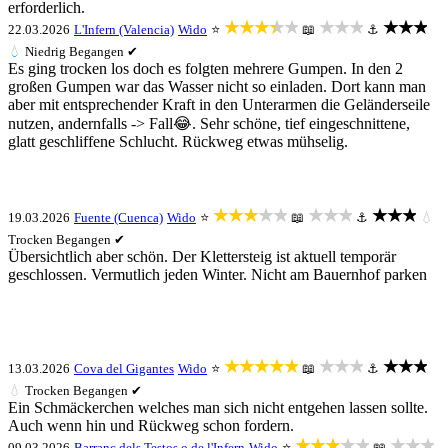
erforderlich.
★★★★★
★★★
★★★
22.03.2026
L'Infern (Valencia)
Wido
⭐
📖
⚓
💧
Niedrig
Begangen ✔
Es ging trocken los doch es folgten mehrere Gumpen. In den 2
großen Gumpen war das Wasser nicht so einladen. Dort kann man
aber mit entsprechender Kraft in den Unterarmen die Geländerseile
nutzen, andernfalls -> Fall😂. Sehr schöne, tief eingeschnittene,
glatt geschliffene Schlucht. Rückweg etwas mühselig.
★★★★★
★★★
★★★
19.03.2026
Fuente (Cuenca)
Wido
⭐
📖
⚓
💧
Trocken
Begangen ✔
Übersichtlich aber schön. Der Klettersteig ist aktuell temporär
geschlossen. Vermutlich jeden Winter. Nicht am Bauernhof parken
★★★★★
★★★
★★★
13.03.2026
Cova del Gigantes
Wido
⭐
📖
⚓
💧
Trocken
Begangen ✔
Ein Schmäckerchen welches man sich nicht entgehen lassen sollte.
Auch wenn hin und Rückweg schon fordern.
★★★★★
★★★
09.03.2026
Barranc dels Testos o de l'Infern
Wido
⭐
📖