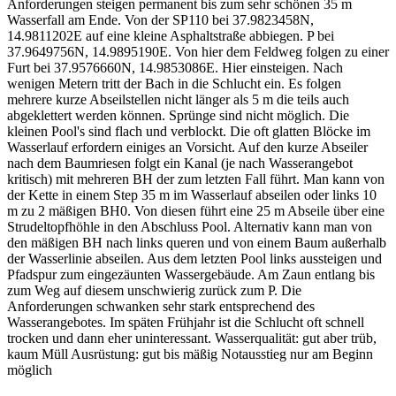
Anforderungen steigen permanent bis zum sehr schönen 35 m
Wasserfall am Ende. Von der SP110 bei 37.9823458N,
14.9811202E auf eine kleine Asphaltstraße abbiegen. P bei
37.9649756N, 14.9895190E. Von hier dem Feldweg folgen zu einer
Furt bei 37.9576660N, 14.9853086E. Hier einsteigen. Nach
wenigen Metern tritt der Bach in die Schlucht ein. Es folgen
mehrere kurze Abseilstellen nicht länger als 5 m die teils auch
abgeklettert werden können. Sprünge sind nicht möglich. Die
kleinen Pool's sind flach und verblockt. Die oft glatten Blöcke im
Wasserlauf erfordern einiges an Vorsicht. Auf den kurze Abseiler
nach dem Baumriesen folgt ein Kanal (je nach Wasserangebot
kritisch) mit mehreren BH der zum letzten Fall führt. Man kann von
der Kette in einem Step 35 m im Wasserlauf abseilen oder links 10
m zu 2 mäßigen BH0. Von diesen führt eine 25 m Abseile über eine
Strudeltopfhöhle in den Abschluss Pool. Alternativ kann man von
den mäßigen BH nach links queren und von einem Baum außerhalb
der Wasserlinie abseilen. Aus dem letzten Pool links aussteigen und
Pfadspur zum eingezäunten Wassergebäude. Am Zaun entlang bis
zum Weg auf diesem unschwierig zurück zum P. Die
Anforderungen schwanken sehr stark entsprechend des
Wasserangebotes. Im späten Frühjahr ist die Schlucht oft schnell
trocken und dann eher uninteressant. Wasserqualität: gut aber trüb,
kaum Müll Ausrüstung: gut bis mäßig Notausstieg nur am Beginn
möglich