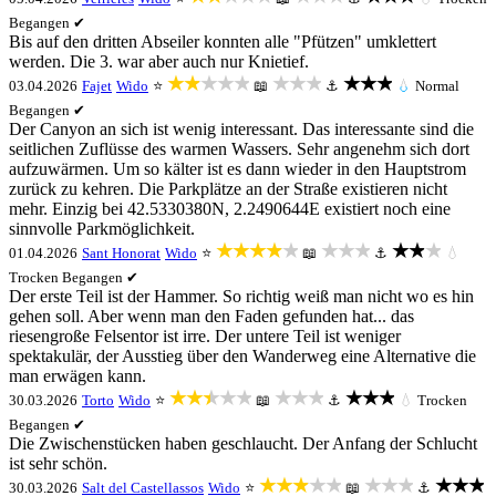
Begangen ✔
Bis auf den dritten Abseiler konnten alle "Pfützen" umklettert
werden. Die 3. war aber auch nur Knietief.
★★★★★
★★★
★★★
03.04.2026
Fajet
Wido
⭐
📖
⚓
💧
Normal
Begangen ✔
Der Canyon an sich ist wenig interessant. Das interessante sind die
seitlichen Zuflüsse des warmen Wassers. Sehr angenehm sich dort
aufzuwärmen. Um so kälter ist es dann wieder in den Hauptstrom
zurück zu kehren. Die Parkplätze an der Straße existieren nicht
mehr. Einzig bei 42.5330380N, 2.2490644E existiert noch eine
sinnvolle Parkmöglichkeit.
★★★★★
★★★
★★★
01.04.2026
Sant Honorat
Wido
⭐
📖
⚓
💧
Trocken
Begangen ✔
Der erste Teil ist der Hammer. So richtig weiß man nicht wo es hin
gehen soll. Aber wenn man den Faden gefunden hat... das
riesengroße Felsentor ist irre. Der untere Teil ist weniger
spektakulär, der Ausstieg über den Wanderweg eine Alternative die
man erwägen kann.
★★★★★
★★★
★★★
30.03.2026
Torto
Wido
⭐
📖
⚓
💧
Trocken
Begangen ✔
Die Zwischenstücken haben geschlaucht. Der Anfang der Schlucht
ist sehr schön.
★★★★★
★★★
★★★
30.03.2026
Salt del Castellassos
Wido
⭐
📖
⚓