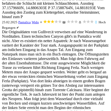
befahren die Schlucht mit kleinen Schlauchboten. Ausstieg
37.1579660N, 14.8806303E P 37.1588764N, 14.8818193E Vom
Ausstieg den Zustieg zum Klettergebiet, einzelne Steinmänner,
hinauf zum P
★★★★★
★★★
★★★
25.02.2025
Pantalica
Wido
⭐
📖
⚓
💧
Hoch
Begangen ✔
Die Originaldaten von Gulliver.it verweisen auf eine Wanderung in
Norditalien. Einen technischen Canyon gibt's in Pantalica wohl
nicht. Aber es existiert ein netter Aquatrek: Je nach Wasserangebot
variiert der Karakter der Tour stark. Ausgangspunkt ist der Parkplatz
am östlichen Eingang in das Anapo Tal. Am Eingang zum
Naturpark muss man sich in ein Buch eintragen. Die Öffnungszeiten
des Einlasses variieren jahreszeitlich. Man folgt dem Fahrweg auf
der alten Eisenbahntrasse. Die erste ausgewiesene Möglichkeit die
Trasse zu verlassen führt Richtung Eingang Ferla. Nach wenigen
Metern muss der Anapo gequert werden. Weiter geht es bergauf an
der etwas versteckten römischen Wasserleitung vorbei zum Eingang
Ferla (Parkplatz). Von dort links absteigen in einem großen Bogen
(unterwegs versperrt ein grünes Tor den Abstieg zur interessanten
Grotta dei pipistrelli) hinab zum Torrente Calcinara. Hier beginnt der
eigentliche Trek. Je nach Jahreszeit ist hier der Punkt zum anlegen
des Neopren. Man folgt jetzt dem Wasserlauf durch eine vielzahl
von Becken und einigen kurzen unschwierigen Wasserfällen. Auf
der linken Seite erreicht man den Beginn der röhmischen