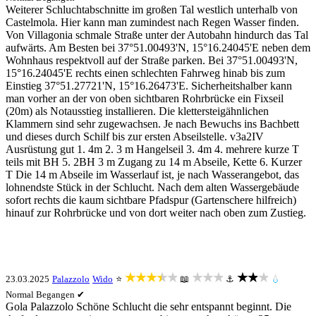
Weiterer Schluchtabschnitte im großen Tal westlich unterhalb von
Castelmola. Hier kann man zumindest nach Regen Wasser finden.
Von Villagonia schmale Straße unter der Autobahn hindurch das Tal
aufwärts. Am Besten bei 37°51.00493'N, 15°16.24045'E neben dem
Wohnhaus respektvoll auf der Straße parken. Bei 37°51.00493'N,
15°16.24045'E rechts einen schlechten Fahrweg hinab bis zum
Einstieg 37°51.27721'N, 15°16.26473'E. Sicherheitshalber kann
man vorher an der von oben sichtbaren Rohrbrücke ein Fixseil
(20m) als Notausstieg installieren. Die klettersteigähnlichen
Klammern sind sehr zugewachsen. Je nach Bewuchs ins Bachbett
und dieses durch Schilf bis zur ersten Abseilstelle. v3a2IV
Ausrüstung gut 1. 4m 2. 3 m Hangelseil 3. 4m 4. mehrere kurze T
teils mit BH 5. 2BH 3 m Zugang zu 14 m Abseile, Kette 6. Kurzer
T Die 14 m Abseile im Wasserlauf ist, je nach Wasserangebot, das
lohnendste Stück in der Schlucht. Nach dem alten Wassergebäude
sofort rechts die kaum sichtbare Pfadspur (Gartenschere hilfreich)
hinauf zur Rohrbrücke und von dort weiter nach oben zum Zustieg.
★★★★★
★★★
★★★
23.03.2025
Palazzolo
Wido
⭐
📖
⚓
💧
Normal
Begangen ✔
Gola Palazzolo Schöne Schlucht die sehr entspannt beginnt. Die