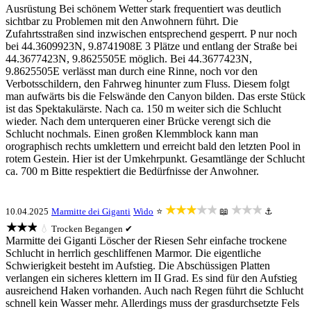
Ausrüstung Bei schönem Wetter stark frequentiert was deutlich
sichtbar zu Problemen mit den Anwohnern führt. Die
Zufahrtsstraßen sind inzwischen entsprechend gesperrt. P nur noch
bei 44.3609923N, 9.8741908E 3 Plätze und entlang der Straße bei
44.3677423N, 9.8625505E möglich. Bei 44.3677423N,
9.8625505E verlässt man durch eine Rinne, noch vor den
Verbotsschildern, den Fahrweg hinunter zum Fluss. Diesem folgt
man aufwärts bis die Felswände den Canyon bilden. Das erste Stück
ist das Spektakulärste. Nach ca. 150 m weiter sich die Schlucht
wieder. Nach dem unterqueren einer Brücke verengt sich die
Schlucht nochmals. Einen großen Klemmblock kann man
orographisch rechts umklettern und erreicht bald den letzten Pool in
rotem Gestein. Hier ist der Umkehrpunkt. Gesamtlänge der Schlucht
ca. 700 m Bitte respektiert die Bedürfnisse der Anwohner.
★★★★★
★★★
10.04.2025
Marmitte dei Giganti
Wido
⭐
📖
⚓
★★★
💧
Trocken
Begangen ✔
Marmitte dei Giganti Löscher der Riesen Sehr einfache trockene
Schlucht in herrlich geschliffenen Marmor. Die eigentliche
Schwierigkeit besteht im Aufstieg. Die Abschüssigen Platten
verlangen ein sicheres klettern im II Grad. Es sind für den Aufstieg
ausreichend Haken vorhanden. Auch nach Regen führt die Schlucht
schnell kein Wasser mehr. Allerdings muss der grasdurchsetzte Fels