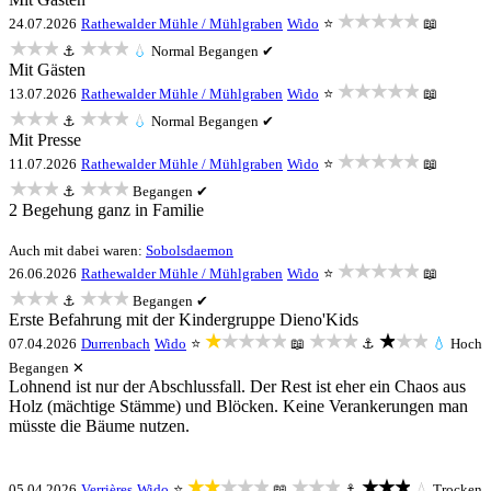
★★★★★
24.07.2026
Rathewalder Mühle / Mühlgraben
Wido
⭐
📖
★★★
★★★
⚓
💧
Normal
Begangen ✔
Mit Gästen
★★★★★
13.07.2026
Rathewalder Mühle / Mühlgraben
Wido
⭐
📖
★★★
★★★
⚓
💧
Normal
Begangen ✔
Mit Presse
★★★★★
11.07.2026
Rathewalder Mühle / Mühlgraben
Wido
⭐
📖
★★★
★★★
⚓
Begangen ✔
2 Begehung ganz in Familie
Auch mit dabei waren:
Sobolsdaemon
★★★★★
26.06.2026
Rathewalder Mühle / Mühlgraben
Wido
⭐
📖
★★★
★★★
⚓
Begangen ✔
Erste Befahrung mit der Kindergruppe Dieno'Kids
★★★★★
★★★
★★★
07.04.2026
Durrenbach
Wido
⭐
📖
⚓
💧
Hoch
Begangen ✕
Lohnend ist nur der Abschlussfall. Der Rest ist eher ein Chaos aus
Holz (mächtige Stämme) und Blöcken. Keine Verankerungen man
müsste die Bäume nutzen.
★★★★★
★★★
★★★
05.04.2026
Verrières
Wido
⭐
📖
⚓
💧
Trocken