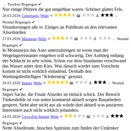
💧
Trocken
Begangen ✔
Nur einige Pfützen die gut umgehbar waren. Schöner glatter Fels.
★★★★★
★★★
★★★
28.03.2026
Centenario
Wido
⭐
📖
⚓
💧
Normal
Begangen ✔
Verankerungen alle io. Einiges an Publikum an den relevanten
Abseilstellen
★★★★★
★★★
★★★
27.03.2026
Maimona
Wido
⭐
📖
⚓
💧
Normal
Begangen ✔
In Montanejos das Auto unterzubringen ist wenn man der
Wegelagerermanier entgehen will schwierig. Der Aufstieg entlang
der Schlucht ist sehr schön. Schon vor dem Staudamm verschwand
das Wasser unter dem Kies. Was danach wieder zum Vorschein
kommt ist nicht wirklich einladend. Deshalb den
Wartungsbedürftigen "Klettersteig" genutzt.
★★★★★
★★★
★★★
26.03.2026
Juanes
Wido
⭐
📖
⚓
💧
Normal
Begangen ✔
Super Sache, die Finale Abseiler ist einfach schick. Der Bereich
Türkenhöhle ist von unten kommend aktuell wegen Bauarbeiten
gesperrt. Sieht aber nicht aus als würde dort aktuell was passieren.
Interessiert auch nicht wirklich jemanden.
★★★★★
★★★
★★★
24.03.2026
Cova d'en Senent
Wido
⭐
📖
⚓
Begangen ✔
Nette Abseilroute, bisschen Spürsinn zum finden der Umlenker