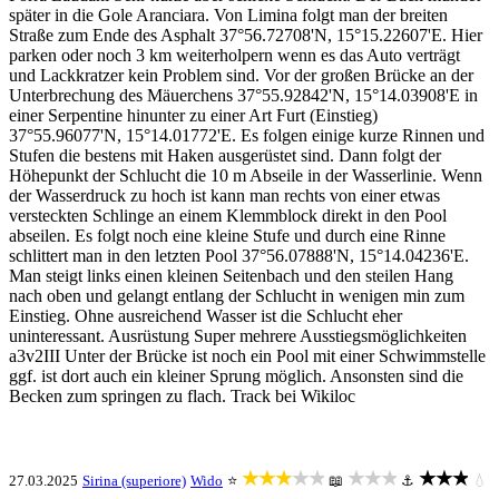
später in die Gole Aranciara. Von Limina folgt man der breiten
Straße zum Ende des Asphalt 37°56.72708'N, 15°15.22607'E. Hier
parken oder noch 3 km weiterholpern wenn es das Auto verträgt
und Lackkratzer kein Problem sind. Vor der großen Brücke an der
Unterbrechung des Mäuerchens 37°55.92842'N, 15°14.03908'E in
einer Serpentine hinunter zu einer Art Furt (Einstieg)
37°55.96077'N, 15°14.01772'E. Es folgen einige kurze Rinnen und
Stufen die bestens mit Haken ausgerüstet sind. Dann folgt der
Höhepunkt der Schlucht die 10 m Abseile in der Wasserlinie. Wenn
der Wasserdruck zu hoch ist kann man rechts von einer etwas
versteckten Schlinge an einem Klemmblock direkt in den Pool
abseilen. Es folgt noch eine kleine Stufe und durch eine Rinne
schlittert man in den letzten Pool 37°56.07888'N, 15°14.04236'E.
Man steigt links einen kleinen Seitenbach und den steilen Hang
nach oben und gelangt entlang der Schlucht in wenigen min zum
Einstieg. Ohne ausreichend Wasser ist die Schlucht eher
uninteressant. Ausrüstung Super mehrere Ausstiegsmöglichkeiten
a3v2III Unter der Brücke ist noch ein Pool mit einer Schwimmstelle
ggf. ist dort auch ein kleiner Sprung möglich. Ansonsten sind die
Becken zum springen zu flach. Track bei Wikiloc
★★★★★
★★★
★★★
27.03.2025
Sirina (superiore)
Wido
⭐
📖
⚓
💧