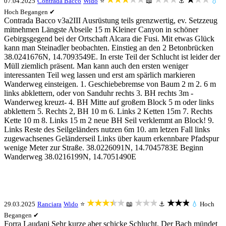
07.04.2025
Contrada Bacco
Wido
⭐
📖
⚓
💧
Hoch
Begangen ✔
Contrada Bacco v3a2III Ausrüstung teils grenzwertig, ev. Setzzeug
mitnehmen Längste Abseile 15 m Kleiner Canyon in schöner
Gebirgsgegend bei der Ortschaft Alcara die Fusi. Mit etwas Glück
kann man Steinadler beobachten. Einstieg an den 2 Betonbrücken
38.0241676N, 14.7093549E. In erste Teil der Schlucht ist leider der
Müll ziemlich präsent. Man kann auch den ersten weniger
interessanten Teil weg lassen und erst am spärlich markieren
Wanderweg einsteigen. 1. Geschiebebremse von Baum 2 m 2. 6 m
links abklettern, oder von Sanduhr rechts 3. BH rechts 3m -
Wanderweg kreuzt- 4. BH Mitte auf großem Block 5 m oder links
abklettern 5. Rechts 2, BH 10 m 6. Links 2 Ketten 15m 7. Rechts
Kette 10 m 8. Links 15 m 2 neue BH Seil verklemmt an Block! 9.
Links Reste des Seilgeländers nutzen 6m 10. am letzen Fall links
zugewachsenes Geländerseil Links über kaum erkennbare Pfadspur
wenige Meter zur Straße. 38.0226091N, 14.7045783E Beginn
Wanderweg 38.0216199N, 14.7051490E
★★★★★
★★★
★★★
29.03.2025
Ranciara
Wido
⭐
📖
⚓
💧
Hoch
Begangen ✔
Forra Laudani Sehr kurze aber schicke Schlucht. Der Bach mündet