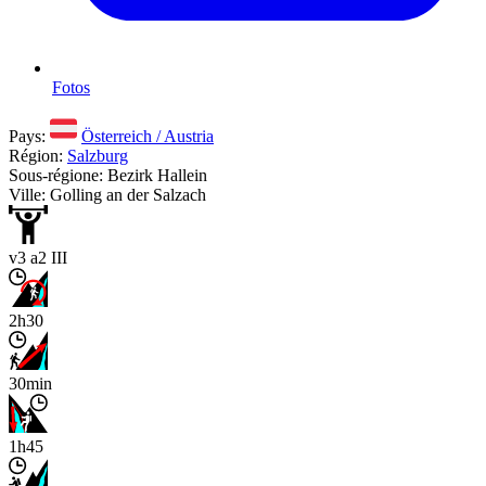
Fotos
Pays:
Österreich / Austria
Région:
Salzburg
Sous-régione: Bezirk Hallein
Ville: Golling an der Salzach
v3 a2 III
2h30
30min
1h45