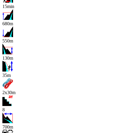
15min
680m
550m
130m
x
35m
2x30m
8
700m