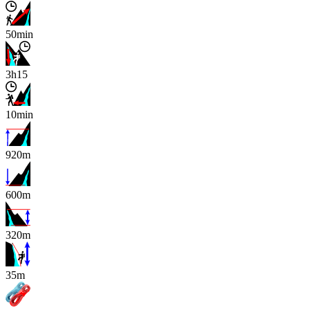
50min
3h15
10min
920m
600m
320m
x
35m