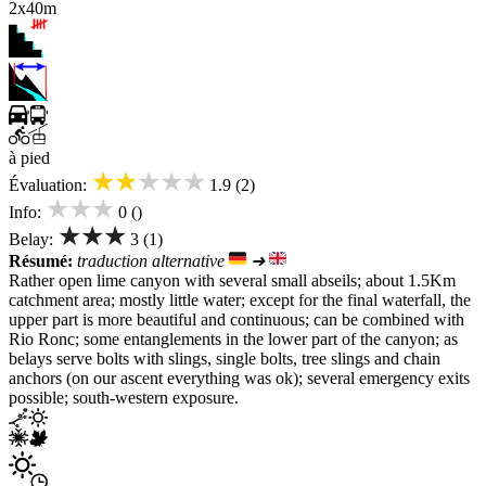
2x40m
à pied
★★★★★
Évaluation:
1.9 (2)
★★★
Info:
0 ()
★★★
Belay:
3 (1)
Résumé:
traduction alternative
➜
Rather open lime canyon with several small abseils; about 1.5Km
catchment area; mostly little water; except for the final waterfall, the
upper part is more beautiful and continuous; can be combined with
Rio Ronc; some entanglements in the lower part of the canyon; as
belays serve bolts with slings, single bolts, tree slings and chain
anchors (on our ascent everything was ok); several emergency exits
possible; south-western exposure.