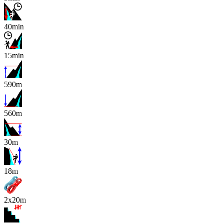
40min
15min
590m
560m
30m
x
18m
2x20m