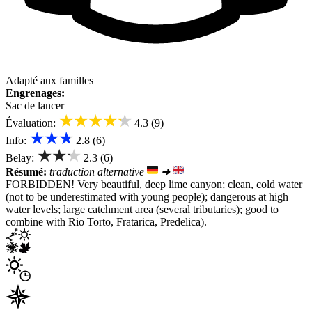
Adapté aux familles
Engrenages:
Sac de lancer
★★★★★
Évaluation:
4.3 (9)
★★★
Info:
2.8 (6)
★★★
Belay:
2.3 (6)
Résumé:
traduction alternative
➜
FORBIDDEN! Very beautiful, deep lime canyon; clean, cold water
(not to be underestimated with young people); dangerous at high
water levels; large catchment area (several tributaries); good to
combine with Rio Torto, Fratarica, Predelica).