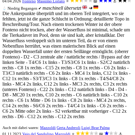
★★★★★
★★★
★★★
04.04.2026
Fonteno
Massimo Loriato
⭐
📖
⚓
maschinell übersetzt
➜
💧
Niedrig
Begangen ✔
Die Ankerpunkte überprüft und im oberen Teil integriert, wo sie
fehlten, jetzt ist die ganze Schlucht in Ordnung; detaillierte Topo in
Beschreibung/Tour. Nach einem trockenen Winter ist der obere
Fonteno nicht trocken, aber der Wasserfluss ist minimal, schade um
die Tierkadaver im Pool, denn sie sind kalt, aber kristallklar. Der
Wasserfluss verdoppelt sich im unteren Teil, da er von einem
Nebenfluss herrührt, was einen malerischen Blick auf einen
doppelten Wasserfall unter der ersten Seillänge ermöglicht. (oberer
Fonteno) - D2 - C3 zentrale alte / natürliche rechts / Bypass auf der
linken Seite - T4/C6 1x links - T3/S3/C6 1x links - S2/C2 natürlich
rechts - C8 1x rechts - C15 2x rechts - C8 1x rechts - C6 2x links -
T3/C3 natürlich rechts - C6 2x links - MC4 1x links, C12 1x links -
C12 1x rechts - S3/T3/C3 1x links - C8 1x rechts - T4/S4/C8 2x
links - MC4 2x links, C12 2x links - MC3 2x rechts, C3 2x rechts
(unteres Fonteno) - C22 2x links - C12 natürlich links - D4 - D4 -
D8 - MC20 1x rechts, C10 2x rechts - C6 natürlich links - C10 2x
rechts - C6 1x Mitte - D6 1x links - C8 2x links - MC4 2x rechts,
C14 2x rechts - S6/C6 2x rechts - T4/C4 1x links - C6 2x rechts -
C6 2x Mitte oder 2x links - S2 verkettbar mit vorheriger - C12 2x
rechts - D6 - C12 2x rechts - C12 2x rechts
Auch mit dabei waren:
Mazzoldi
Greta Andreoli
Luigi Bear Palma
★★★★★
★★★
01.11.2023
Vajo del Sandolino
Mazzoldi
⭐
📖
⚓