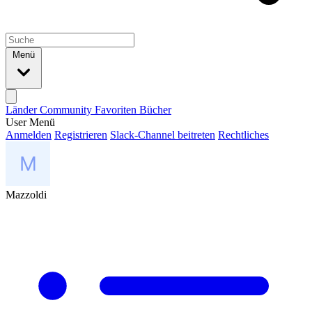
Menü
Länder
Community
Favoriten
Bücher
User Menü
Anmelden
Registrieren
Slack-Channel beitreten
Rechtliches
Mazzoldi