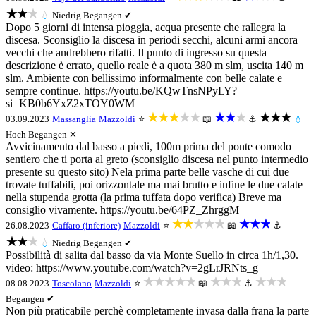
★★★
💧
Niedrig
Begangen ✔
Dopo 5 giorni di intensa pioggia, acqua presente che rallegra la
discesa. Sconsiglio la discesa in periodi secchi, alcuni armi ancora
vecchi che andrebbero rifatti. Il punto di ingresso su questa
descrizione è errato, quello reale è a quota 380 m slm, uscita 140 m
slm. Ambiente con bellissimo informalmente con belle calate e
sempre continue. https://youtu.be/KQwTnsNPyLY?
si=KB0b6YxZ2xTOY0WM
★★★★★
★★★
★★★
03.09.2023
Massanglia
Mazzoldi
⭐
📖
⚓
💧
Hoch
Begangen ✕
Avvicinamento dal basso a piedi, 100m prima del ponte comodo
sentiero che ti porta al greto (sconsiglio discesa nel punto intermedio
presente su questo sito) Nela prima parte belle vasche di cui due
trovate tuffabili, poi orizzontale ma mai brutto e infine le due calate
nella stupenda grotta (la prima tuffata dopo verifica) Breve ma
consiglio vivamente. https://youtu.be/64PZ_ZhrggM
★★★★★
★★★
26.08.2023
Caffaro (inferiore)
Mazzoldi
⭐
📖
⚓
★★★
💧
Niedrig
Begangen ✔
Possibilità di salita dal basso da via Monte Suello in circa 1h/1,30.
video: https://www.youtube.com/watch?v=2gLrJRNts_g
★★★★★
★★★
★★★
08.08.2023
Toscolano
Mazzoldi
⭐
📖
⚓
Begangen ✔
Non più praticabile perchè completamente invasa dalla frana la parte