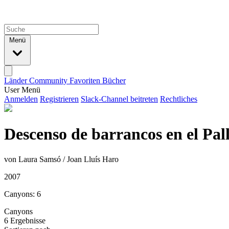
Menü
Länder
Community
Favoriten
Bücher
User Menü
Anmelden
Registrieren
Slack-Channel beitreten
Rechtliches
Descenso de barrancos en el Pal
von Laura Samsó / Joan Lluís Haro
2007
Canyons: 6
Canyons
6 Ergebnisse