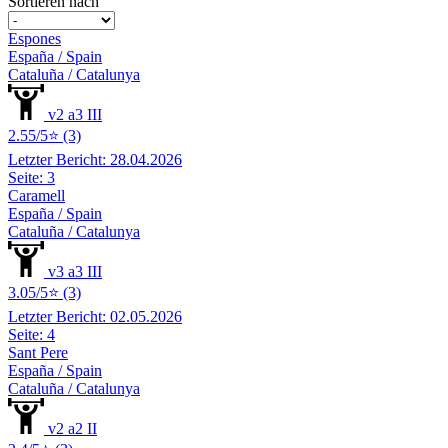
Sortieren nach
Espones
España / Spain
Cataluña / Catalunya
v2 a3 III
2.55/5⭐ (3)
Letzter Bericht: 28.04.2026
Seite: 3
Caramell
España / Spain
Cataluña / Catalunya
v3 a3 III
3.05/5⭐ (3)
Letzter Bericht: 02.05.2026
Seite: 4
Sant Pere
España / Spain
Cataluña / Catalunya
v2 a2 II