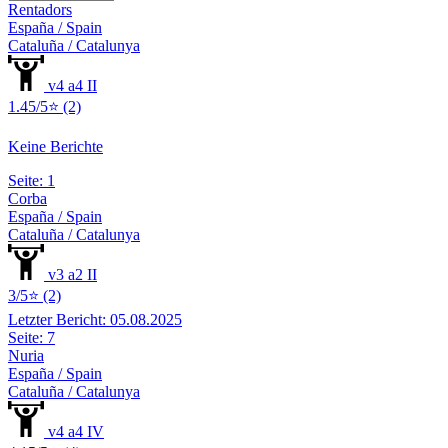
Rentadors
España / Spain
Cataluña / Catalunya
v4 a4 II
1.45/5⭐ (2)
Keine Berichte
Seite: 1
Corba
España / Spain
Cataluña / Catalunya
v3 a2 II
3/5⭐ (2)
Letzter Bericht: 05.08.2025
Seite: 7
Nuria
España / Spain
Cataluña / Catalunya
v4 a4 IV